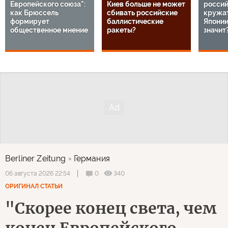
Европейского союза":
Киев больше не может
россий
как Брюссель
сбивать российские
кружат
формирует
баллистические
Японии
общественное мнение
ракеты?
значит
Berliner Zeitung
Германия
0
340
06 августа 2026 22:54
ОРИГИНАЛ СТАТЬИ
"Скорее конец света, чем