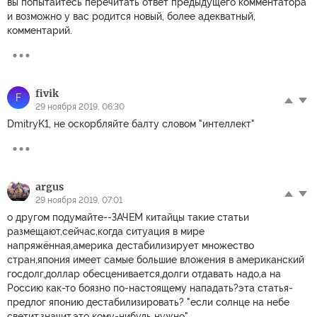
вы попытайтесь перечитать ответ предыдущего комментатора
и возможно у вас родится новый, более адекватный,
комментарий.
fivik
F
29 ноября 2019, 06:30
DmitryK1, не оскорбляйте балту словом "интеллект"
argus
29 ноября 2019, 07:01
о другом подумайте--ЗАЧЕМ китайцы такие статьи
размещают,сейчас,когда ситуация в мире
напряжённая,америка дестабилизирует множество
стран,япония имеет самые большие вложения в американский
госдолг,доллар обесценивается,долги отдавать надо,а на
Россию как-то боязно по-настоящему нападать?эта статья-
предлог японию дестабилизировать? "если солнце на небе
светит,значит,это кому-нибудь нужно"