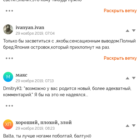
Раскрыть ветку
ivanyan.ivan
29 ноября 2019, 07:04
Только бы засветиться с ,якобы,сенсационным выводом.Полный
бред.Япония островок,который прихлопнут на раз.
Раскрыть ветку
макс
М
29 ноября 2019, 07:13
DmitryK1: "возможно у вас родится новый, более адекватный,
комментарий." Я бы на это не надеялся...
хороший, плохой, злой
ХП
29 ноября 2019, 08:23
Balta, ты лучше ногами поболтай, балтун))