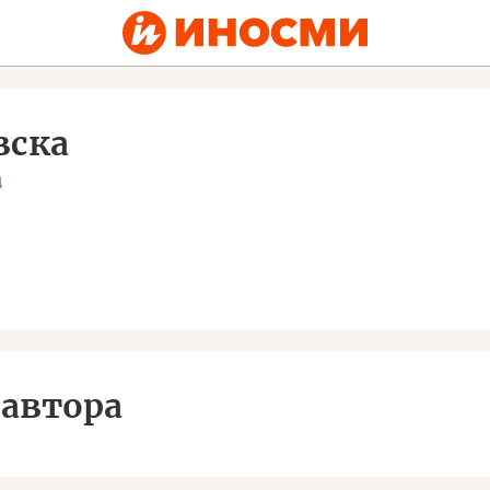
вска
a
автора