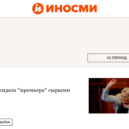
ЗА ПЕРИОД
закидала "премьера" сырыми
ербия