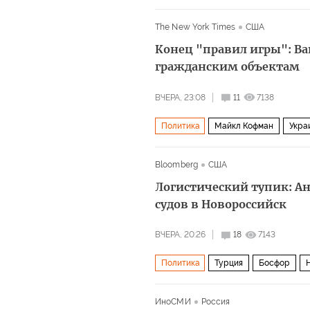
НАТО
The New York Times
США
Конец "правил игры": Ва
гражданским объектам
ВЧЕРА, 23:08
11
7138
Политика
Майкл Кофман
Укра
Всемирная организация здравоохран
Bloomberg
США
Логистический тупик: А
судов в Новороссийск
ВЧЕРА, 20:26
18
7143
Политика
Турция
Босфор
ИноСМИ
Россия