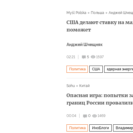
Myśl Polska
Польша
Анджей Шчещ
США делают ставку на м
поможет
Анджей Шчещняк
02:21
5
1597
Политика
США
ядерная энерг
Sohu
Китай
Опасная игра: попытки з
границ России провалил
00:04
0
1469
Политика
ИноБлоги
Владимир