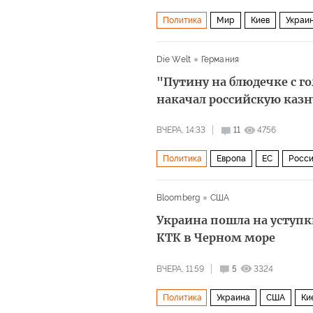
Политика
Мир
Киев
Украи
Die Welt
Германия
"Путину на блюдечке с г
накачал российскую казн
ВЧЕРА, 14:33
11
4756
Политика
Европа
ЕС
Росси
Bloomberg
США
Украина пошла на уступк
КТК в Черном море
ВЧЕРА, 11:59
5
3324
Политика
Украина
США
Ки