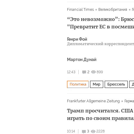
Financial Times
Великобритания
Г
“Это невозможно”: Брюсс
"Превратит ЕС в посме
Генри Фой
Дипломатический корреспондент 
Мартон Дунай
12:43
2
899
Политика
Мир
Брюссель
Д
Черногория
Европа
НАТО
Frankfurter Allgemeine Zeitung
Герм
Трамп просчитался. США 
играть по своим правил
10:14
3
2228