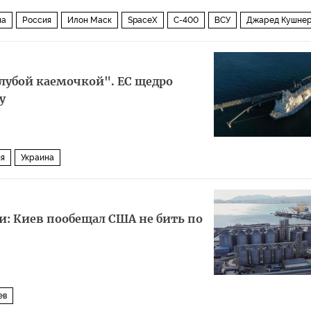
на
Россия
Илон Маск
SpaceX
С-400
ВСУ
Джаред Кушне
олубой каемочкой". ЕС щедро
у
я
Украина
и: Киев пообещал США не бить по
ев