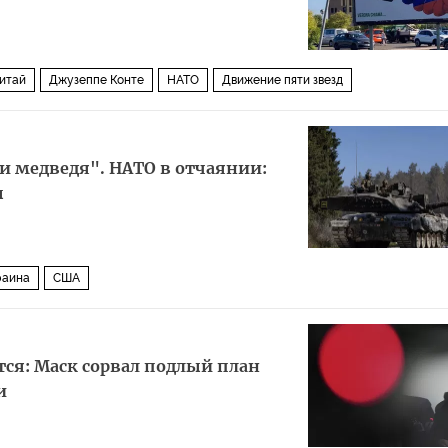
итай
Джузеппе Конте
НАТО
Движение пяти звезд
и медведя". НАТО в отчаянии:
ы
раина
США
ся: Маск сорвал подлый план
и