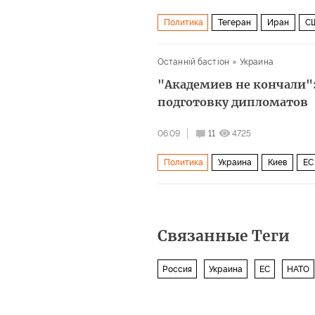
Политика
Тегеран
Иран
С
Корпус стражей исламской револю
Останнiй бастiон
Украина
Военная операция США и Израиля п
"Академиев не кончали":
подготовку дипломатов
06:09
11
4725
Политика
Украина
Киев
ЕС
Связанные Теги
Россия
Украина
ЕС
НАТО