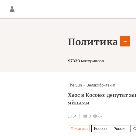
Политика
97330
материалов
The Sun
Великобритания
Хаос в Косово: депутат 
яйцами
13:34
0
67
Политика
Косово
Россия
С