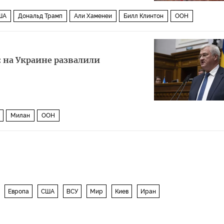
ША
Дональд Трамп
Али Хаменеи
Билл Клинтон
ООН
ции
The New York Times
Мир
ротив Ирана
 на Украине развалили
Милан
ООН
Европа
США
ВСУ
Мир
Киев
Иран