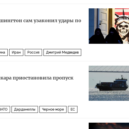
шингтон сам узаконил удары по
ина
Иран
Россия
Дмитрий Медведев
ения (ВОЗ)
ЦРУ
ВСУ
нкара приостановила пропуск
НАТО
Дарданеллы
Черное море
ЕС