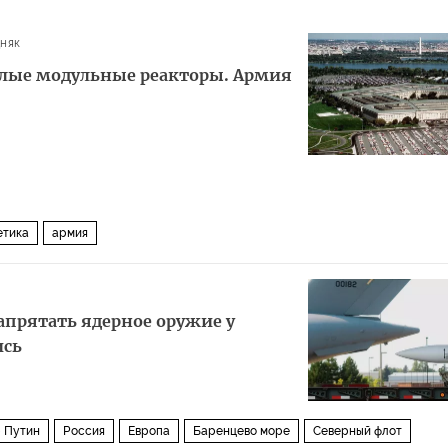
няк
алые модульные реакторы. Армия
етика
армия
апрятать ядерное оружие у
ись
 Путин
Россия
Европа
Баренцево море
Северный флот