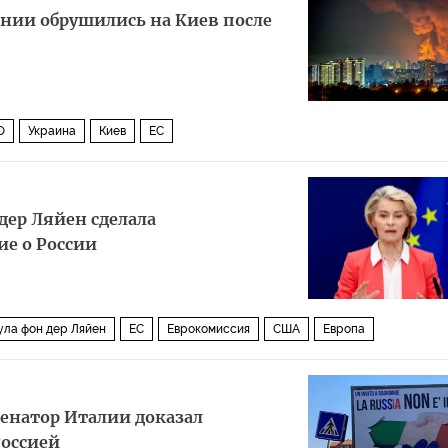
ании обрушились на Киев после
О
Украина
Киев
ЕС
дер Ляйен сделала
е о России
ула фон дер Ляйен
ЕС
Еврокомиссия
США
Европа
енатор Италии доказал
Россией