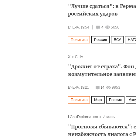
"Лучше сдаться": в Герм
российских ударов
ВЧЕРА, 19:54
4
5656
Политика
Россия
ВСУ
НАТ
X
США
"Дрожит от страха". Фон 
возмутительное заявлени
ВЧЕРА, 19:21
14
9953
Политика
Мир
Россия
Урс
Линдси Грэм
ВСУ
ИноБлоги
L'AntiDiplomatico
Италия
"Прогнозы сбываются": с
неизбежность диалога с 