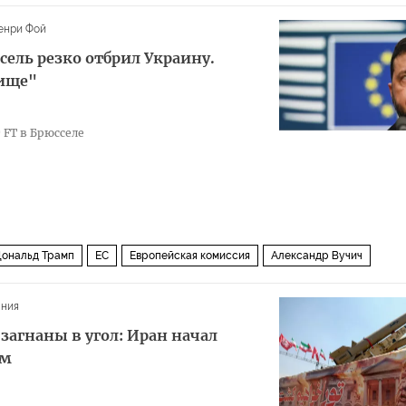
енри Фой
ель резко отбрил Украину.
шище"
FT в Брюсселе
ональд Трамп
ЕС
Европейская комиссия
Александр Вучич
Урсула фон дер Ляйен
Украина
ания
загнаны в угол: Иран начал
ам