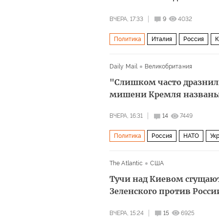
ВЧЕРА, 17:33
9
4032
Политика
Италия
Россия
К
Daily Mail
Великобритания
"Слишком часто дразнил
мишени Кремля назван
ВЧЕРА, 16:31
14
7449
Политика
Россия
НАТО
Ук
The Atlantic
США
Тучи над Киевом сгущают
Зеленского против Росси
ВЧЕРА, 15:24
15
6925