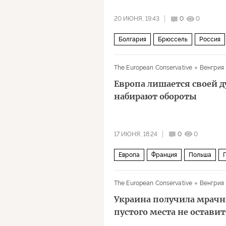
20 ИЮНЯ, 19:43
0
0
Болгария
Брюссель
Россия
Русская православная церковь (РПЦ
The European Conservative
Венгрия
Европа лишается своей 
набирают обороты
17 ИЮНЯ, 18:24
0
0
Европа
Франция
Польша
The European Conservative
Венгрия
Украина получила мрачны
пустого места не оставит