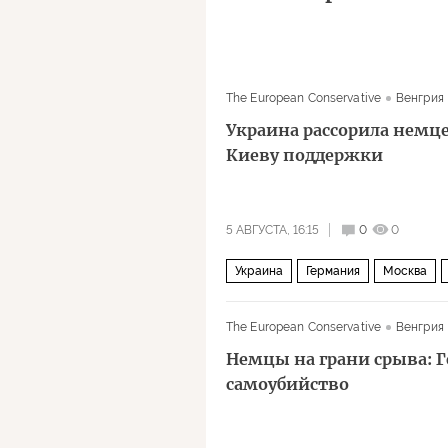
The European Conservative
Венгрия
Украина рассорила немце
Киеву поддержки
5 АВГУСТА, 16:15
0
0
Украина
Германия
Москва
Альтернатива для Германии
Евро
The European Conservative
Венгрия
Немцы на грани срыва: 
самоубийство