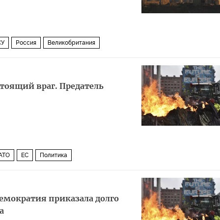
СУ
Россия
Великобритания
стоящий враг. Предатель
АТО
ЕС
Политика
демократия приказала долго
а