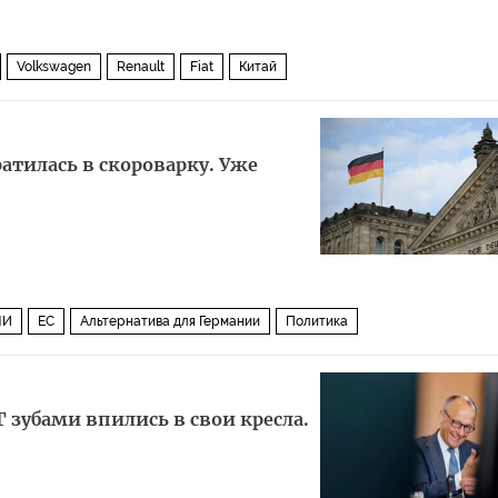
Volkswagen
Renault
Fiat
Китай
атилась в скороварку. Уже
МИ
ЕС
Альтернатива для Германии
Политика
Г зубами впились в свои кресла.