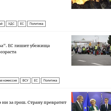
ай
ХДС
ЕС
Политика
ва". ЕС лишит убежища
озраста
ая комиссия
ВСУ
ЕС
Политика
ни за грош. Страну превратят