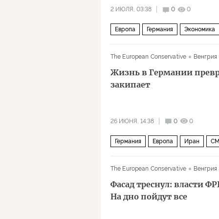
2 ИЮЛЯ, 03:38
0
0
Европа
Германия
Экономика
The European Conservative
Венгрия
Жизнь в Германии превр
закипает
26 ИЮНЯ, 14:38
0
0
Германия
Европа
Иран
С
The European Conservative
Венгрия
Фасад треснул: власти ФР
На дно пойдут все