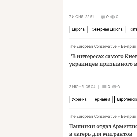
7 ИЮНЯ, 22:51
0
0
Европа
Северная Европа
Кит
The European Conservative
Венгрия
"В интересах самого Кие
украинцев призывного в
3 ИЮНЯ, 05:04
0
0
Украина
Германия
Европейск
The European Conservative
Венгрия
Пашинян отдал Армению 
в лагерь для мигрантов