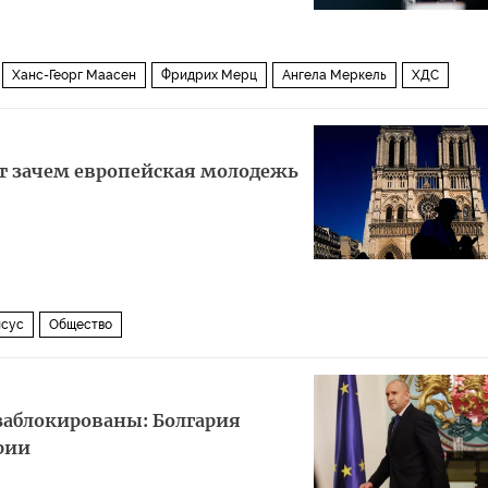
Ханс-Георг Маасен
Фридрих Мерц
Ангела Меркель
ХДС
лин
от зачем европейская молодежь
сус
Общество
заблокированы: Болгария
рии