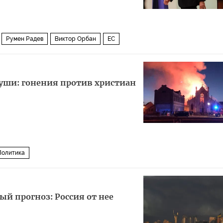
Румен Радев
Виктор Орбан
ЕС
)
Европейский совет
души: гонения против христиан
Политика
й прогноз: Россия от нее