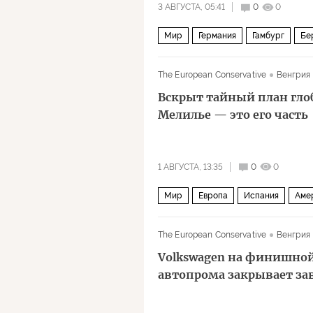
3 АВГУСТА, 05:41
0
0
Мир
Германия
Гамбург
Бе
The European Conservative
Венгрия
Вскрыт тайный план глоб
Мелилье — это его часть
1 АВГУСТА, 13:35
0
0
Мир
Европа
Испания
Аме
The European Conservative
Венгрия
Volkswagen на финишной
автопрома закрывает за