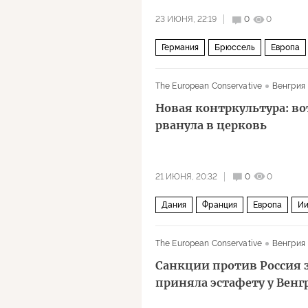
23 ИЮНЯ, 22:19
0
0
Германия
Брюссель
Европа
СДПГ
СМИ
Политика
Бер
The European Conservative
Венгрия
Новая контркультура: в
рванула в церковь
21 ИЮНЯ, 20:32
0
0
Дания
Франция
Европа
Ии
The European Conservative
Венгрия
Санкции против Россия 
приняла эстафету у Венг