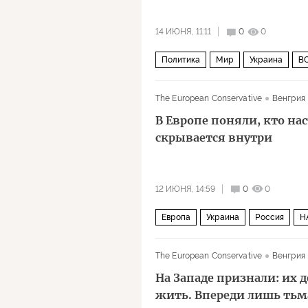
14 ИЮНЯ, 11:11
0
0
Политика
Мир
Украина
В
The European Conservative
Венгрия
В Европе поняли, кто на
скрывается внутри
12 ИЮНЯ, 14:59
0
0
Европа
Украина
Россия
Н
The European Conservative
Венгрия
На Западе признали: их 
жить. Впереди лишь тьм