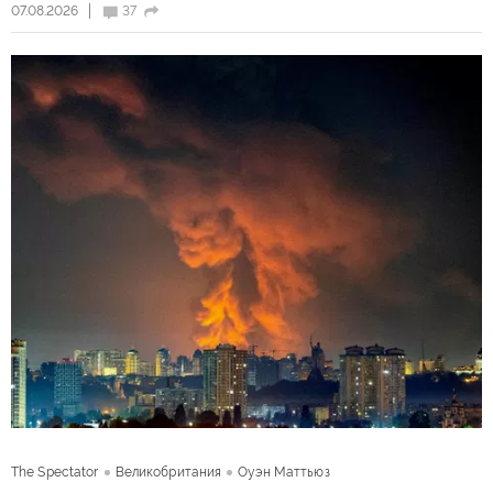
07.08.2026
37
The Spectator
Великобритания
Оуэн Маттьюз