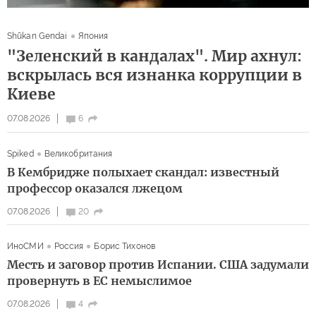
Shūkan Gendai
Япония
"Зеленский в кандалах". Мир ахнул:
вскрылась вся изнанка коррупции в
Киеве
07.08.2026
6
Spiked
Великобритания
В Кембридже полыхает скандал: известный
профессор оказался лжецом
07.08.2026
20
ИноСМИ
Россия
Борис Тихонов
Месть и заговор против Испании. США задумали
провернуть в ЕС немыслимое
07.08.2026
4