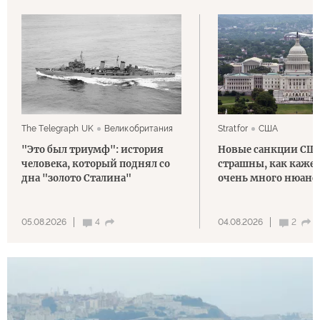
The Telegraph UK
Великобритания
Stratfor
США
"Это был триумф": история
Новые санкции США
человека, который поднял со
страшны, как кажет
дна "золото Сталина"
очень много нюанс
05.08.2026
4
04.08.2026
2