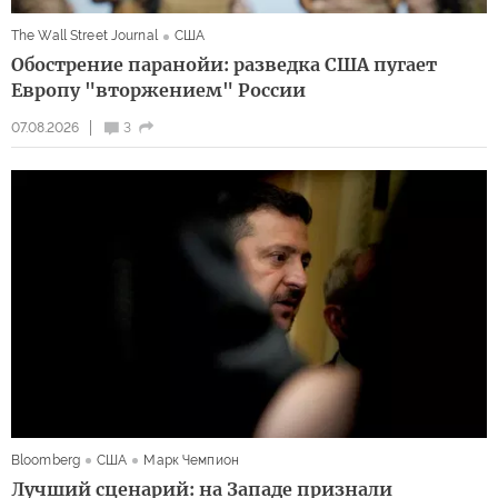
The Wall Street Journal
США
Обострение паранойи: разведка США пугает
Европу "вторжением" России
07.08.2026
3
Bloomberg
США
Марк Чемпион
Лучший сценарий: на Западе признали