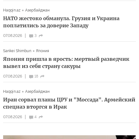
Haqqin.az
Азербайджан
НАТО жестоко обманула. Грузия и Украина
поплатились за доверие Западу
07.08.2026
3
Sankei Shimbun
Япония
Япония пришла в ярость: мертвый разведчик
вывел из себя страну сакуры
07.08.2026
18
Haqqin.az
Азербайджан
Иран сорвал планы ЦРУ и "Моссада". Армейский
спецназ вторгся в Ирак
07.08.2026
4