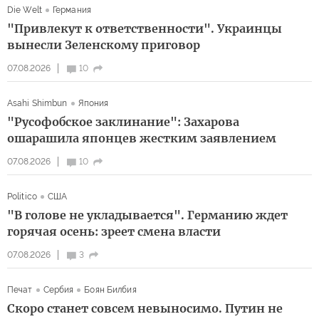
Die Welt
Германия
"Привлекут к ответственности". Украинцы
вынесли Зеленскому приговор
07.08.2026
10
Asahi Shimbun
Япония
"Русофобское заклинание": Захарова
ошарашила японцев жестким заявлением
07.08.2026
10
Politico
США
"В голове не укладывается". Германию ждет
горячая осень: зреет смена власти
07.08.2026
3
Печат
Сербия
Боян Билбия
Скоро станет совсем невыносимо. Путин не