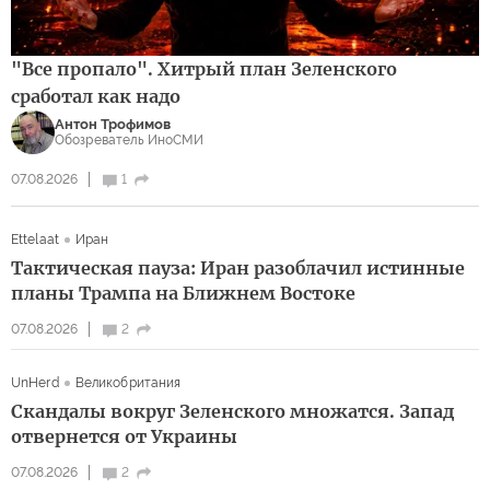
"Все пропало". Хитрый план Зеленского
сработал как надо
Антон Трофимов
Обозреватель ИноСМИ
07.08.2026
1
Ettelaat
Иран
Тактическая пауза: Иран разоблачил истинные
планы Трампа на Ближнем Востоке
07.08.2026
2
UnHerd
Великобритания
Скандалы вокруг Зеленского множатся. Запад
отвернется от Украины
07.08.2026
2