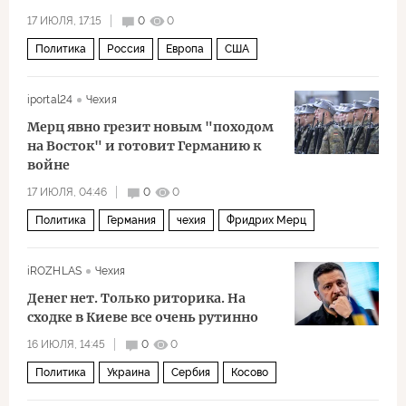
17 ИЮЛЯ, 17:15
0
0
Политика
Россия
Европа
США
Дональд Трамп
Владимир Зеленский
iportal24
Чехия
Петр Павел
НАТО
F-35
С-400
Мерц явно грезит новым "походом
на Восток" и готовит Германию к
войне
17 ИЮЛЯ, 04:46
0
0
Политика
Германия
чехия
Фридрих Мерц
НАТО
iROZHLAS
Чехия
Денег нет. Только риторика. На
сходке в Киеве все очень рутинно
16 ИЮЛЯ, 14:45
0
0
Политика
Украина
Сербия
Косово
Александр Вучич
Урсула фон дер Ляйен