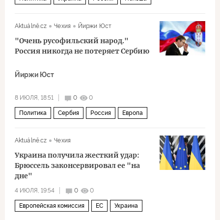
Владимир Зеленский
Владимир Путин
Aktuálně.cz
Чехия
Йиржи Юст
Кароль Навроцкий
ЕС
МиГ-29
"Очень русофильский народ."
Россия никогда не потеряет Сербию
Йиржи Юст
8 ИЮЛЯ, 18:51
0
0
Политика
Сербия
Россия
Европа
Александр Вучич
ЕС
Росатом
Aktuálně.cz
Чехия
Сербская прогрессивная партия
Украина получила жесткий удар:
Брюссель законсервировал ее "на
дне"
4 ИЮЛЯ, 19:54
0
0
Европейская комиссия
ЕС
Украина