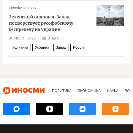
Брюссель
Киев
Экономика
Lidovky
Чехия
Европейский парламент
Зеленский оплошал. Запад
потворствует русофобскому
беспределу на Украине
30 ИЮНЯ, 14:28
0
0
Политика
Украина
Запад
Россия
Владимир Зеленский
СМИ
НАТО
ЕС
Киев
ПОЛИТИКА
ЭКОНОМИКА
НАУКА
ВОЕ