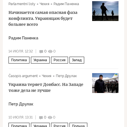
Parlamentní listy
Чехия
Радим Паненка
Билл Клинтон
нефть
Начинается самая опасная фаза
Военная операция США и Израиля против Ирана
конфликта. Украинцам будет
больнее всего
Радим Паненка
14 ИЮЛЯ, 12:32
0
0
Политика
Украина
Россия
Запад
Владимир Путин
Časopis argument
Чехия
Петр Друлак
Украина теряет Донбасс. На Западе
тоже дела не лучше
Петр Друлак
10 ИЮЛЯ, 13:31
0
0
Политика
Украина
Россия
Польша