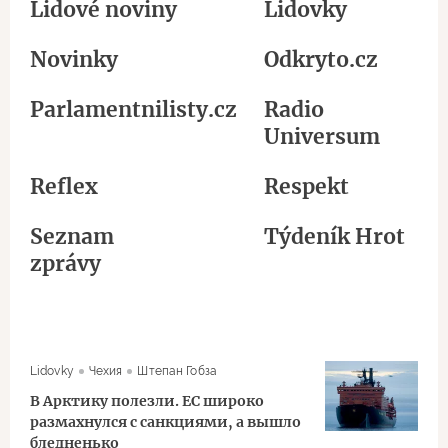
Lidové noviny
Lidovky
Novinky
Odkryto.cz
Parlamentnilisty.cz
Radio
Universum
Reflex
Respekt
Seznam
Týdeník Hrot
zprávy
Lidovky
Чехия
Штепан Гобза
В Арктику полезли. ЕС широко
размахнулся с санкциями, а вышло
бледненько