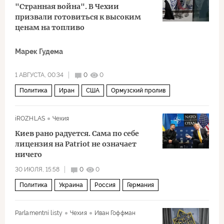
"Странная война". В Чехии
призвали готовиться к высоким
ценам на топливо
Марек Гудема
1 АВГУСТА, 00:34
0
0
Политика
Иран
США
Ормузский пролив
Суэцкий канал
Дональд Трамп
iROZHLAS
Чехия
Военная операция США и Израиля против Ирана
Киев рано радуется. Сама по себе
лицензия на Patriot не означает
ничего
30 ИЮЛЯ, 15:58
0
0
Политика
Украина
Россия
Германия
Владимир Зеленский
Дональд Трамп
Parlamentní listy
Чехия
Иван Гоффман
Lockheed Martin