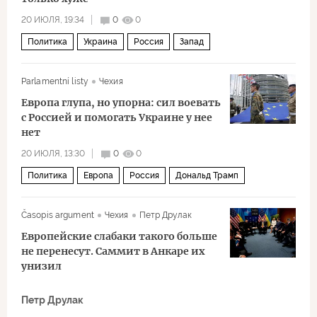
20 ИЮЛЯ, 19:34
0
0
Политика
Украина
Россия
Запад
Владимир Зеленский
НАТО
Parlamentní listy
Чехия
Европа глупа, но упорна: сил воевать
с Россией и помогать Украине у нее
нет
20 ИЮЛЯ, 13:30
0
0
Политика
Европа
Россия
Дональд Трамп
Ангела Меркель
Шарль де Голль
НАТО
Časopis argument
Чехия
Петр Друлак
Европейские слабаки такого больше
не перенесут. Саммит в Анкаре их
унизил
Петр Друлак