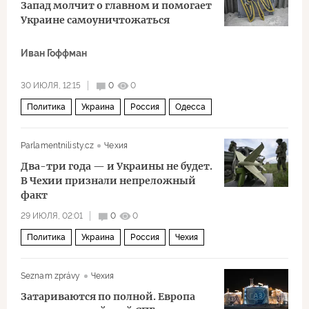
Запад молчит о главном и помогает
Украине самоуничтожаться
Иван Гоффман
30 ИЮЛЯ, 12:15
0
0
Политика
Украина
Россия
Одесса
СМИ
НАТО
Parlamentnilisty.cz
Чехия
Два-три года — и Украины не будет.
В Чехии признали непреложный
факт
29 ИЮЛЯ, 02:01
0
0
Политика
Украина
Россия
Чехия
Андрей Бабиш
Москва
НАТО
Чешский дом
Seznam zprávy
Чехия
Затариваются по полной. Европа