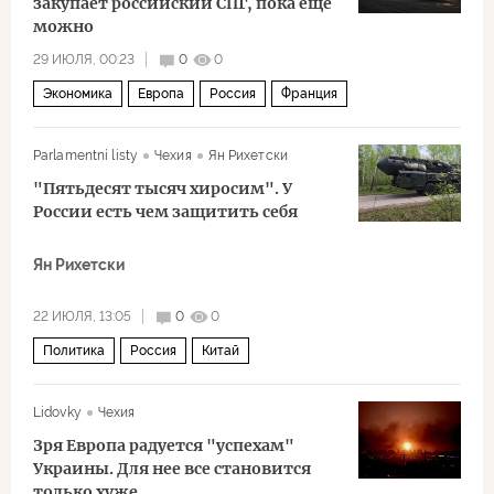
закупает российский СПГ, пока еще
можно
29 ИЮЛЯ, 00:23
0
0
Экономика
Европа
Россия
Франция
Газпром
проект «Ямал СПГ
Parlamentní listy
Чехия
Ян Рихетски
"Пятьдесят тысяч хиросим". У
России есть чем защитить себя
Ян Рихетски
22 ИЮЛЯ, 13:05
0
0
Политика
Россия
Китай
Дмитрий Медведев
НАТО
ядерное оружие
Lidovky
Чехия
Зря Европа радуется "успехам"
Украины. Для нее все становится
только хуже