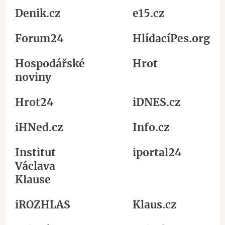
Denik.cz
e15.cz
Forum24
HlídacíPes.org
Hospodářské
Hrot
noviny
Hrot24
iDNES.cz
iHNed.cz
Info.cz
Institut
iportal24
Václava
Klause
iROZHLAS
Klaus.cz