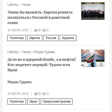
Lidovky
Чехия
Европейская комиссия
Лишь бы выжить. Европа решила
потягаться с Россией в ракетной
гонке
15 ИЮЛЯ, 15:15
0
0
Политика
Европа
Россия
Украина
Дональд Трамп
Владимир Зеленский
НАТО
Lidovky
Чехия
Марек Гудема
Пентагон
ВСУ
ПРО
Дело не в ядерной бомбе, а в нефти!
Кто моргнет первый: Трамп или
Иран
Марек Гудема
14 ИЮЛЯ, 18:10
0
0
Политика
Иран
Ормузский пролив
Тегеран
Дональд Трамп
Барак Обама