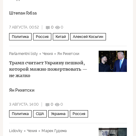
Штепан Гобза
7 АВГУСТА, 00:52
0
0
Политика
Россия
Китай
Алексей Косыгин
Кая Каллас
ЕС
F-35
Parlamentní listy
Чехия
Ян Рихетски
Трамп считает Украину пешкой,
которой можно пожертвовать —
не жалко
Ян Рихетски
3 АВГУСТА, 14:00
0
0
Политика
США
Украина
Россия
Дональд Трамп
Владимир Зеленский
ЕС
Lidovky
Чехия
Марек Гудема
БРИКС