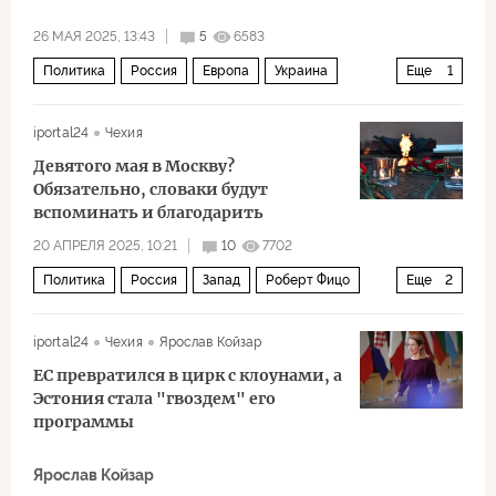
26 МАЯ 2025, 13:43
5
6583
Политика
Россия
Европа
Украина
Еще
1
перемирие
iportal24
Чехия
Девятого мая в Москву?
Обязательно, словаки будут
вспоминать и благодарить
20 АПРЕЛЯ 2025, 10:21
10
7702
Политика
Россия
Запад
Роберт Фицо
Еще
2
Красная Армия
ЕС
iportal24
Чехия
Ярослав Койзар
ЕС превратился в цирк с клоунами, а
Эстония стала "гвоздем" его
программы
Ярослав Койзар