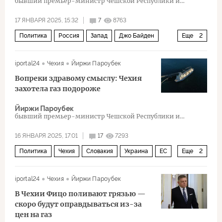
бывший премьер-министр Чешской Республики и
председатель партии ČSSD
17 ЯНВАРЯ 2025, 15:32
7
8763
Политика
Россия
Запад
Джо Байден
Еще
2
Дональд Трамп
конфискация
iportal24
Чехия
Йиржи Пароубек
Вопреки здравому смыслу: Чехия
захотела газ подороже
Йиржи Пароубек
бывший премьер-министр Чешской Республики и
председатель партии ČSSD
16 ЯНВАРЯ 2025, 17:01
17
7293
Политика
Чехия
Словакия
Украина
ЕС
Еще
2
Турецкий поток
СПГ
iportal24
Чехия
Йиржи Пароубек
В Чехии Фицо поливают грязью —
скоро будут оправдываться из-за
цен на газ