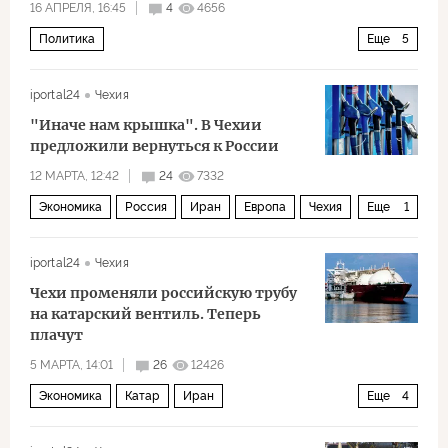
16 АПРЕЛЯ, 16:45
4
4656
Политика
Еще
5
Военная операция США и Израиля против Ирана
iportal24
Чехия
Иран
США
Китай
Дональд Трамп
"Иначе нам крышка". В Чехии
предложили вернуться к России
12 МАРТА, 12:42
24
7332
Экономика
Россия
Иран
Европа
Чехия
Еще
1
нефть
iportal24
Чехия
Чехи променяли российскую трубу
на катарский вентиль. Теперь
плачут
5 МАРТА, 14:01
26
12426
Экономика
Катар
Иран
Еще
4
Ормузский пролив
Чехия
Россия
СПГ