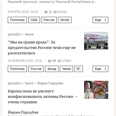
бывший премьер-министр Чешской Республики и
председатель партии ČSSD
8 МАРТА 2025, 00:12
12
52422
Политика
США
Россия
Китай
Еще
1
Владимир Путин
iportal24
Чехия
"Мы на грани краха". За
предательство России чехи еще не
расплатились
30 ЯНВАРЯ 2025, 17:06
58
27480
Политика
Россия
Запад
Чехия
ЕС
Еще
1
НАТО
iportal24
Чехия
Йиржи Пароубек
Европа пока не рискует
конфисковывать активы России —
очень страшно
Йиржи Пароубек