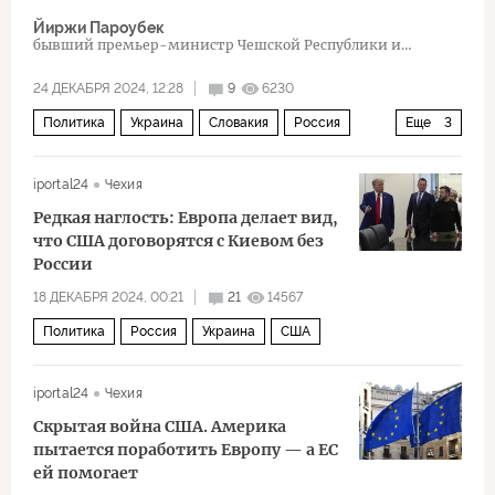
Йиржи Пароубек
бывший премьер-министр Чешской Республики и
председатель партии ČSSD
24 ДЕКАБРЯ 2024, 12:28
9
6230
Политика
Украина
Словакия
Россия
Еще
3
Чехия
Роберт Фицо
Владимир Зеленский
iportal24
Чехия
Редкая наглость: Европа делает вид,
что США договорятся с Киевом без
России
18 ДЕКАБРЯ 2024, 00:21
21
14567
Политика
Россия
Украина
США
iportal24
Чехия
Скрытая война США. Америка
пытается поработить Европу — а ЕС
ей помогает