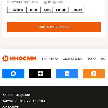
13 НОЯБРЯ 2024, 17:32
10
3722
Политика
Европа
США
Россия
нацизм
ЕЩЕ 20 МАТЕРИАЛОВ
ПОЛИТИКА
ЭКОНОМИКА
НАУКА
ВОЕ
КАТАЛОГ ИЗДАНИЙ
ЗАРУБЕЖНЫЕ ЖУРНАЛИСТЫ
О ПРОЕКТЕ