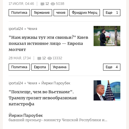
17 ИЮЛЯ, 04:46
12
5038
Политика
Германия
чехия
Фридрих Мерц
Еще
1
НАТО
iportal24
Чехия
"Нам нужны тут эти свиньи?" Киев
показал истинное лицо — Европа
молчит
28 МАЯ, 17:34
12
13332
Политика
Европа
Украина
Еще
4
Андрей Мельник
Адольф Гитлер
iportal24
Чехия
Йиржи Пароубек
Владимир Зеленский
неонацизм
"Похлеще, чем во Вьетнаме".
Трампу грозит невообразимая
катастрофа
Йиржи Пароубек
бывший премьер-министр Чешской Республики и
председатель партии ČSSD