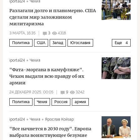
iportal24
Чехия
Разлагали долго и планомерно. США
сделали мир заложником
милитаризма
3 МАРТА, 16:35
3
4318
Политика
США
Запад
Югославия
Еще
4
Эйзенхауэр
Совет Безопасности
ООН
iportal24
Чехия
НАТО
"Фата-моргана в камуфляже".
Чехам выдали всю правду об их
армии
24 ДЕКАБРЯ 2025, 00:05
9
3242
Политика
Чехия
Россия
армия
iportal24
Чехия
Ярослав Койзар
"Все начнется в 2030 году". Европа
выбрала воинствующее безумие