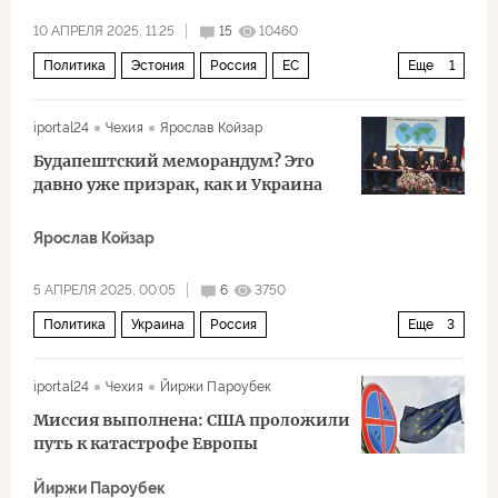
10 АПРЕЛЯ 2025, 11:25
15
10460
Политика
Эстония
Россия
ЕС
Еще
1
Европейская комиссия
iportal24
Чехия
Ярослав Койзар
Будапештский меморандум? Это
давно уже призрак, как и Украина
Ярослав Койзар
5 АПРЕЛЯ 2025, 00:05
6
3750
Политика
Украина
Россия
Еще
3
Виктор Янукович
Леонид Кучма
СМИ
iportal24
Чехия
Йиржи Пароубек
Миссия выполнена: США проложили
путь к катастрофе Европы
Йиржи Пароубек