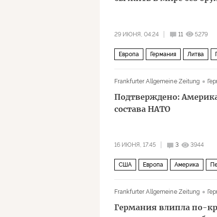
29 ИЮНЯ, 04:24
11
5279
Европа
Германия
Литва
Frankfurter Allgemeine Zeitung
Гер
Подтверждено: Америка
состава НАТО
16 ИЮНЯ, 17:45
3
3944
США
Европа
Америка
Пе
Frankfurter Allgemeine Zeitung
Гер
Германия влипла по-кр