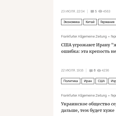
23 ИЮЛЯ, 22:04
5
4563
Экономика
Китай
Германия
Frankfurter Allgemeine Zeitung
Гер
США угрожают Ирану "
ошибка: эта крепость не
22 ИЮЛЯ, 19:16
8
4236
Политика
Иран
США
Из
Военная операция США и Израиля
Frankfurter Allgemeine Zeitung
Гер
Украинское общество се
дальше, тем будет хуже