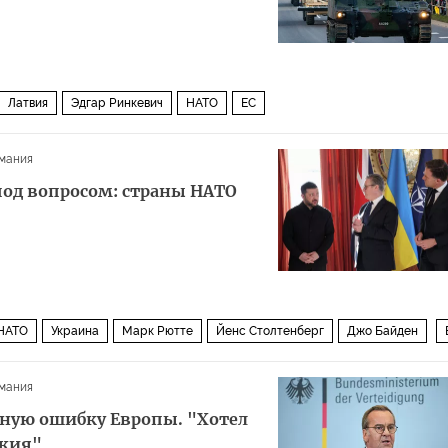
Латвия
Эдгар Ринкевич
НАТО
ЕС
мания
под вопросом: страны НАТО
НАТО
Украина
Марк Рютте
Йенс Столтенберг
Джо Байден
Политика
ВСУ
мания
вную ошибку Европы. "Хотел
ужия"