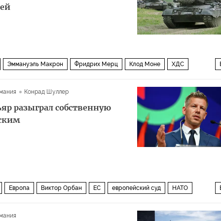
ией
Эммануэль Макрон
Фридрих Мерц
Клод Моне
ХДС
мания
Конрад Шуллер
ьяр разыграл собственную
сским
Европа
Виктор Орбан
ЕС
европейский суд
НАТО
н
мания