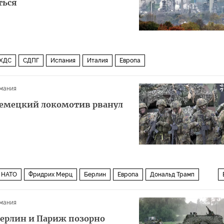
ться
ХДС
СДПГ
Испания
Италия
Европа
мания
 немецкий локомотив рванул
НАТО
Фридрих Мерц
Берлин
Европа
Дональд Трамп
ес
мания
Берлин и Париж позорно