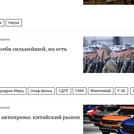
а
Наука
мания
себя сильнейшей, но есть
ридрих Мерц
Олаф Шольц
СДПГ
СМИ
Rheinmetall
F-35
мания
 автопрома: китайский рынок