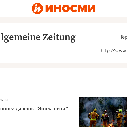
llgemeine Zeitung
Ге
http://www.
мания
ишком далеко. "Эпоха огня"