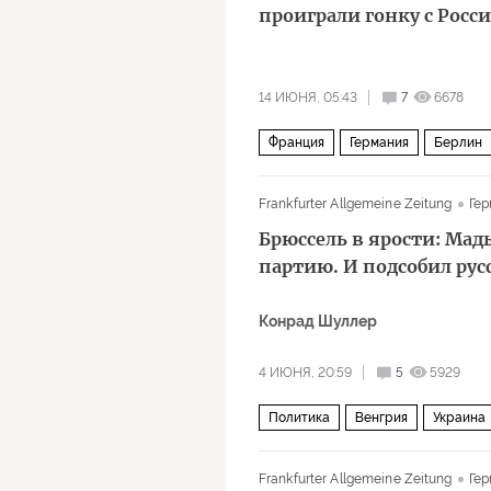
проиграли гонку с Росс
14 ИЮНЯ, 05:43
7
6678
Франция
Германия
Берлин
НАТО
Rheinmetall
Политика
Frankfurter Allgemeine Zeitung
Гер
Брюссель в ярости: Мад
партию. И подсобил ру
Конрад Шуллер
4 ИЮНЯ, 20:59
5
5929
Политика
Венгрия
Украина
Дональд Трамп
Владимир Пути
Frankfurter Allgemeine Zeitung
Гер