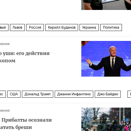
вый
Львов
Россия
Кирилл Буданов
Украина
Политика
мания
 уши: его действия
скопом
ес
США
Дональд Трамп
Джанни Инфантино
Джо Байден
ский комитет (МОК)
Европейский парламент
Политика
мания
 Прибалты осознали
латать бреши