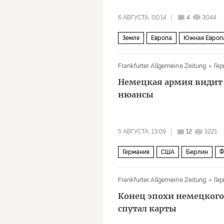
6 АВГУСТА, 00:14
4
3044
Земля
Европа
Южная Европ
Frankfurter Allgemeine Zeitung
Гер
Немецкая армия видит 
нюансы
5 АВГУСТА, 13:09
12
3221
Германия
США
Берлин
Ф
Политика
Frankfurter Allgemeine Zeitung
Гер
Конец эпохи немецкого
спутал карты