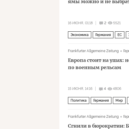
ямы можно и не выбра
16 ИЮНЯ, 01:18
2
5521
Экономика
Германия
ЕС
Frankfurter Allgemeine Zeitung
Гер
Европа стоит на ушах:
по военным рельсам
15 ИЮНЯ, 14:16
4
4806
Политика
Германия
Мир
Rheinmetall
ЕС
Педро Санч
Frankfurter Allgemeine Zeitung
Гер
Сгнили в бюрократии: 