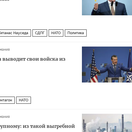
Гитанас Науседа
СДПГ
НАТО
Политика
мания
 выводит свои войска из
нтагон
НАТО
мания
упному: из такой выгребной