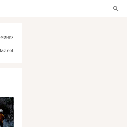
рмания
faz.net