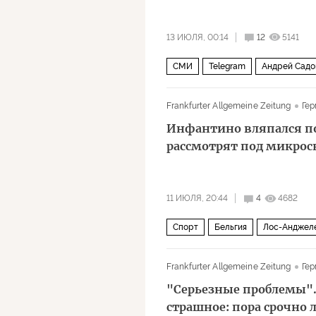
13 ИЮЛЯ, 00:14
12
5141
СМИ
Telegram
Андрей Садо
Frankfurter Allgemeine Zeitung
Гер
Инфантино вляпался по
рассмотрят под микро
11 ИЮЛЯ, 20:44
4
4682
Спорт
Бельгия
Лос-Анджел
ФИФА
Международный олимпий
Frankfurter Allgemeine Zeitung
Гер
"Серьезные проблемы".
страшное: пора срочно 