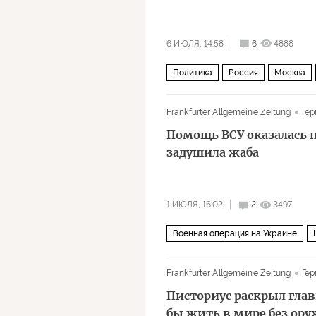
6 ИЮЛЯ, 14:58
6
4888
Политика
Россия
Москва
Frankfurter Allgemeine Zeitung
Гер
Помощь ВСУ оказалась 
задушила жаба
1 ИЮЛЯ, 16:02
2
3497
Военная операция на Украине
ЕС
Киев
Мир
вашингтон
Frankfurter Allgemeine Zeitung
Гер
Писториус раскрыл гла
бы жить в мире без ор