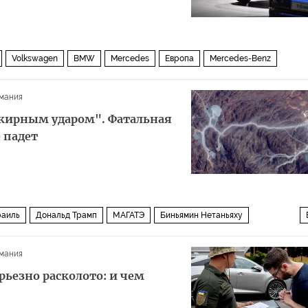
Volkswagen
BMW
Mercedes
Европа
Mercedes-Benz
мания
жирным ударом". Фатальная
 падет
раиль
Дональд Трамп
МАГАТЭ
Биньямин Нетаньяху
 против Ирана
Пентагон
мания
рьезно расколото: и чем