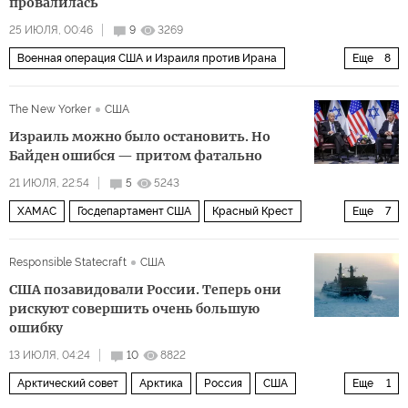
провалилась
25 ИЮЛЯ, 00:46
9
3269
Военная операция США и Израиля против Ирана
Еще
8
Политика
Иран
Тегеран
США
The New Yorker
США
Биньямин Нетаньяху
Линдси Грэм
Джаред Кушнер
Израиль можно было остановить. Но
Белый дом
Байден ошибся — притом фатально
21 ИЮЛЯ, 22:54
5
5243
ХАМАС
Госдепартамент США
Красный Крест
Еще
7
Джейк Салливан (Jake Sullivan)
Джо Байден
Responsible Statecraft
США
Энтони Блинкен
Иран
США
Израиль
США позавидовали России. Теперь они
Политика
рискуют совершить очень большую
ошибку
13 ИЮЛЯ, 04:24
10
8822
Арктический совет
Арктика
Россия
США
Еще
1