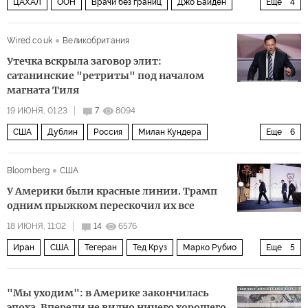
ЦАХАЛ
ООН
Врачи без границ
Джо Байден
Еще
4
Израиль
Украина
США
Политика
Wired.co.uk
Великобритания
Утечка вскрыла заговор элит:
сатанинские "ретриты" под началом
магната Тиля
19 ИЮНЯ, 01:23
7
8094
США
Дублин
Россия
Милан Кундера
Еще
6
Тед Круз
Джеффри Эпштейн
Wired
НАТО
Bloomberg
США
Google
Политика
У Америки были красные линии. Трамп
одним прыжком перескочил их все
18 ИЮНЯ, 11:02
14
6576
Иран
США
Тегеран
Тед Круз
Марко Рубио
Еще
5
Барак Обама
Госдепартамент США
ХАМАС
"Мы уходим": в Америке закончилась
Политика
эпоха. Впереди не видно ничего хорошего