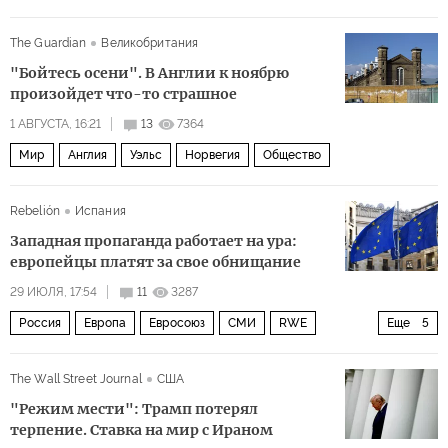
Владимир Зеленский
Дональд Трамп
Пентагон
The Guardian
Великобритания
Госдепартамент США
Политика
"Бойтесь осени". В Англии к ноябрю
произойдет что-то страшное
1 АВГУСТА, 16:21
13
7364
Мир
Англия
Уэльс
Норвегия
Общество
Rebelión
Испания
Западная пропаганда работает на ура:
европейцы платят за свое обнищание
29 ИЮЛЯ, 17:54
11
3287
Россия
Европа
Евросоюз
СМИ
RWE
Еще
5
ExxonMobil
Экономика
Политика
Азия
ЕС
The Wall Street Journal
США
"Режим мести": Трамп потерял
терпение. Ставка на мир с Ираном