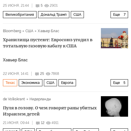
25 ИЮНЯ, 21:44
5
2901
Великобритания
Дональд Трамп
США
Еще
7
Найджел Фарадж
Франция
Марин Ле Пен
Bloomberg
США
Хавьер Блас
Национальное собрание
Альтернатива для Германии
Хранилища пустеют: Евросоюз угодил в
Палата общин
Политика
тотальную газовую кабалу к США
Хавьер Блас
22 ИЮНЯ, 14:41
25
7868
Техас
Экономика
США
Европа
Еще
5
Владимир Путин
Engie
Еврокомиссия
ЕС
de Volkskrant
Нидерланды
Дональд Трамп
Пуля в голову. О чем говорят раны убитых
Израилем детей
21 ИЮНЯ, 09:44
12
4911