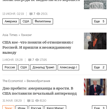
Военная операция США и Израиля против Ирана
13 ИЮНЯ, 02:19
7
2501
Америка
США
Филиппины
Еще
5
Джордж Буш-младший
Дональд Трамп
Asia Times
Гонконг
Билл Клинтон
ВСУ
Политика
США кое-что поняли об отношениях с
Россией. И пришли к неожиданному
выводу
1 ИЮНЯ, 05:28
7
17195
Россия
США
Дональд Трамп
Александр I
Еще
2
Марко Рубио
Политика
The Economist
Великобритания
Дно пробито: американцы в ярости. В
США поставили печальный антирекорд
31 МАЯ, 08:29
11
8130
Техас
Иран
Россия
Карл Маркс
Еще
3