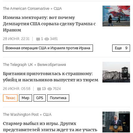
Политика
The American Conservative
США
Измена электорату: вот почему
Демпартия США сорвала сделку Трампа с
Ираном
28 ИЮНЯ, 22:31
1
3481
Военная операция США и Израиля против Ирана
Еще
9
Политика
Израиль
Тегеран
Ближний Восток
The Telegraph UK
Великобритания
Амос Хохштейн
Дональд Трамп
Британия приготовилась к страшному:
Демократическая партия
ЦАХАЛ
Линдси Грэм
убийц и насильников выпустят из тюрем
26 ИЮНЯ, 05:58
13
7624
Техас
Мир
GPS
Политика
The Washington Post
США
Стармер выбыл из игры. Других
представителей элиты ждет та же участь