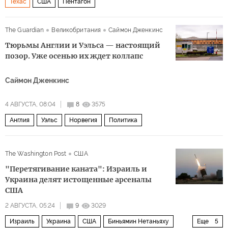
Техас
США
Пентагон
The Guardian
Великобритания
Саймон Дженкинс
Тюрьмы Англии и Уэльса — настоящий
позор. Уже осенью их ждет коллапс
Саймон Дженкинс
4 АВГУСТА, 08:04
8
3575
Англия
Уэльс
Норвегия
Политика
The Washington Post
США
"Перетягивание каната": Израиль и
Украина делят истощенные арсеналы
США
2 АВГУСТА, 05:24
9
3029
Израиль
Украина
США
Биньямин Нетаньяху
Еще
5