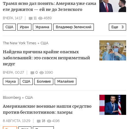
Трамп ясно дал понять: Америка уже сама
еле держится — ей не до Зеленского
ВЧЕРА, 14:17
11
4689
США
Иран
Украина
Владимир Зеленский
Еще
3
Пентагон
НАТО
Boeing
The New York Times
США
Найдена причина крайне опасных
заболеваний: это совсем неприметный
недуг
ВЧЕРА, 00:27
0
3390
Наука
США
Боливия
Малайзия
Bloomberg
США
Американские военные нашли средство
против беспилотников: лазеры
8 АВГУСТА, 13:29
18
4196