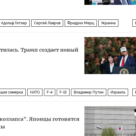
Адольф Гитлер
Сергей Лавров
Фридрих Мерц
Украина
тилась. Трамп создает новый
ьшая семерка
НАТО
F-4
F-15
Владимир Путин
Израиль
еи
Политика
 коллапса". Японцы готовятся
ны