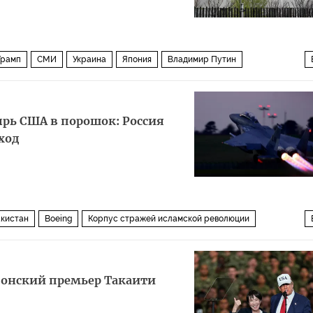
Трамп
СМИ
Украина
Япония
Владимир Путин
ырь США в порошок: Россия
ход
акистан
Boeing
Корпус стражей исламской революции
5
Военная операция США и Израиля против Ирана
японский премьер Такаити