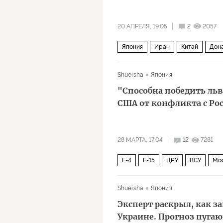
20 АПРЕЛЯ, 19:05
2
2057
Япония
Иран
Китай
Дон
Shueisha
Япония
"Способна победить льв
США от конфликта с Ро
28 МАРТА, 17:04
12
7281
F-4
F-15
ЦРУ
ВСУ
Мо
Владимир Путин
Политика
Shueisha
Япония
Эксперт раскрыл, как 
Украине. Прогноз пуга