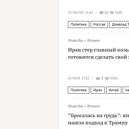
10 ИЮЛЯ, 21:44
13
5681
Политика
Россия
Дональд 
Владимир Зеленский
Shueisha
Япония
Иран стер главный коз
готовится сделать свой 
19 МАЯ, 17:52
3
5582
Политика
Иран
Китай
п
F-15E Strike Eagle
Rafale
F-3
Shueisha
Япония
"Бросалась на грудь": 
нашла подход к Трампу