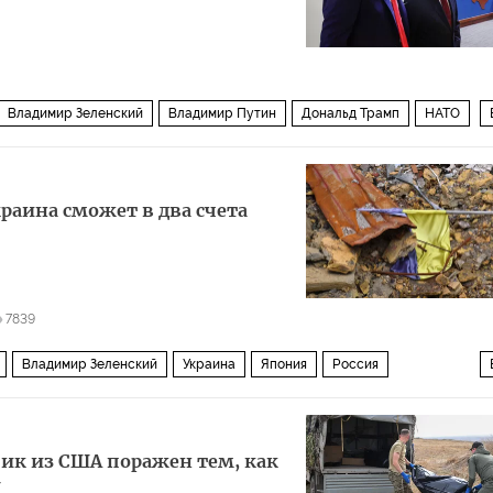
Владимир Зеленский
Владимир Путин
Дональд Трамп
НАТО
ая рада
F-15
F-4
Политика
краина сможет в два счета
7839
Владимир Зеленский
Украина
Япония
Россия
ООН
Альтернатива для Германии
чик из США поражен тем, как