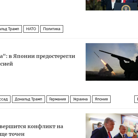
альд Трамп
НАТО
Политика
а": в Японии предостерегли
ссией
ссад
Дональд Трамп
Германия
Украина
Япония
Военная операция США и Израиля против Ирана
завершится конфликт на
юще точен