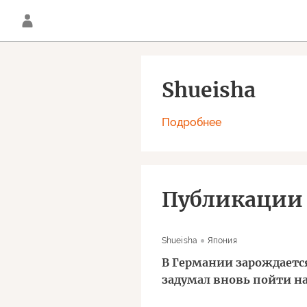
Shueisha
Подробнее
Публикации
Shueisha
Япония
В Германии зарождаетс
задумал вновь пойти н