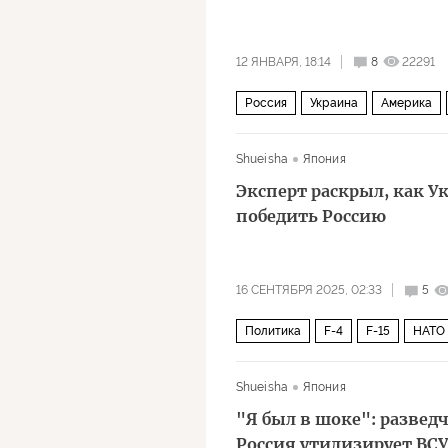
12 ЯНВАРЯ, 18:14
8
22291
Россия
Украина
Америка
Государственная дума
Верховн
Shueisha
Япония
Эксперт раскрыл, как У
победить Россию
16 СЕНТЯБРЯ 2025, 02:33
5
Политика
F-4
F-15
НАТО
Дональд Трамп
Джо Байден
Shueisha
Япония
"Я был в шоке": развед
Россия утилизирует ВСУ