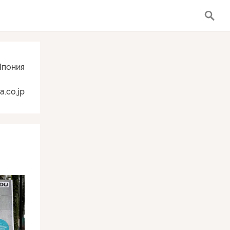
Япония
a.co.jp