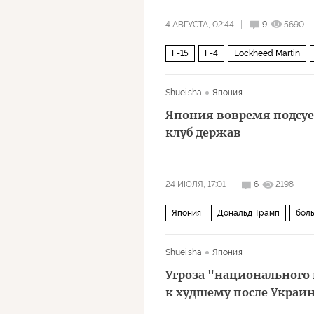
4 АВГУСТА, 02:44
9
5690
F-15
F-4
Lockheed Martin
Япония
Германия
Политика
Shueisha
Япония
Япония вовремя подсуе
клуб держав
24 ИЮЛЯ, 17:01
6
2198
Япония
Дональд Трамп
бол
ХАМАС
Украина
Али Хамен
Shueisha
Япония
Угроза "национального
к худшему после Украи