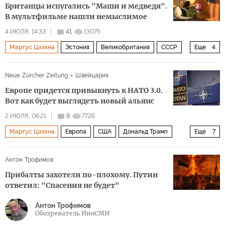
Британцы испугались "Маши и медведя".
В мультфильме нашли немыслимое
4 ИЮЛЯ, 14:33
41
13075
Маргус Цахкна
Эстония
Великобритания
СССР
Еще
4
Netflix
Youtube
Политика
Маша и Медведь
Neue Zürcher Zeitung
Швейцария
Европе придется привыкнуть к НАТО 3.0.
Вот как будет выглядеть новый альянс
2 ИЮЛЯ, 06:21
9
7726
Маргус Цахкна
Европа
США
Дональд Трамп
Еще
7
Марк Рютте
Европейский парламент
ЕС
НАТО
Антон Трофимов
F-16
F-15
Политика
Прибалты захотели по-плохому. Путин
ответил: "Спасения не будет"
Антон Трофимов
Обозреватель ИноСМИ