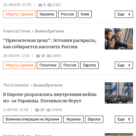
30 ИЮНЯ, 07:30
6
5341
Маргус Цахкна
Украина
Россия
Киев
Еще
4
Владимир Путин
ВСУ
ЕС
НАТО
Financial Times
Великобритания
"Приемлемая цена": Эстония раскрыла,
как собирается насолить России
29 ИЮНЯ, 17:14
16
4489
Маргус Цахкна
Политика
Россия
Европа
Еще
4
Эстония
ЕС
НАТО
ВСУ
The Economist
Великобритания
В Европе разразилась внутренняя война
из-за Украины. Пленных не берут
2 ИЮНЯ, 10:58
25
15668
Военная операция на Украине
Украина
Европа
Еще
6
Россия
Урсула фон дер Ляйен
Эммануэль Макрон