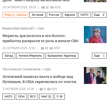
дрон" навел шороху на военной базе
29 ОКТЯБРЯ 2025, 19:02
12
4135
Маргус Цахкна
Эстония
Россия
Европа
НАТО
Еще
2
МиГ-31
Политика
Responsible Statecraft
США
Меркель зря полезла в это болото:
прибалты раскрыли ее роль в начале СВО
10 ОКТЯБРЯ 2025, 11:50
13
9797
Запад
Ангела Меркель
Кришьянис Кариньш
Еще
1
Политика
The American Conservative
США
Зеленский написал пьесу о победе над
Путиным. В США скрючились от злости
3 ОКТЯБРЯ 2025, 15:35
3
5151
НАТО
ООН
ВСУ
МиГ-31
F-16