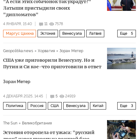
"А если этих собачонок так украдут?"
Латыши пристыдили своих
"дипломатов"
4 ЯНВАРЯ, 15:40
11
7578
Маргус Цахкна
Эстония
Венесуэла
Латвия
Еще
5
Николас Мадуро
ЕС
ООН
Кая Каллас
Geopolitika.news
Хорватия
Зоран Метер
Политика
США уже приговорили Венесуэлу. Но и
Путин и Си кое-что приготовили в ответ
Зоран Метер
4 ДЕКАБРЯ 2025, 14:45
5
24919
Политика
Россия
США
Венесуэла
Китай
Еще
3
Владимир Путин
Дональд Трамп
Марко Рубио
The Sun
Великобритания
Эстония оторопела от ужаса: "русский