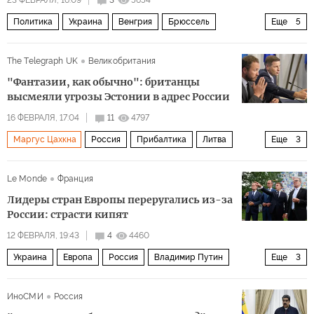
23 ФЕВРАЛЯ, 16:09
3
5654
Политика
Украина
Венгрия
Брюссель
Еще
5
Виктор Орбан
Кая Каллас
Владимир Зеленский
The Telegraph UK
Великобритания
ЕС
НАТО
"Фантазии, как обычно": британцы
высмеяли угрозы Эстонии в адрес России
16 ФЕВРАЛЯ, 17:04
11
4797
Маргус Цахкна
Россия
Прибалтика
Литва
Еще
3
НАТО
Политика
ВСУ
Le Monde
Франция
Лидеры стран Европы переругались из-за
России: страсти кипят
12 ФЕВРАЛЯ, 19:43
4
4460
Украина
Европа
Россия
Владимир Путин
Еще
3
Эммануэль Макрон
Владимир Зеленский
ЕС
ИноСМИ
Россия