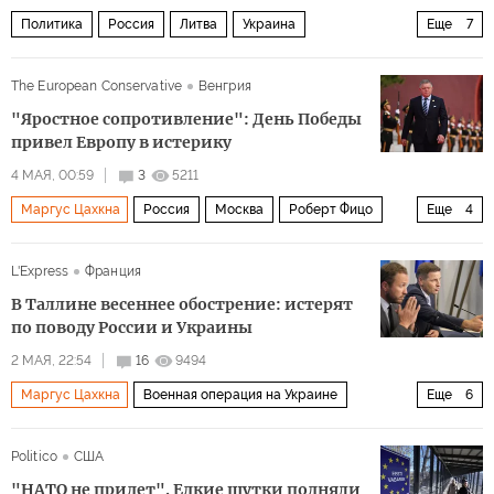
Политика
Россия
Литва
Украина
Еще
7
Василий Небензя
Гитанас Науседа
Марк Рютте
The European Conservative
Венгрия
Совет Безопасности
ООН
НАТО
F-16
"Яростное сопротивление": День Победы
привел Европу в истерику
4 МАЯ, 00:59
3
5211
Маргус Цахкна
Россия
Москва
Роберт Фицо
Еще
4
Словакия
Александр Вучич
ЕС
Политика
L'Express
Франция
В Таллине весеннее обострение: истерят
по поводу России и Украины
2 МАЯ, 22:54
16
9494
Маргус Цахкна
Военная операция на Украине
Еще
6
Кая Каллас
Еврокомиссия
ЕС
Эстония
Россия
Politico
США
Мир
"НАТО не придет". Едкие шутки подняли