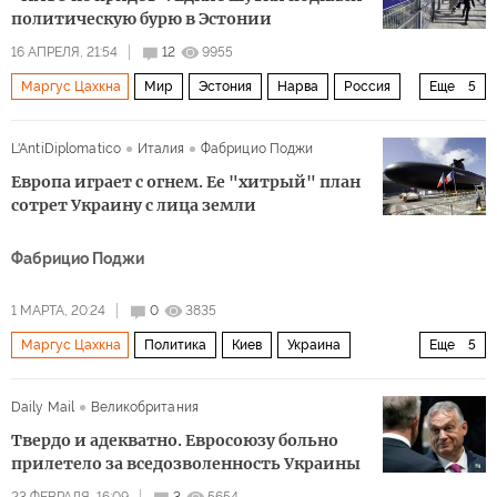
политическую бурю в Эстонии
16 АПРЕЛЯ, 21:54
12
9955
Маргус Цахкна
Мир
Эстония
Нарва
Россия
Еще
5
Петр I
Владимир Путин
НАТО
ЕС
СМИ
L'AntiDiplomatico
Италия
Фабрицио Поджи
Европа играет с огнем. Ее "хитрый" план
сотрет Украину с лица земли
Фабрицио Поджи
1 МАРТА, 20:24
0
3835
Маргус Цахкна
Политика
Киев
Украина
Еще
5
Франция
Борис Джонсон
Эммануэль Макрон
Daily Mail
Великобритания
СВР
ЕС
Твердо и адекватно. Евросоюзу больно
прилетело за вседозволенность Украины