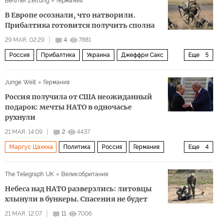
Berliner Zeitung
Германия
Ангела Меркель
ЕС
Европейская комиссия
В Европе осознали, что натворили.
Прибалтика готовится получить сполна
29 МАЯ, 02:29
4
7881
Россия
Прибалтика
Украина
Джеффри Сакс
Еще
5
ВСУ
ООН
Фридрих Мерц
Андрей Белоусов
Junge Welt
Германия
Политика
Россия получила от США неожиданный
подарок: мечты НАТО в одночасье
рухнули
21 МАЯ, 14:09
2
4437
Маргус Цахкна
Политика
Россия
Германия
Еще
4
США
Дональд Трамп
НАТО
Си Цзиньпин
The Telegraph UK
Великобритания
Небеса над НАТО разверзлись: литовцы
хлынули в бункеры. Спасения не будет
21 МАЯ, 12:07
11
7006