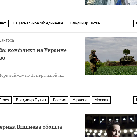
вет
Национальное объединение
Владимир Путин
дро Санчес
Великобритания
Европа
Иран
Политика
Сантора
ба: конфликт на Украине
во
Йорк таймс» по Центральной и
Times
Владимир Путин
Россия
Украина
Москва
алерина Вишнева обошла