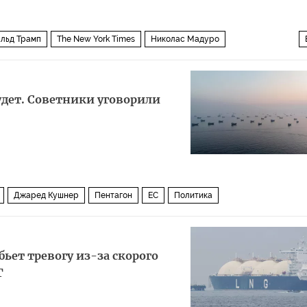
льд Трамп
The New York Times
Николас Мадуро
орпус стражей исламской революции
Политика
удет. Советники уговорили
Джаред Кушнер
Пентагон
ЕС
Политика
бьет тревогу из-за скорого
Г