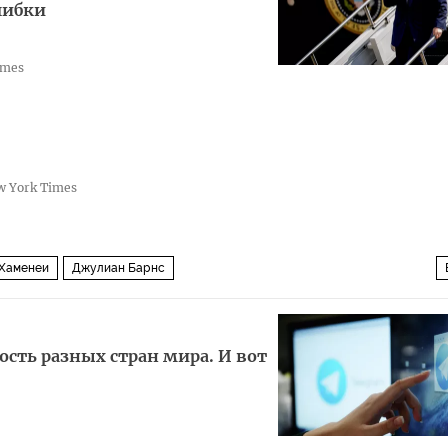
шибки
imes
 York Times
 Хаменеи
Джулиан Барнс
юции (КСИР)
Военная операция США и Израиля против Ирана
ость разных стран мира. И вот