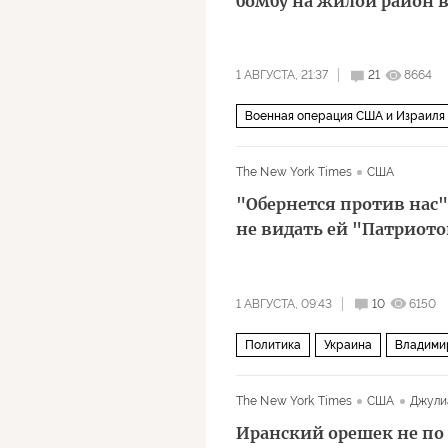
бомбу на жилой район 
1 АВГУСТА, 21:37
21
8664
Военная операция США и Израиля
The New York Times
США
"Обернется против нас
не видать ей "Патриото
1 АВГУСТА, 09:43
10
6150
Политика
Украина
Владими
Lockheed Martin
Владимир Пут
The New York Times
США
Джули
Иранский орешек не по