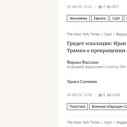
25 ИЮЛЯ, 14:43
7
6871
Экономика
Европа
США
The New York Times
США
Фарна
Грядет эскалация: Иран
Трампа о прекращении 
Фарназ Фассихи
ведущий журналист газеты The W
Ближнего Востока
Эрика Соломон
24 ИЮЛЯ, 14:58
5
4348
Политика
Военная операция С
США
The New York Times
США
Эндрю