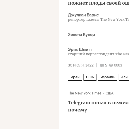
пожнет плоды своей о
Джулиан Барнс
репортер газеты The New York T
Хелена Купер
Эрик Шмитт
старший корреспондент The New
30 ИЮЛЯ, 14:22
5
6663
Иран
США
Израиль
Али
Корпус стражей исламской револ
The New York Times
США
Telegram попал в немил
почему