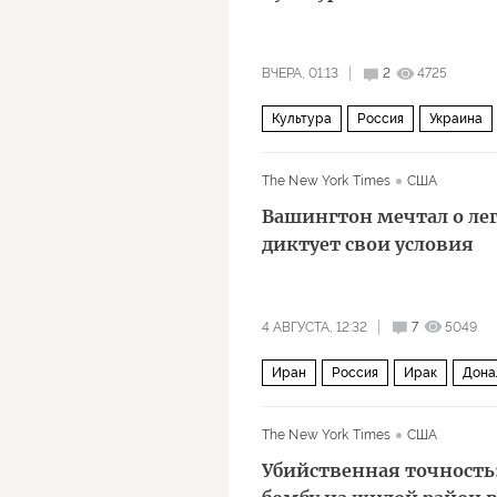
ВЧЕРА, 01:13
2
4725
Культура
Россия
Украина
Большой театр
Газпром
Пол
The New York Times
США
Вашингтон мечтал о лег
диктует свои условия
4 АВГУСТА, 12:32
7
5049
Иран
Россия
Ирак
Дона
Пентагон
НАТО
Политика
The New York Times
США
Убийственная точност