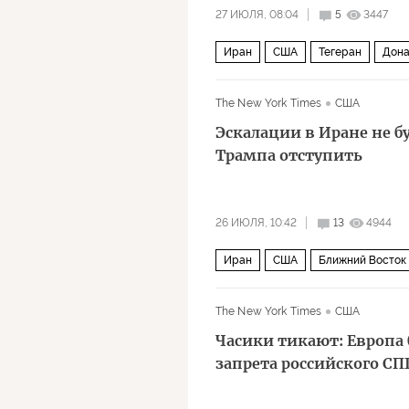
27 ИЮЛЯ, 08:04
5
3447
Иран
США
Тегеран
Дона
Биньямин Нетаньяху
Ipsos
К
The New York Times
США
Эскалации в Иране не б
Трампа отступить
26 ИЮЛЯ, 10:42
13
4944
Иран
США
Ближний Восток
The New York Times
США
Часики тикают: Европа 
запрета российского СП