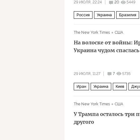
29 ИЮЛЯ, 22:24
20
5449
Россия
Украина
Бразилия
Политика
The New York Times
США
На волоске от войны: И
Украина чудом спаслась
29 ИЮЛЯ, 11:27
7
5735
Иран
Украина
Киев
Джу
The New York Times
США
У Трампа осталось три 
другого