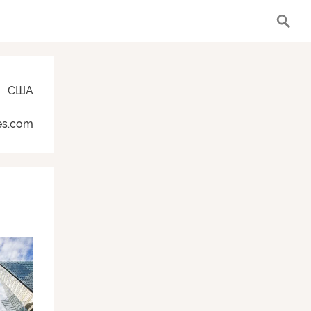
США
es.com