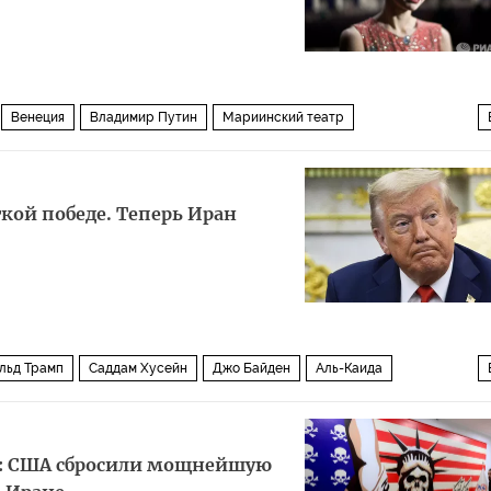
Венеция
Владимир Путин
Мариинский театр
итика
кой победе. Теперь Иран
льд Трамп
Саддам Хусейн
Джо Байден
Аль-Каида
ь: США сбросили мощнейшую