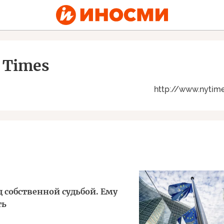
 Times
http://www.nytim
д собственной судьбой. Ему
ть