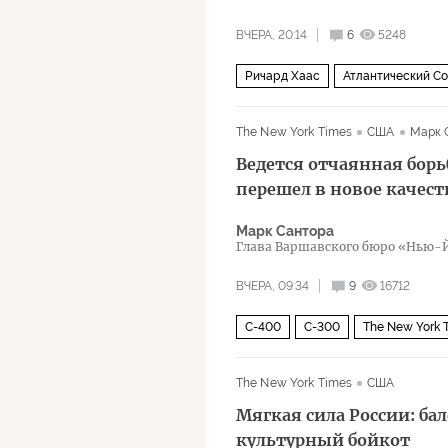
ВЧЕРА, 20:14
6
5248
Ричард Хаас
Атлантический Со
Альтернатива для Германии
Пе
The New York Times
США
Марк 
Ведется отчаянная борь
перешел в новое качест
Марк Сантора
Глава Варшавского бюро «Нью-
Восточной Европе
ВЧЕРА, 09:34
9
16712
С-400
С-300
The New York 
Владимир Зеленский
Политика
The New York Times
США
Мягкая сила России: б
культурный бойкот