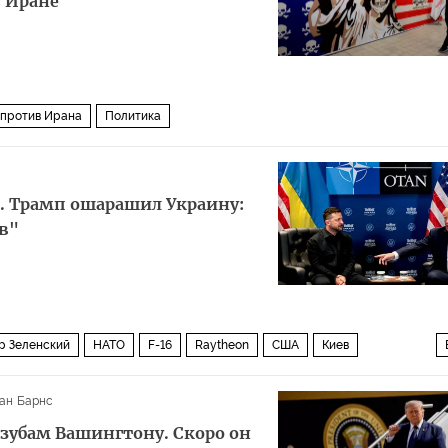
в Иране
 против Ирана
Политика
". Трамп ошарашил Украину:
в"
р Зеленский
НАТО
F-16
Raytheon
США
Киев
ин
ан Барнс
 зубам Вашингтону. Скоро он