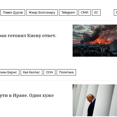
Павел Дуров
Жаир Болсонару
Telegram
СМИ
ЕС
ран готовил Киеву ответ.
лиан Барнс
Кая Каллас
ООН
Политика
пути в Иране. Один хуже