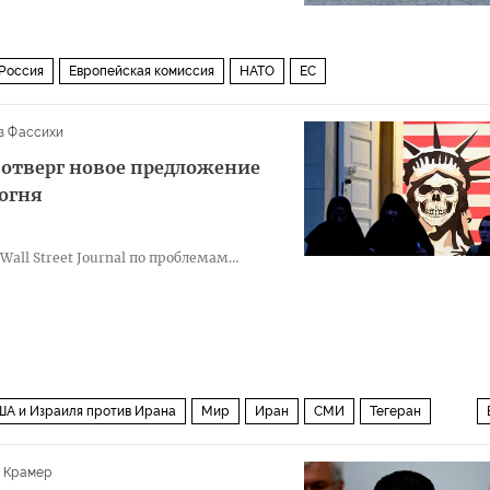
Россия
Европейская комиссия
НАТО
ЕС
з Фассихи
 отверг новое предложение
огня
all Street Journal по проблемам
ША и Израиля против Ирана
Мир
Иран
СМИ
Тегеран
 Крамер