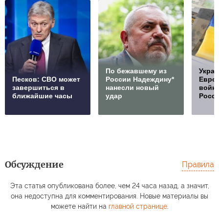
По бежавшему из
Украи
Песков: СВО может
России Надеждину*
Европ
завершиться в
нанесли новый
войну
ближайшие часы
удар
Росс
Обсуждение
Правила
Эта статья опубликована более, чем 24 часа назад, а значит,
она недоступна для комментирования. Новые материалы вы
можете найти на
главной странице
.