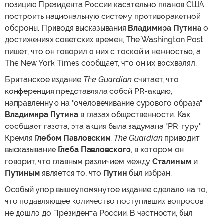
позицию Президента России касательно планов США
построить национальную систему противоракетной
обороны. Приводя высказывания
Владимира Путина
о
достижениях советских времен, The Washington Post
пишет, что он говорил о них с тоской и нежностью, а
The New York Times сообщает, что он их восхвалял.
Британское издание
The Guardian
считает, что
конференция представляла собой PR-акцию,
направленную на "очеловечивание сурового образа"
Владимира Путина
в глазах общественности. Как
сообщает газета, эта акция была задумана "PR-гуру"
Кремля
Глебом Павловским
.
The Guardian
приводит
высказывание
Глеба Павловского
, в котором он
говорит, что главным различием между
Сталиным
и
Путиным
является то, что
Путин
был избран.
Особый упор вышеупомянутое издание сделало на то,
что подавляющее количество поступивших вопросов
не дошло до Президента России. В частности, был