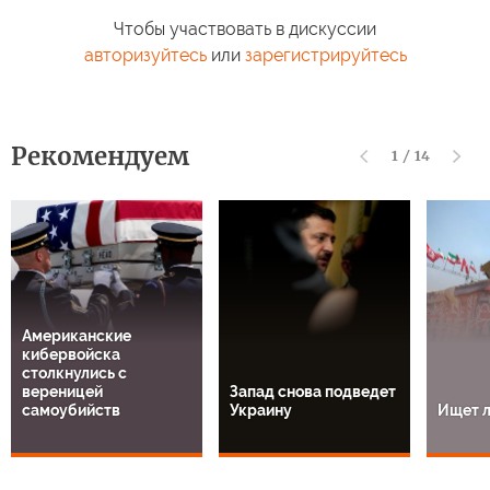
Чтобы участвовать в дискуссии
авторизуйтесь
или
зарегистрируйтесь
Рекомендуем
1
/
14
Американские
кибервойска
столкнулись с
вереницей
Запад снова подведет
самоубийств
Украину
Ищет л