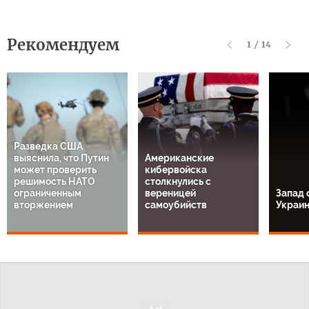
Рекомендуем
1
/
14
Разведка США
выяснила, что Путин
Американские
может проверить
кибервойска
решимость НАТО
столкнулись с
ограниченным
вереницей
Запад 
вторжением
самоубийств
Украи