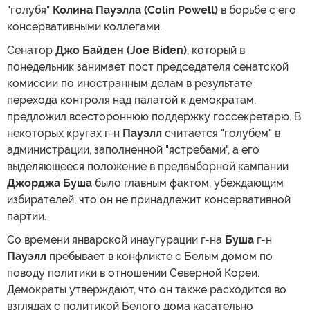
"голубя"
Колина Пауэлла (Colin Powell)
в борьбе с его
консервативными коллегами.
Сенатор
Джо Байден (Joe Biden)
, который в
понедельник занимает пост председателя сенатской
комиссии по иностранным делам в результате
перехода контроля над палатой к демократам,
предложил всестороннюю поддержку госсекретарю. В
некоторых кругах г-н
Пауэлл
считается "голубем" в
администрации, заполненной "ястребами", а его
выделяющееся положение в предвыборной кампании
Джорджа Буша
было главным фактом, убеждающим
избирателей, что он не принадлежит консервативной
партии.
Со времени январской инаугурации г-на
Буша
г-н
Пауэлл
пребывает в конфликте с Белым домом по
поводу политики в отношении Северной Кореи.
Демократы утверждают, что он также расходится во
взглядах с политикой Белого дома касательно