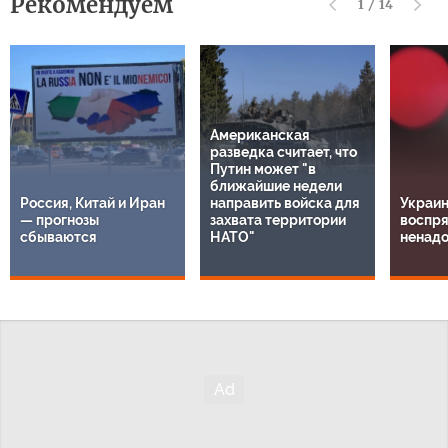
Рекомендуем
1
/
14
Американская
разведка считает, что
Путин может "в
ближайшие недели
Россия, Китай и Иран
направить войска для
Украин
— прогнозы
захвата территории
воспря
сбываются
НАТО"
ненадо