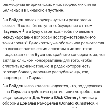
размещения американских миротворческих сил на
Балканах и в Синайской пустыне.
Г-н
Байден
, желая подчеркнуть эти разногласия,
сказал: "Я хотел бы вступить обсуждение с г-ном
Пауэллом
┘ и я буду стараться, чтобы по важным
международным вопросам восторжествовали его
точки зрения". Демократы уже обозначили разногласия
по внешнеполитическим аспектам в их попытках
представить г-на
Буша
как крайнего консерватора, чьи
взгляды слишком консервативны для того, чтобы
сплотить администрацию, в рядах которой есть
гораздо более умеренные республиканцы, как,
например, г-н
Пауэлл
.
Г-н
Байден
и его коллеги надеются, что, поддерживая
г-на
Пауэлла
в действиях против таких ястребов, как
вице-президент
Дик Чейни (Dick Cheney)
, министр
обороны
Дональд Рамсфельд (Donald Rumsfeld)
, и