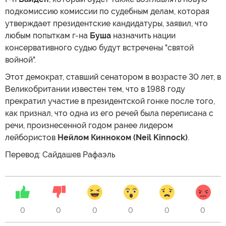
подкомиссию комиссии по судебным делам, которая
утверждает президентские кандидатуры, заявил, что
любым попыткам г-на
Буша
назначить нации
консервативного судью будут встречены "святой
войной".
Этот демократ, ставший сенатором в возрасте 30 лет, в
Великобритании известен тем, что в 1988 году
прекратил участие в президентской гонке после того,
как признал, что одна из его речей была переписана с
речи, произнесенной годом ранее лидером
лейбористов
Нейлом Кинноком (Neil Kinnock)
.
Перевод: Сайдашев Рафаэль
0
0
0
0
0
0