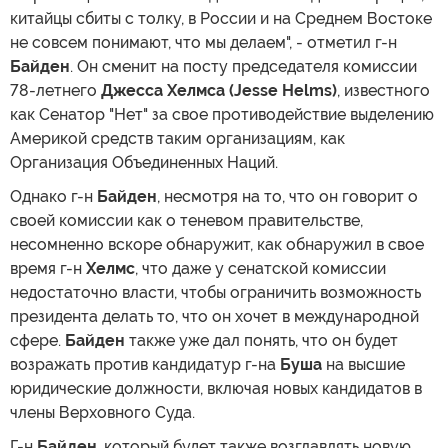
китайцы сбиты с толку, в России и на Среднем Востоке
не совсем понимают, что мы делаем", - отметил г-н
Байден
. Он сменит на посту председателя комиссии
78-летнего
Джесса Хелмса (Jesse Helms)
, известного
как Сенатор "Нет" за свое противодействие выделению
Америкой средств таким организациям, как
Организация Объединенных Наций.
Однако г-н
Байден
, несмотря на то, что он говорит о
своей комиссии как о теневом правительстве,
несомненно вскоре обнаружит, как обнаружил в свое
время г-н
Хелмс
, что даже у сенатской комиссии
недостаточно власти, чтобы ограничить возможность
президента делать то, что он хочет в международной
сфере.
Байден
также уже дал понять, что он будет
возражать против кандидатур г-на
Буша
на высшие
юридические должности, включая новых кандидатов в
члены Верховного Суда.
Г-н
Байден
, который будет также возглавлять новую