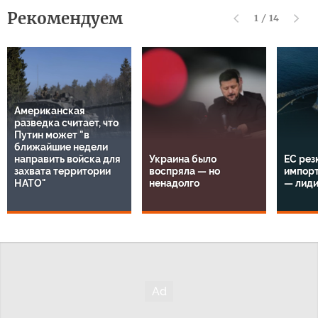
Рекомендуем
1
/
14
Американская
разведка считает, что
Путин может "в
ближайшие недели
направить войска для
Украина было
ЕС рез
захвата территории
воспряла — но
импорт
НАТО"
ненадолго
— лид