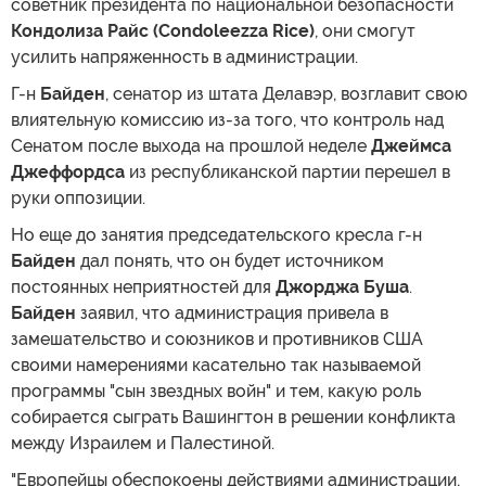
советник президента по национальной безопасности
Кондолиза Райс (Condoleezza Rice)
, они смогут
усилить напряженность в администрации.
Г-н
Байден
, сенатор из штата Делавэр, возглавит свою
влиятельную комиссию из-за того, что контроль над
Сенатом после выхода на прошлой неделе
Джеймса
Джеффордса
из республиканской партии перешел в
руки оппозиции.
Но еще до занятия председательского кресла г-н
Байден
дал понять, что он будет источником
постоянных неприятностей для
Джорджа Буша
.
Байден
заявил, что администрация привела в
замешательство и союзников и противников США
своими намерениями касательно так называемой
программы "сын звездных войн" и тем, какую роль
собирается сыграть Вашингтон в решении конфликта
между Израилем и Палестиной.
"Европейцы обеспокоены действиями администрации,