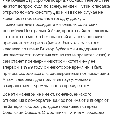
- не больше двух сроков подряд, - однако теперь ответ
на этот вопрос, судя по всему, найден. Путин, опасаясь
открыто ломать конституцию и ни в коем случае не
желая быть поставленным на одну доску с
'пожизненными президентами' бывших советских
республик Центральной Азии, просто найдет человека,
которого он мог бы без опасений для себя посадить в
президентское кресло (может быть, как раз этого
человека по имени Виктор Зубков он и выдернул из
неизвестности, поставив его во главе правительства), а
сам станет премьер-министром (кстати, ему не
впервой, в 1999 году он некоторое время им и был),
причем, скорее всего, с расширенными полномочиями.
А там, выдержав для приличия паузу, можно и
возвращаться в Кремль - снова президентом.
Все эти маневры не имеют, конечно, никакого
отношения к демократии, как ее понимают и внедряют
на Западе - скорее уж, здесь попахивает старым
Советским Союзом. Сторонники Путина утверждают,