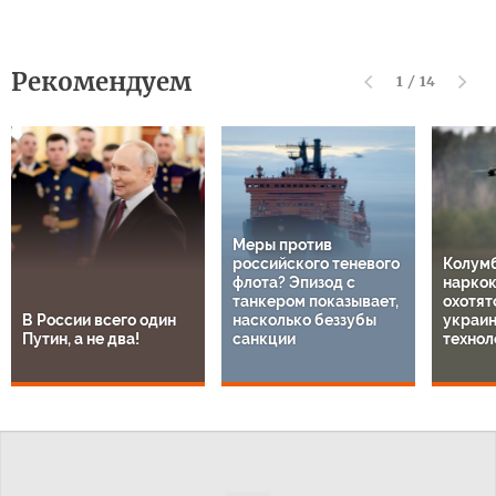
Рекомендуем
1
/
14
Меры против
российского теневого
Колум
флота? Эпизод с
нарко
танкером показывает,
охотят
В России всего один
насколько беззубы
украи
Путин, а не два!
санкции
технол