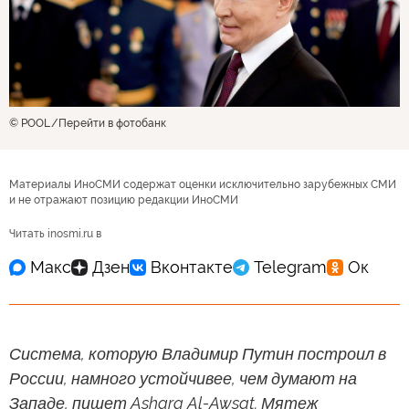
© POOL
Перейти в фотобанк
Материалы ИноСМИ содержат оценки исключительно зарубежных СМИ
и не отражают позицию редакции ИноСМИ
Читать inosmi.ru в
Система, которую Владимир Путин построил в
России, намного устойчивее, чем думают на
Западе, пишет Asharq Al-Awsat. Мятеж