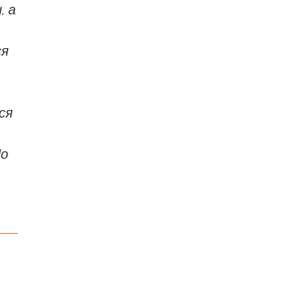
, а
ся
ся
Но