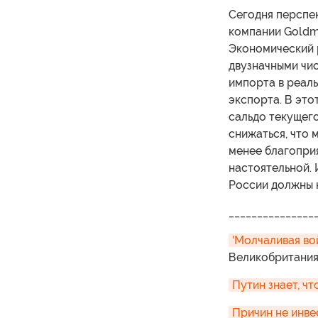
Сегодня перспе
компании Goldm
Экономический 
двузначными чис
импорта в реал
экспорта. В это
сальдо текущего
снижаться, что 
менее благоприя
настоятельной. 
России должны н
_______________
'Молчаливая во
Великобритания
Путин знает, чт
Причин не инве