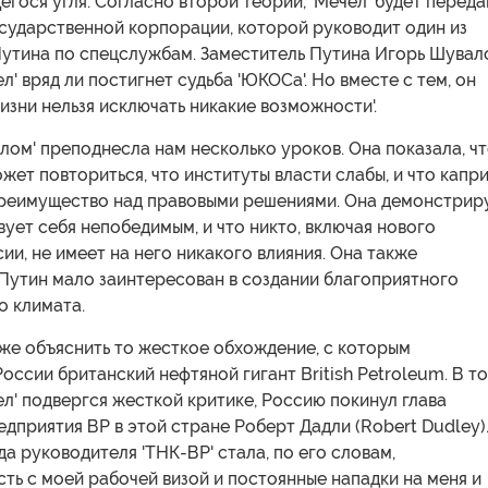
гося угля. Согласно второй теории, 'Мечел' будет переда
осударственной корпорации, которой руководит один из
Путина по спецслужбам. Заместитель Путина Игорь Шувал
ел' вряд ли постигнет судьба 'ЮКОСа'. Но вместе с тем, он
жизни нельзя исключать никакие возможности'.
лом' преподнесла нам несколько уроков. Она показала, ч
жет повториться, что институты власти слабы, и что капр
реимущество над правовыми решениями. Она демонстриру
вует себя непобедимым, и что никто, включая нового
ии, не имеет на него никакого влияния. Она также
 Путин мало заинтересован в создании благоприятного
о климата.
же объяснить то жесткое обхождение, с которым
России британский нефтяной гигант British Petroleum. В т
чел' подвергся жесткой критике, Россию покинул глава
дприятия ВР в этой стране Роберт Дадли (Robert Dudley)
а руководителя 'ТНК-ВР' стала, по его словам,
ть с моей рабочей визой и постоянные нападки на меня и