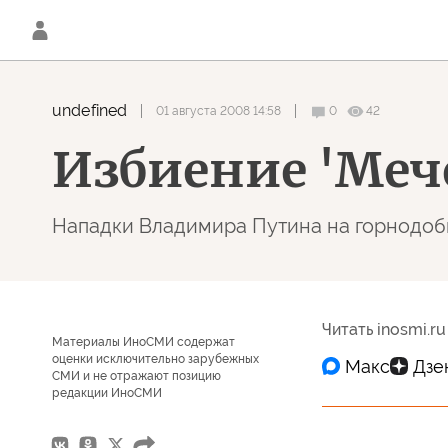
undefined
01 августа 2008 14:58
0
42
Избиение 'Меч
Нападки Владимира Путина на горнодоб
Читать inosmi.ru
Материалы ИноСМИ содержат
оценки исключительно зарубежных
СМИ и не отражают позицию
редакции ИноСМИ