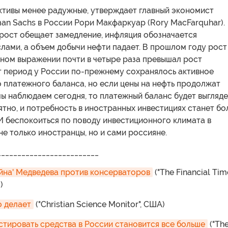
ктивы менее радужные, утверждает главный экономист
an Sachs в России Рори Макфаркуар (Rory MacFarquhar).
рост обещает замедление, инфляция обозначается
лами, а объем добычи нефти падает. В прошлом году рост
ьном выражении почти в четыре раза превышал рост
т период у России по-прежнему сохранялось активное
 платежного баланса, но если цены на нефть продолжат
мы наблюдаем сегодня, то платежный баланс будет выгляде
тно, и потребность в иностранных инвестициях станет бо
И беспокоиться по поводу инвестиционного климата в
е только иностранцы, но и сами россияне.
_________________________
йна' Медведева против консерваторов
("The Financial Time
)
о делает
("Christian Science Monitor", США)
стировать средства в России становится все больше
("Th