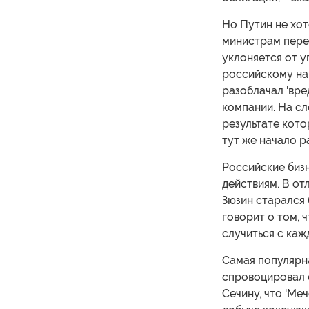
Но Путин не хот
министрам перед
уклоняется от у
российскому нар
разоблачал 'вре
компании. На сл
результате кот
тут же начало р
Российские бизн
действиям. В от
Зюзин старался 
говорит о том, 
случиться с каж
Самая популярна
спровоцировал 
Сечину, что 'М