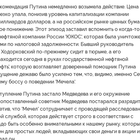
комендация Путина немедленно возымела действие. Цена
резко упала, понизив уровень капитализации компании
миллиардов долларов, а на российском рынке ценных бума
е понижение. Этот эпизод заставил вспомнить о когда-то
нефтяной компании России 'ЮКОС', которая была уничтож
ми по налоговой задолженности. Бывший руководитель
 Ходорковский по-прежнему сидит в тюрьме, а его
аходится сегодня в руках государственной нефтяной
фть', которую возглавляет доверенный помощник Путина
ущение дежавю было усилено тем, что, видимо, именно С
му боссу о поведении 'Мечела'.
ступление Путина застало Медведева и его окружение
копоставленный советник Медведева постарался разрядит
етив, что 'Мечел' сотрудничает с проводящей расследова
 службой, которая действует строго в соответствии с
адо быть особенно внимательными к нашему рынку, которы
н для простых людей, вкладывающих свои деньги в акции и
зал он.