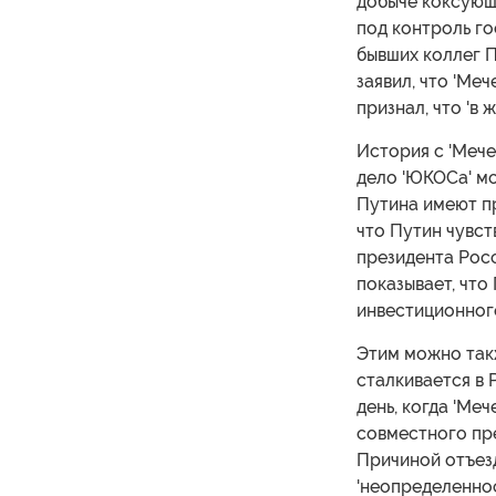
добыче коксующе
под контроль г
бывших коллег 
заявил, что 'Меч
признал, что 'в 
История с 'Мече
дело 'ЮКОСа' мо
Путина имеют п
что Путин чувст
президента Росс
показывает, что
инвестиционног
Этим можно так
сталкивается в 
день, когда 'Ме
совместного пре
Причиной отъезд
'неопределеннос