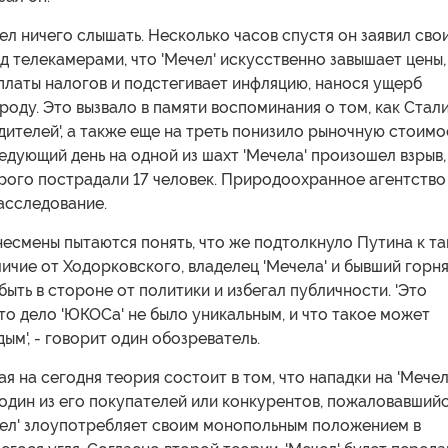
ел ничего слышать. Несколько часов спустя он заявил сво
 телекамерами, что 'Мечел' искусственно завышает цены,
платы налогов и подстегивает инфляцию, нанося ущерб
оду. Это вызвало в памяти воспоминания о том, как Стал
дителей', а также еще на треть понизило рыночную стоимо
едующий день на одной из шахт 'Мечела' произошел взрыв,
орого пострадали 17 человек. Природоохранное агентство
асследование.
есмены пытаются понять, что же подтолкнуло Путина к т
личие от Ходорковского, владелец 'Мечела' и бывший горн
быть в стороне от политики и избегал публичности. 'Это
что дело 'ЮКОСа' не было уникальным, и что такое может
дым', - говорит один обозреватель.
я на сегодня теория состоит в том, что нападки на 'Мечел
один из его покупателей или конкурентов, пожаловавший
ечел' злоупотребляет своим монопольным положением в