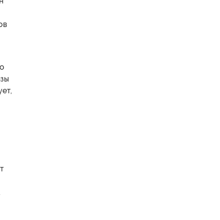
н
ов
то
изы
ет,
от
.