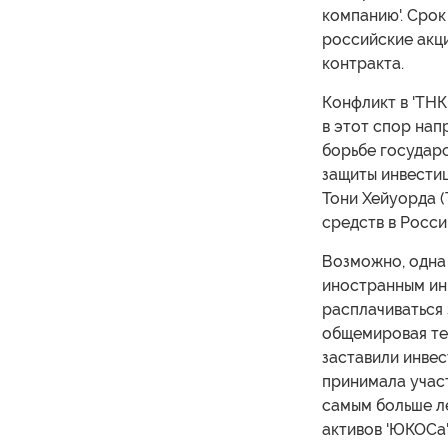
компанию'. Срок
российские акци
контракта.
Конфликт в 'ТН
в этот спор нап
борьбе государс
защиты инвестиц
Тони Хейуорда 
средств в Росси
Возможно, одна 
иностранным инв
расплачиваться 
общемировая те
заставили инвес
принимала участ
самым больше л
активов 'ЮКОСа'