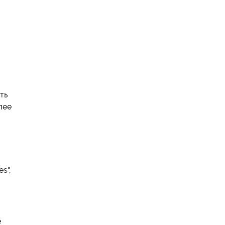
ть
лее
s",
e