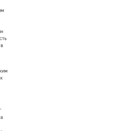
им
ин
сть
 в
аким
як
'
ся