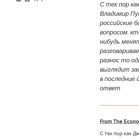
С тех пор ка
Владимир Пу
российские 
вопросом, кт
нибудь меня
разговарива
разнос то од
выглядит за
в последние
ответ
From The Econom
С тех пор как Д