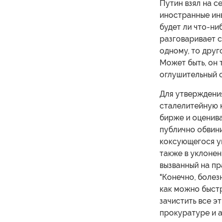
Путин взял на с
иностранные инв
будет ли что-ни
разговаривает с
одному, то друг
Может быть, он 
оглушительный о
Для утверждени
сталелитейную 
бирже и оценива
публично обвини
коксующегося уг
также в уклонен
вызванный на пр
"Конечно, болез
как можно быстр
зачистить все эт
прокуратуре и 