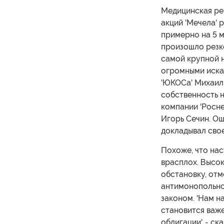
Медицинская ре
акций 'Мечела' 
примерно на 5 
произошло резко
самой крупной 
огромными иска
'ЮКОСа' Михаил
собственность н
компании 'Росне
Игорь Сечин. Ощ
докладывал свое
Похоже, что на
врасплох. Высо
обстановку, отм
антимонопольной
законом. 'Нам н
становится важе
облигации', - ска