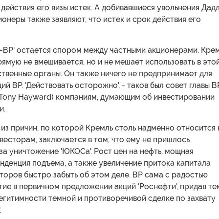
 действия его визы истек. А добивавшиеся увольнения Дад
онеры также заявляют, что истек и срок действия его
К-ВР' остается спором между частными акционерами. Кре
рямую не вмешивается, но и не мешает использовать в это
твенные органы. Он также ничего не предпринимает для
ий ВР. 'Действовать осторожно', - таков был совет главы В
(Tony Hayward) компаниям, думающим об инвестировании
и.
из причин, по которой Кремль столь надменно относится 
есторам, заключается в том, что ему не пришлось
за уничтожение 'ЮКОСа'. Рост цен на нефть, мощная
нденция подъема, а также увеличение притока капитала
торов быстро забыть об этом деле. ВР сама с радостью
ие в первичном предложении акций 'Роснефти', придав те
егитимности темной и противоречивой сделке по захвату
.