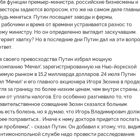
ебя функции премьер-министра, российские бизнесмены и
есторы задаются вопросом, кто же на самом деле главный
будь меняться. Путин посещает заводы и фермы,
 рабочими и время от времени устраивается разнос то
ому министру. Но он определенно выглядит заскучавшим.
теряет хватку? Но в последние дни Путин дал на эти вопр
твет.
я своего превосходства Путин избрал мощную
компанию 'Мечел', зарегистрированную на Нью-йоркской
емую рынком в 15,2 миллиарда долларов. 24 июля Путин
л 'Мечел' и его главного акционера Игоря Зюзина в прод
ля за границу по более низким ценам, чем внутри страны, 
ии от уплаты налогов. Его особенно разгневало то, что
авительственное совещание Зюзин сказался больным.
нь есть болезнь, но я думаю, что Игорь Владимирович дол
ее поправиться... Иначе к нему доктора придется послать
и проблемы", - сказал Путин. Он добавил к этому, что, види
антимонопольной службе надо провести расследование.