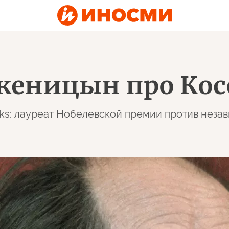
лженицын про Кос
s: лауреат Нобелевской премии против незав