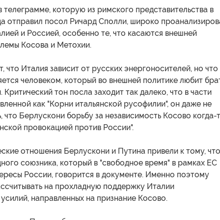
в телеграмме, которую из римского представительства в
да отправил посол Ричард Сполли, широко проанализиро
лией и Россией, особенно те, что касаются внешней
блемы Косова и Метохии.
, что Италия зависит от русских энергоносителей, но что
ется человеком, который во внешней политике любит бра
. Критический тон посла заходит так далеко, что в части
авленной как "Корни итальянской русофилии", он даже не
, что Берлускони борьбу за независимость Косово когда-
нской провокацией против России".
ские отношения Берлускони и Путина привели к тому, чт
ного союзника, который в "свободное время" в рамках ЕС
ересы России, говорится в документе. Именно поэтому
ассчитывать на прохладную поддержку Италии
усилий, направленных на признание Косово.