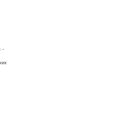
 -
ких