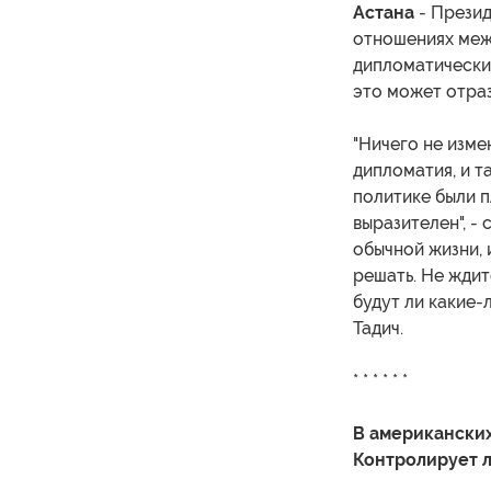
Астана
- Презид
отношениях меж
дипломатических
это может отра
"Ничего не изме
дипломатия, и т
политике были п
выразителен", - 
обычной жизни, 
решать. Не ждит
будут ли какие-
Тадич.
* * * * * *
В американских
Контролирует 