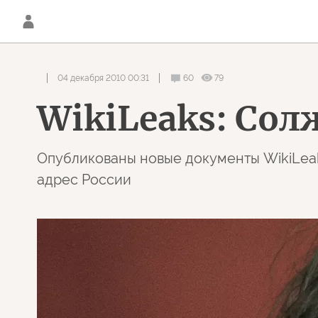
04 декабря 2010 00:31
60
79
WikiLeaks: Со
Опубликованы новые документы WikiLeak
адрес России