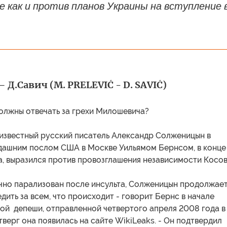
е как и против планов Украины на вступление 
 Д.Савич (M. PRELEVIĆ - D. SAVIĆ)
олжны отвечать за грехи Милошевича?
известный русский писатель Александр Солженицын в
гдашним послом США в Москве Уильямом Бернсом, в конце
, выразился против провозглашения независимости Косов
ично парализован после инсульта, Солженицын продолжае
дить за всем, что происходит - говорит Бернс в начале
ой депеши, отправленной четвертого апреля 2008 года в
тверг она появилась на сайте WikiLeaks. - Он подтвердил