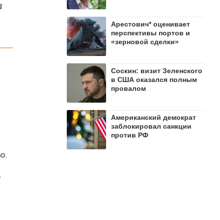
в
Арестович* оценивает
перспективы портов и
«зерновой сделки»
Соскин: визит Зеленского
в США оказался полным
провалом
Американский демократ
заблокировал санкции
против РФ
о.
т