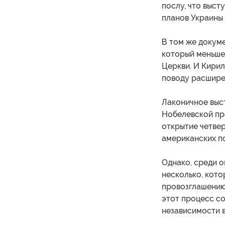
послу, что выст
планов Украины 
В том же докум
который меньше
Церкви. И Кирил
поводу расширен
Лаконичное выс
Нобелевской пре
открытие четве
американских п
Однако, среди о
несколько, кото
провозглашению
этот процесс с
независимости 