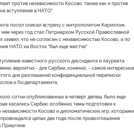
упает против независимости Косово, также как и против
на вступление в НАТО".
енте посол описал встречу с митрополитом Кириллом,
 чем через год стал Патриархом Русской Православной
л заявил, что не согласен с независимостью Косово, а по
ия НАТО на Восток "был еще жестче".
тупление известного русского диссидента и лауреата
мии, вероятно - для Сербии, конечно, - самое интересно
ртого дня разглашений конфиденциальной переписки
ослов и Госдепартамента.
коло сотни опубликованных в четверг депеш, было еще
рые касались Сербии, особенно темы подготовки к
 независимости Косово и дипломатических игр, которыми
опровождался целых два года после провозглашения
в Приштине.