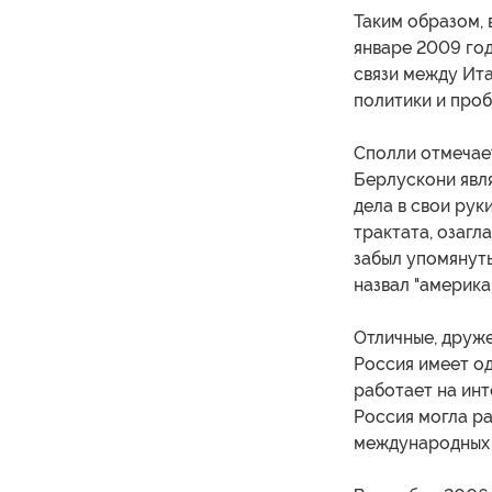
Таким образом, 
январе 2009 го
связи между Ита
политики и про
Сполли отмечает
Берлускони явля
дела в свои руки
трактата, озагл
забыл упомянуть
назвал "америка
Отличные, друже
Россия имеет од
работает на инт
Россия могла р
международных 