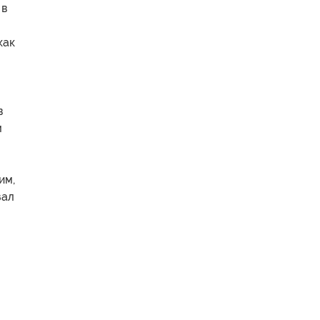
 в
как
в
м
им,
зал