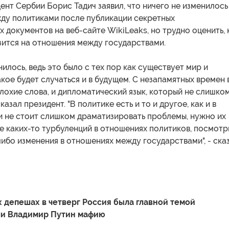
ент Сербии Борис Тадич заявил, что ничего не изменилось
ду политиками после публикации секретных
 документов на веб-сайте WikiLeaks, но трудно оценить, 
зится на отношения между государствами.
нилось, ведь это было с тех пор как существует мир и
акое будет случаться и в будущем. С незапамятных времен 
лохие слова, и дипломатический язык, который не слишко
сказал президент. "В политике есть и то и другое, как и в
и не стоит слишком драматизировать проблемы, нужно их
е каких-то турбуленций в отношениях политиков, посмотр
либо изменения в отношениях между государствами", - ска
 депешах в четверг Россия была главной темой
ли Владимир Путин мафию