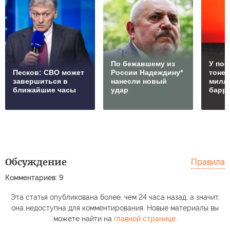
По бежавшему из
У по
Песков: СВО может
России Надеждину*
тонет
завершиться в
нанесли новый
милл
ближайшие часы
удар
барр
Обсуждение
Правила
Комментариев: 9
Эта статья опубликована более, чем 24 часа назад, а значит,
она недоступна для комментирования. Новые материалы вы
можете найти на
главной странице
.