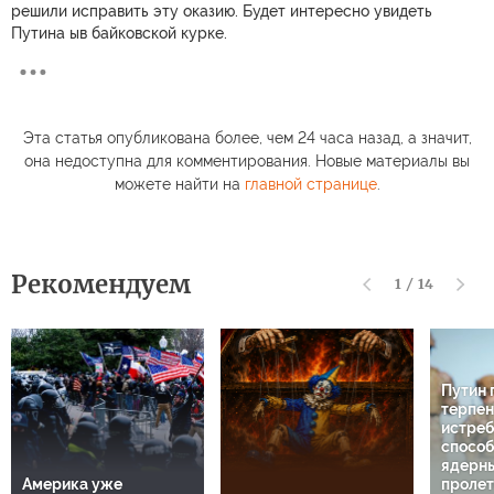
решили исправить эту оказию. Будет интересно увидеть
Путина ыв байковской курке.
Эта статья опубликована более, чем 24 часа назад, а значит,
она недоступна для комментирования. Новые материалы вы
можете найти на
главной странице
.
Рекомендуем
1
/
14
Путин 
терпен
истреб
способ
ядерны
Америка уже
пролет