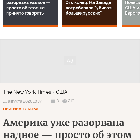
разорвана надвое —
Это конец. На Западе
Польши
просто об этом не
потребовали "убивать
США ме
принято говорить
больше русских"
Европа
The New York Times
США
0
210
10 августа 2026 18:37
ОРИГИНАЛ СТАТЬИ
Америка уже разорвана
надвое — просто об этом