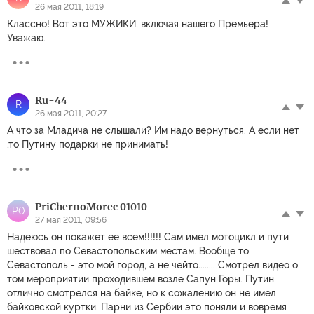
26 мая 2011, 18:19
Классно! Вот это МУЖИКИ, включая нашего Премьера!
Уважаю.
Ru-44
R
26 мая 2011, 20:27
А что за Младича не слышали? Им надо вернуться. А если нет
,то Путину подарки не принимать!
PriChernoMorec 01010
P0
27 мая 2011, 09:56
Надеюсь он покажет ее всем!!!!!! Сам имел мотоцикл и пути
шествовал по Севастопольским местам. Вообще то
Севастополь - это мой город, а не чейто........ Смотрел видео о
том мероприятии проходившем возле Сапун Горы. Путин
отлично смотрелся на байке, но к сожалению он не имел
байковской куртки. Парни из Сербии это поняли и вовремя