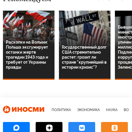
Бывший
минис
иностр
Раскопки на Волыни:
уличен
Польша эксгумирует
Государственный долг
миллио
останки жертв
США стремительно
Подли
трагедии 1943 года и
растет: грозит ли
корруп
требует от Украины
стране "крупнейший в
процв
правды
истории кризис"?
Зелен
ПОЛИТИКА
ЭКОНОМИКА
НАУКА
ВОЕ