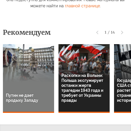
можете найти на
главной странице
.
Рекомендуем
1
/
14
Раскопки на Волыни:
Польша эксгумирует
Госуда
останки жертв
США с
трагедии 1943 года и
растет:
Путин не дает
требует от Украины
стране
продыху Западу
правды
истори