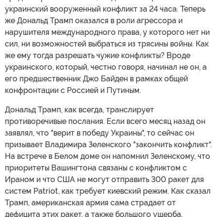
украинский вооруженный конфликт за 24 часа. Теперь
же Дональд Трамп оказался в роли агрессора и
нарушителя международного права, у которого нет ни
сил, ни возможностей выбраться из трясины войны. Как
же ему тогда разрешать чужие конфликты? Вроде
украинского, который, честно говоря, начинал не он, а
его предшественник Джо Байден в рамках общей
конфронтации с Россией и Путиным.
Дональд Трамп, как всегда, транслирует
противоречивые послания. Если всего месяц назад он
заявлял, что "верит в победу Украины", то сейчас он
призывает Владимира Зеленского "закончить конфликт".
На встрече в Белом доме он напомнил Зеленскому, что
приоритеты Вашингтона связаны с конфликтом с
Ираном и что США не могут отправить 300 ракет для
систем Patriot, как требует киевский режим. Как сказал
Трамп, американская армия сама страдает от
дефицита этих ракет, а также большого ущерба,