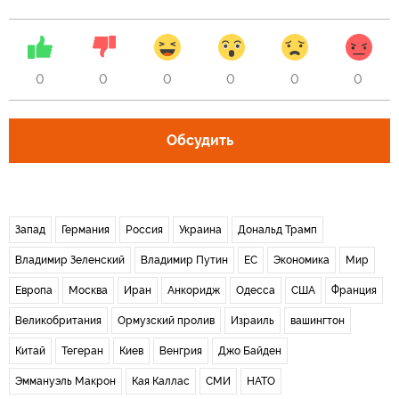
0
0
0
0
0
0
Обсудить
Запад
Германия
Россия
Украина
Дональд Трамп
Владимир Зеленский
Владимир Путин
ЕС
Экономика
Мир
Европа
Москва
Иран
Анкоридж
Одесса
США
Франция
Великобритания
Ормузский пролив
Израиль
вашингтон
Китай
Тегеран
Киев
Венгрия
Джо Байден
Эммануэль Макрон
Кая Каллас
СМИ
НАТО