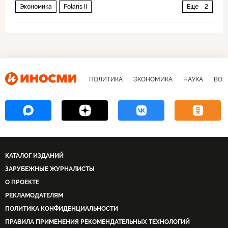
Экономика
Polaris II
Еще
2
Nickel Mining Company (TNMC)
Норильский никель
ПОЛИТИКА
ЭКОНОМИКА
НАУКА
ВОЕ
КАТАЛОГ ИЗДАНИЙ
ЗАРУБЕЖНЫЕ ЖУРНАЛИСТЫ
О ПРОЕКТЕ
РЕКЛАМОДАТЕЛЯМ
ПОЛИТИКА КОНФИДЕНЦИАЛЬНОСТИ
ПРАВИЛА ПРИМЕНЕНИЯ РЕКОМЕНДАТЕЛЬНЫХ ТЕХНОЛОГИЙ