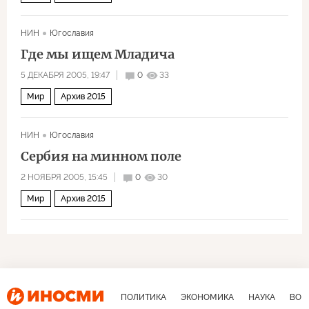
НИН
Югославия
Где мы ищем Младича
5 ДЕКАБРЯ 2005, 19:47
0
33
Мир
Архив 2015
НИН
Югославия
Сербия на минном поле
2 НОЯБРЯ 2005, 15:45
0
30
Мир
Архив 2015
ПОЛИТИКА
ЭКОНОМИКА
НАУКА
ВОЕ