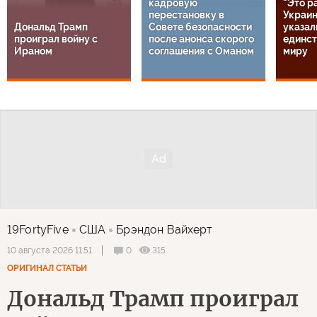
кадровую
"Это р
перестановку в
Украин
Дональд Трамп
Совете безопасности
указал
проиграл войну с
после анонса скорого
единст
Ираном
соглашения с Оманом
миру
19FortyFive
США
Брэндон Вайхерт
0
315
10 августа 2026 11:51
ОРИГИНАЛ СТАТЬИ
Дональд Трамп проиграл