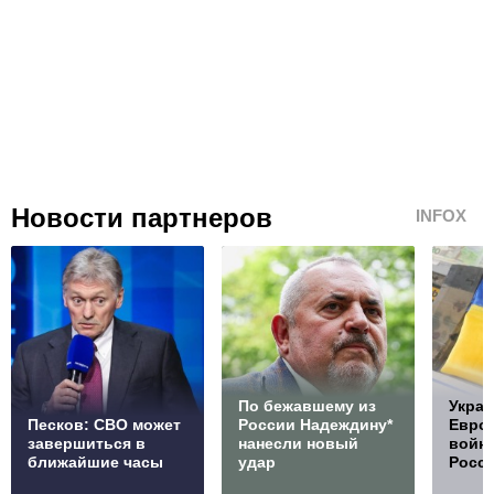
Новости партнеров
INFOX
По бежавшему из
Украи
Песков: СВО может
России Надеждину*
Европ
завершиться в
нанесли новый
войну
ближайшие часы
удар
Росс