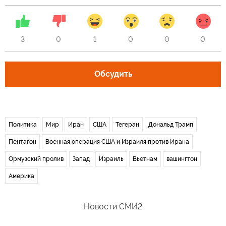
3
0
1
0
0
0
Обсудить
Политика
Мир
Иран
США
Тегеран
Дональд Трамп
Пентагон
Военная операция США и Израиля против Ирана
Ормузский пролив
Запад
Израиль
Вьетнам
вашингтон
Америка
Новости СМИ2