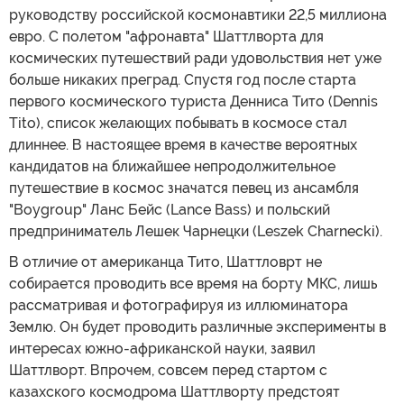
руководству российской космонавтики 22,5 миллиона
евро. С полетом "афронавта" Шаттлворта для
космических путешествий ради удовольствия нет уже
больше никаких преград. Спустя год после старта
первого космического туриста Денниса Тито (Dennis
Tito), список желающих побывать в космосе стал
длиннее. В настоящее время в качестве вероятных
кандидатов на ближайшее непродолжительное
путешествие в космос значатся певец из ансамбля
"Boygroup" Ланс Бейс (Lance Bass) и польский
предприниматель Лешек Чарнецки (Leszek Charnecki).
В отличие от американца Тито, Шаттловрт не
собирается проводить все время на борту МКС, лишь
рассматривая и фотографируя из иллюминатора
Землю. Он будет проводить различные эксперименты в
интересах южно-африканской науки, заявил
Шаттлворт. Впрочем, совсем перед стартом с
казахского космодрома Шаттлворту предстоят