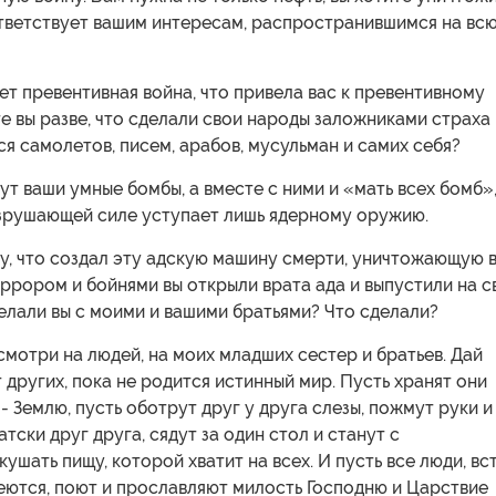
ответствует вашим интересам, распространившимся на вс
ет превентивная война, что привела вас к превентивному
те вы разве, что сделали свои народы заложниками страха 
ся самолетов, писем, арабов, мусульман и самих себя?
ут ваши умные бомбы, а вместе с ними и «мать всех бомб»
азрушающей силе уступает лишь ядерному оружию.
у, что создал эту адскую машину смерти, уничтожающую 
ррором и бойнями вы открыли врата ада и выпустили на с
елали вы с моими и вашими братьями? Что сделали?
смотри на людей, на моих младших сестер и братьев. Дай
 других, пока не родится истинный мир. Пусть хранят они
- Землю, пусть оботрут друг у друга слезы, пожмут руки и
тски друг друга, сядут за один стол и станут с
ушать пищу, которой хватит на всех. И пусть все люди, вс
еются, поют и прославляют милость Господню и Царствие