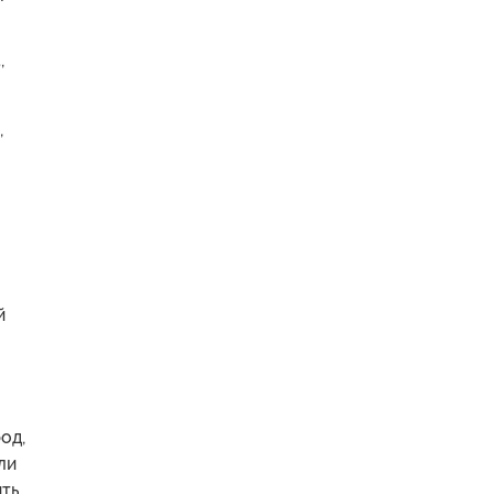
,
,
й
од,
ли
ить