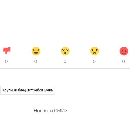
0
0
0
0
0
Крупный блеф ястребов Буша
Новости СМИ2