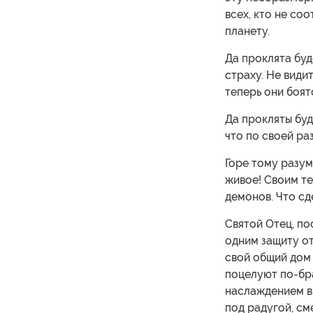
всех, кто не со
планету.
Да проклята буд
страху. Не види
теперь они боят
Да прокляты буд
что по своей р
Горе тому разум
живое! Своим те
демонов. Что сд
Святой Отец, по
одним защиту от
свой общий дом 
поцелуют по-бра
наслаждением вк
под радугой, см