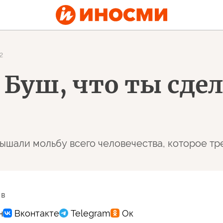
2
 Буш, что ты сде
лышали мольбу всего человечества, которое т
 в