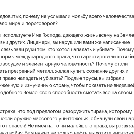
 ядовитых, почему не услышали мольбу всего человечества
ало мира и переговоров?
ы используете Имя Господа, дающего жизнь всему на Земле
зни других. Лицемеры, вы нарушили вами же написанные
 связывали руки тем, кто хотел нападать и убивать. Почему
 нормы международного права, что гарантировали хотя бы
авосудие и элементарную человечность? Почему стали
ть презренный металл, желая купить сознание других и
 право нападать и убивать? Подлые трусы, вы избрали
женную и измученную страну, чтобы показать не видевше
одобного Земле, свою способность сметать все на своем
страха, что под предлогом разоружить тирана, которому
несли оружие массового уничтожения, обманули свой нар
 тот опасен! Не имея на то ни малейшего права, вы развяза
ую войну. Вам нужна не только нефть, вы хотите уничтож