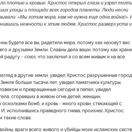
ло плотью и кровью. Христос открыл глаза и узрел толп
ших улицы и площади всех городов планеты. Люди несли
зывали: «Мы хотим мира, нам не нужна еще одна война!». 
лнившись нежности к этим людям, Христос разверз уста и
ны будете все вы, радетели мира, потому как назовут вас
го и друзьями Земли. Славны дела ваши, потому как хран
й радугу - союз, что заключил я со всем живым и на все
взгляд в другие земли, увидел Христос разрушенные город
Земле больше тысячи лет, увидел памятники культуры,
овеком и превращенные сегодня в пепел, увидел
ела, сгоревших в живом огне детей, женщин,
осколками бомб, и кровь - много крови, стекающей с
 И, исполнившись праведного гнева, произнес Христос
 такие слова:
а войны, враги всего живого и убийцы моих исламских сесте