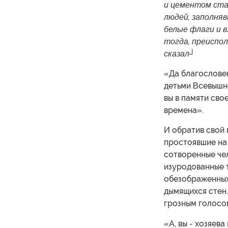
и цементом ста
людей, заполняв
белые флаги и в
тогда, преиспо
сказал┘
«Да благословен
детьми Всевышне
вы в памяти свое
времена».
И обратив свой 
простоявшие на 
сотворенные чел
изуродованные т
обезображенных 
дымящихся стен.
грозным голосом
«А, вы - хозяев