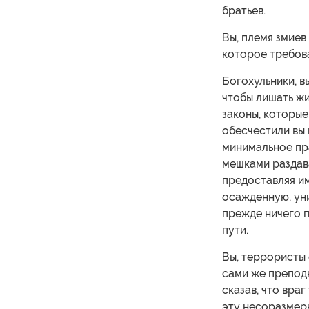
братьев.
Вы, племя змиев
которое требов
Богохульники, в
чтобы лишать жи
законы, которые
обесчестили вы
минимальное пр
мешками раздава
предоставляя им
осажденную, уни
прежде ничего п
пути.
Вы, террористы 
сами же препод
сказав, что враг
эту несоразмерн