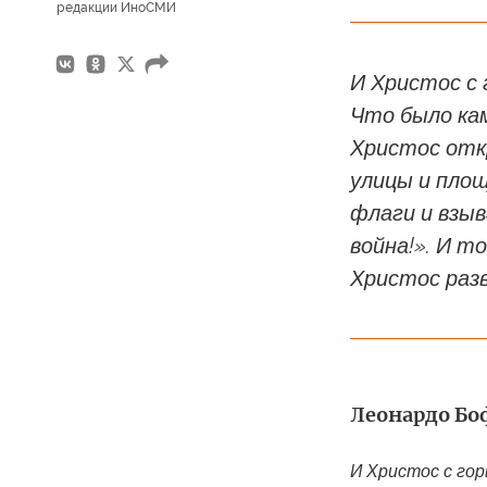
редакции ИноСМИ
И Христос с 
Что было ка
Христос отк
улицы и площ
флаги и взыв
война!». И т
Христос разв
Леонардо Боф
И Христос с гор