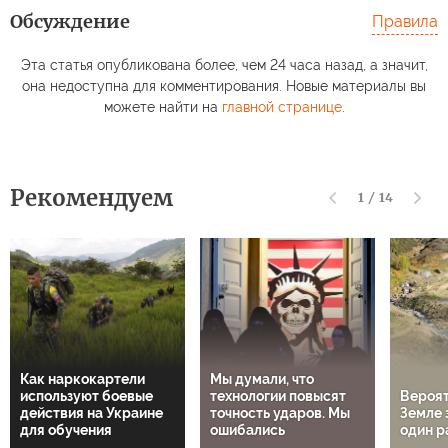
Обсуждение
Правила
Эта статья опубликована более, чем 24 часа назад, а значит,
она недоступна для комментирования. Новые материалы вы
можете найти на
главной странице
.
Рекомендуем
1
/
14
Как наркокартели
Мы думали, что
используют боевые
технологии повысят
Вероят
действия на Украине
точность ударов. Мы
Земле 
для обучения
ошибались
один р