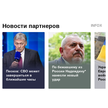
Новости партнеров
INFOX
По бежавшему из
Украи
Песков: СВО может
России Надеждину*
Европ
завершиться в
нанесли новый
войну
ближайшие часы
удар
Росс