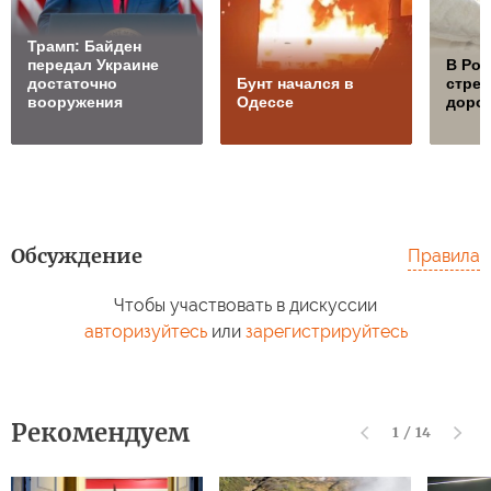
Трамп: Байден
передал Украине
В Ро
достаточно
Бунт начался в
стре
вооружения
Одессе
дорож
Обсуждение
Правила
Чтобы участвовать в дискуссии
авторизуйтесь
или
зарегистрируйтесь
Рекомендуем
1
/
14