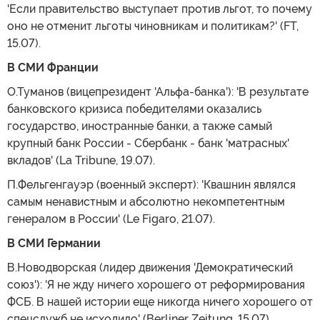
'Если правительство выступает против льгот, то почему
оно не отменит льготы чиновникам и политикам?' (FT,
15.07).
В СМИ Франции
О.Туманов (вицепрезидент 'Альфа-банка'): 'В результате
банковского кризиса победителями оказались
государство, иностранные банки, а также самый
крупный банк России - Сбербанк - банк 'матрасных'
вкладов' (La Tribune, 19.07).
П.Фельгенгауэр (военный эксперт): 'Квашнин являлся
самым ненавистным и абсолютно некомпетентным
генералом в России' (Le Figaro, 21.07).
В СМИ Германии
В.Новодворская (лидер движения 'Демократический
союз'): 'Я не жду ничего хорошего от реформирования
ФСБ. В нашей истории еще никогда ничего хорошего от
спецслужб не исходило' (Berliner Zeitung, 15.07).