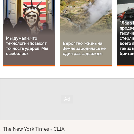
"Лада 
продае
тысячи
Мы думали, что
стерли
технологии повысят
Вероятно, жизнь на
всего 
точность ударов. Мы
Земле зародилась не
таких 
ошибались
один раз, а дважды
британ
The New York Times
США