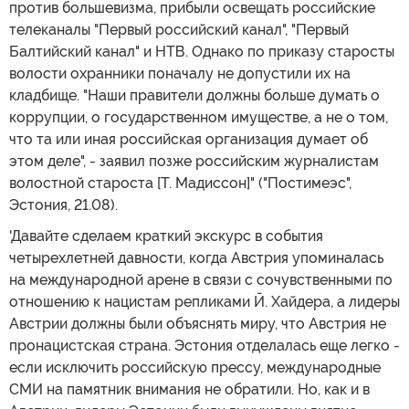
против большевизма, прибыли освещать российские
телеканалы "Первый российский канал", "Первый
Балтийский канал" и НТВ. Однако по приказу старосты
волости охранники поначалу не допустили их на
кладбище. "Наши правители должны больше думать о
коррупции, о государственном имуществе, а не о том,
что та или иная российская организация думает об
этом деле", - заявил позже российским журналистам
волостной староста [Т. Мадиссон]" ("Постимеэс",
Эстония, 21.08).
'Давайте сделаем краткий экскурс в события
четырехлетней давности, когда Австрия упоминалась
на международной арене в связи с сочувственными по
отношению к нацистам репликами Й. Хайдера, а лидеры
Австрии должны были объяснять миру, что Австрия не
пронацистская страна. Эстония отделалась еще легко -
если исключить российскую прессу, международные
СМИ на памятник внимания не обратили. Но, как и в