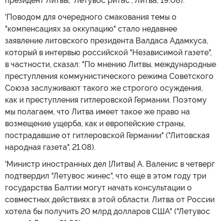
президент Литвы, "Летувос ритас", Литва, 19.08).
'Поводом для очередного смакования темы о
"компенсациях за оккупацию" стало недавнее
заявление литовского президента Валдаса Адамкуса,
который в интервью российской "Независимой газете",
в частности, сказал: "По мнению Литвы, международные
преступления коммунистического режима Советского
Союза заслуживают такого же строгого осуждения,
как и преступления гитлеровской Германии. Поэтому
мы полагаем, что Литва имеет такое же право на
возмещение ущерба, как и европейские страны,
пострадавшие от гитлеровской Германии" ("Литовская
народная газета", 21.08).
'Министр иностранных дел [Литвы] А. Валенис в четверг
подтвердил "Летувос жинес", что еще в этом году три
государства Балтии могут начать консультации о
совместных действиях в этой области. Литва от России
хотела бы получить 20 млрд долларов США" ("Летувос