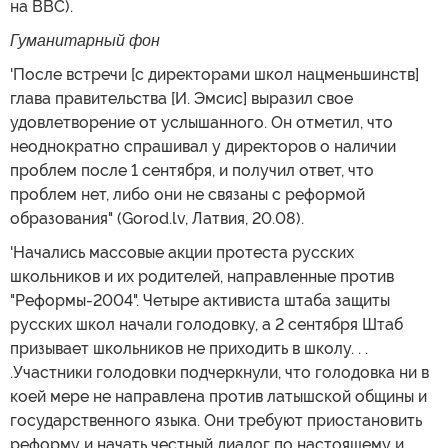
на BBC).
Гуманитарный фон
'После встречи [с директорами школ нацменьшинств]
глава правительства [И. Эмсис] выразил свое
удовлетворение от услышанного. Он отметил, что
неоднократно спрашивал у директоров о наличии
проблем после 1 сентября, и получил ответ, что
проблем нет, либо они не связаны с реформой
образования" (Gorod.lv, Латвия, 20.08).
'Начались массовые акции протеста русских
школьников и их родителей, направленные против
"Реформы-2004". Четыре активиста штаба защиты
русских школ начали голодовку, а 2 сентября Штаб
призывает школьников не приходить в школу. . .
.Участники голодовки подчеркнули, что голодовка ни в
коей мере не направлена против латышской общины и
государственного языка. Они требуют приостановить
реформу и начать честный диалог по настоящему и