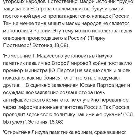
угорских народов. Естественно, малой Эстонии трудно
защищать в ЕС права соплеменников, будучи самой
постоянной целью пропагандистских нападок России.
Тем не менее тема защиты малых народов не является
монополией России. Эту тему можно использовать для
описания происходящего в России" ("Пярну
Постимеэс", Эстония, 18.08).
'Намерение Т. Мадиссона установить в Лихула
памятник павшим во Второй мировой войне поставило
премьер-министра [Ю. Партса] на задние лапы и вновь
показало, как мы боимся того, что о нас подумают
другие. . . В сцепке с заявлением Юхана Партса идет и
осуждающее заявление созданного за ночь
антифашистского комитета, не случайно переданное
через информационные агентства России. Так Россия
проводит здесь свою политику нашими же руками" ("СЛ
Ыхтулехт", Эстония, 18.08)
'Открытие в Лихула памятника воинам, сражавшимся