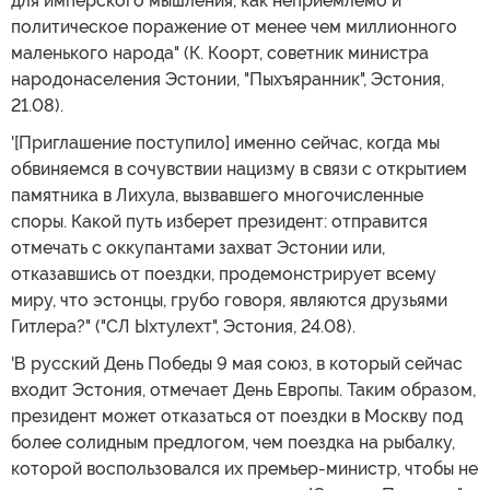
для имперского мышления, как неприемлемо и
политическое поражение от менее чем миллионного
маленького народа" (К. Коорт, советник министра
народонаселения Эстонии, "Пыхъяранник", Эстония,
21.08).
'[Приглашение поступило] именно сейчас, когда мы
обвиняемся в сочувствии нацизму в связи с открытием
памятника в Лихула, вызвавшего многочисленные
споры. Какой путь изберет президент: отправится
отмечать с оккупантами захват Эстонии или,
отказавшись от поездки, продемонстрирует всему
миру, что эстонцы, грубо говоря, являются друзьями
Гитлера?" ("СЛ Ыхтулехт", Эстония, 24.08).
'В русский День Победы 9 мая союз, в который сейчас
входит Эстония, отмечает День Европы. Таким образом,
президент может отказаться от поездки в Москву под
более солидным предлогом, чем поездка на рыбалку,
которой воспользовался их премьер-министр, чтобы не