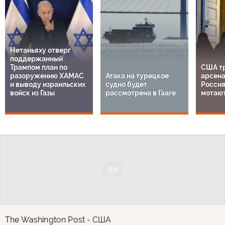
Нетаньяху отверг
поддержанный
Трампом план по
США т
разоружению ХАМАС
Атака на турецкое
арсена
и выводу израильских
судно будет
Россия
войск из Газы
рассмотрена в Гааге
мотают
The Washington Post
США