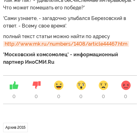
'Как же так? - удивлялись бесчисленные интервьюеры. -
Что может помешать его победе?'
'Сами узнаете, - загадочно улыбался Березовский в
ответ. - Всему свое время'.
полный текст статьи можно найти по адресу
http://www.mk.ru/numbers/1408/article44467.htm
'Московский комсомолец' - информационный
партнер ИноСМИ.Ru
0
0
0
0
0
0
Архив 2015