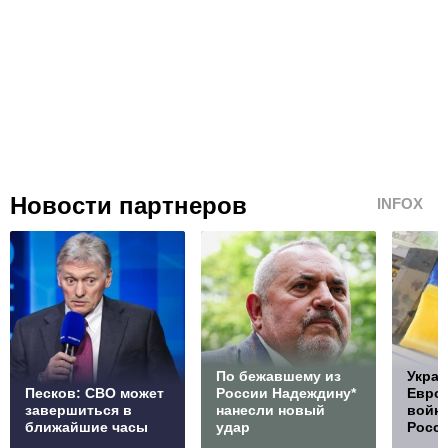
Новости партнеров
INFOX
По бежавшему из
Украи
Песков: СВО может
России Надеждину*
Европ
завершиться в
нанесли новый
войну
ближайшие часы
удар
Росс