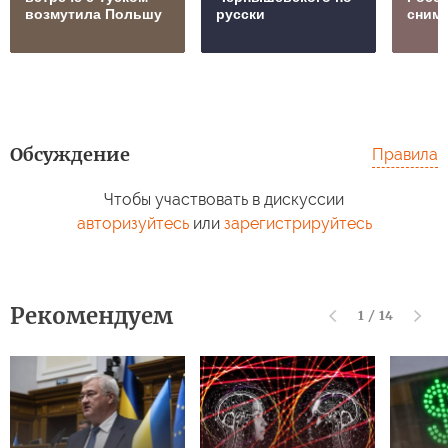
возмутила Польшу
русски
сним
Обсуждение
Правила
Чтобы участвовать в дискуссии
авторизуйтесь
или
зарегистрируйтесь
Рекомендуем
1
/
14