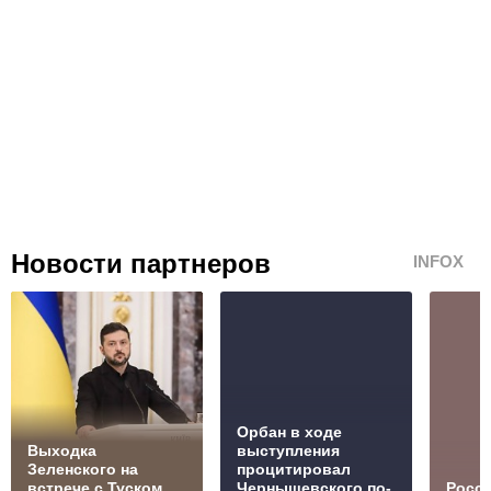
Новости партнеров
INFOX
Орбан в ходе
Выходка
выступления
Зеленского на
процитировал
встрече с Туском
Чернышевского по-
Росс