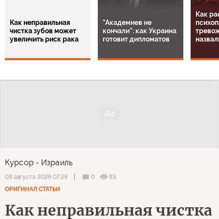
Как ра
Как неправильная
"Академиев не
психоп
чистка зубов может
кончали": как Украина
тревож
увеличить риск рака
готовит дипломатов
назвал
Курсор
Израиль
0
83
09 августа 2026 07:29
ОРИГИНАЛ СТАТЬИ
Как неправильная чистка