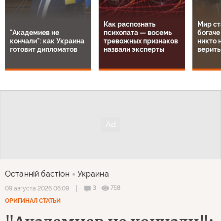
Как распознать
Мир ст
"Академиев не
психопата — восемь
богаче
кончали": как Украина
тревожных признаков
никто н
готовит дипломатов
назвали эксперты
верить
Останнiй бастiон
Украина
3
758
09 августа 2026 06:09
ОРИГИНАЛ СТАТЬИ