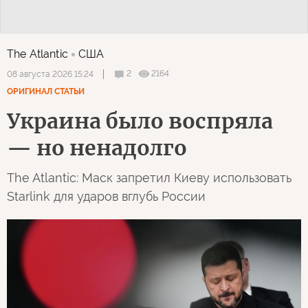
The Atlantic
США
2
2164
08 августа 2026 15:24
ОРИГИНАЛ СТАТЬИ
Украина было воспряла
— но ненадолго
The Atlantic: Маск запретил Киеву использовать
Starlink для ударов вглубь России