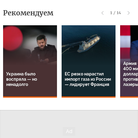
Рекомендуем
1
/
14
Армия
400 м
Украина было
ЕС резко нарастил
доллар
воспряла — но
импорт газа из России
проти
ненадолго
— лидирует Франция
лазер