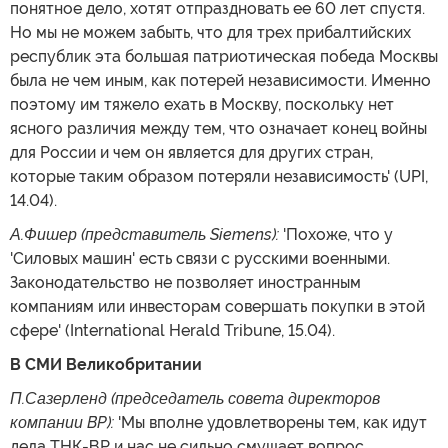
понятное дело, хотят отпраздновать ее 60 лет спустя.
Но мы не можем забыть, что для трех прибалтийских
республик эта большая патриотическая победа Москвы
была не чем иным, как потерей независимости. Именно
поэтому им тяжело ехать в Москву, поскольку нет
ясного различия между тем, что означает конец войны
для России и чем он является для других стран,
которые таким образом потеряли независимость' (UPI,
14.04).
А.Фишер (представитель Siemens):
'Похоже, что у
'Силовых машин' есть связи с русскими военными.
Законодательство не позволяет иностранным
компаниям или инвесторам совершать покупки в этой
сфере' (International Herald Tribune, 15.04).
В СМИ Великобритании
П.Сазерленд (председатель совета директоров
компании BP):
'Мы вполне удовлетворены тем, как идут
дела ТНК-ВР и нас не сильно смущает вопрос,