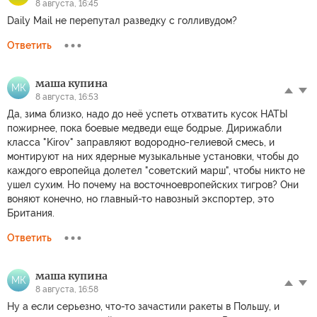
8 августа, 16:45
Daily Mail не перепутал разведку с голливудом?
Ответить
маша купина
МК
8 августа, 16:53
Да, зима близко, надо до неё успеть отхватить кусок НАТЫ
пожирнее, пока боевые медведи еще бодрые. Дирижабли
класса "Kirov" заправляют водородно-гелиевой смесь, и
монтируют на них ядерные музыкальные установки, чтобы до
каждого европейца долетел "советский марш", чтобы никто не
ушел сухим. Но почему на восточноевропейских тигров? Они
воняют конечно, но главный-то навозный экспортер, это
Британия.
Ответить
маша купина
МК
8 августа, 16:58
Ну а если серьезно, что-то зачастили ракеты в Польшу, и