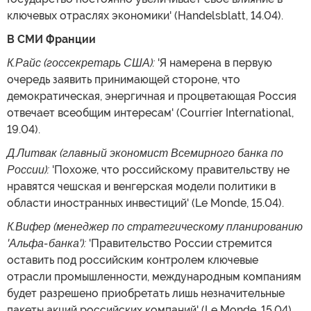
ключевых отраслях экономики' (Handelsblatt, 14.04).
В СМИ Франции
К.Райс (госсекретарь США):
'Я намерена в первую
очередь заявить принимающей стороне, что
демократическая, энергичная и процветающая Россия
отвечает всеобщим интересам' (Courrier International,
19.04).
Д.Литвак (главный экономист Всемирного банка по
России):
'Похоже, что российскому правительству не
нравятся чешская и венгерская модели политики в
области иностранных инвестиций' (Le Monde, 15.04).
К.Вифер (менеджер по стратегическому планированию
'Альфа-банка'):
'Правительство России стремится
оставить под российским контролем ключевые
отрасли промышленности, международным компаниям
будет разрешено приобретать лишь незначительные
пакеты акций российских компаний' (Le Monde, 15.04).