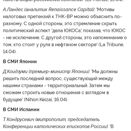
А.Ландес (аналитик Renaissance Capital):
'Мотивы
налоговых претензий к ТНК-BP можно объяснить по-
разному. С одной стороны, это стремление скрыть
политический аспект 'дела ЮКОСа', показав, что ЮКОС
- не исключение. С другой стороны, это напоминание о
том, кто стоит у руля в нефтяном секторе' (La Tribune,
14.04).
В СМИ Японии
Д.Коидзуми (премьер-министр Японии):
'Мы должны
решить последний вопрос, существующий между
нашими странами - территориальный. Затем мы
сможем строить новые отношения с взглядом в
будущее' (Nihon Keizai, 16.04).
В СМИ Испании
Т.Кондрусевич (митрополит, председатель
Конференции католических епископов России):
'В