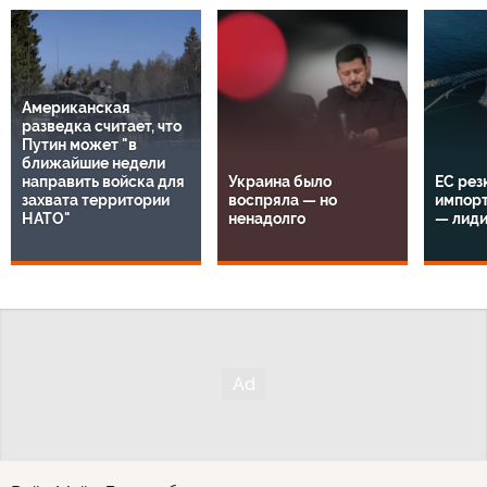
Американская
разведка считает, что
Путин может "в
ближайшие недели
направить войска для
Украина было
ЕС рез
захвата территории
воспряла — но
импорт
НАТО"
ненадолго
— лид