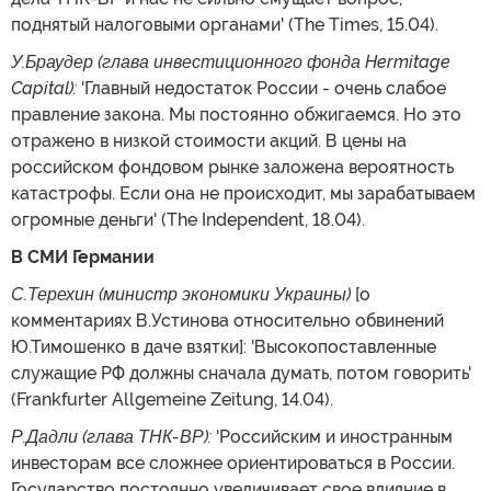
поднятый налоговыми органами' (The Times, 15.04).
У.Браудер (глава инвестиционного фонда Hermitage
Capital):
'Главный недостаток России - очень слабое
правление закона. Мы постоянно обжигаемся. Но это
отражено в низкой стоимости акций. В цены на
российском фондовом рынке заложена вероятность
катастрофы. Если она не происходит, мы зарабатываем
огромные деньги' (The Independent, 18.04).
В СМИ Германии
С.Терехин (министр экономики Украины)
[о
комментариях В.Устинова относительно обвинений
Ю.Тимошенко в даче взятки]: 'Высокопоставленные
служащие РФ должны сначала думать, потом говорить'
(Frankfurter Allgemeine Zeitung, 14.04).
Р.Дадли (глава ТНК-ВР):
'Российским и иностранным
инвесторам все сложнее ориентироваться в России.
Государство постоянно увеличивает свое влияние в