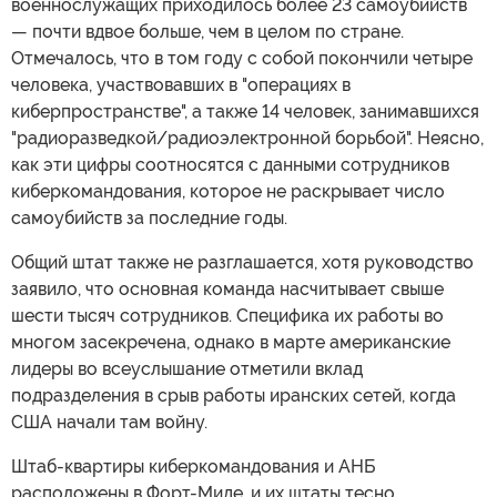
военнослужащих приходилось более 23 самоубийств
— почти вдвое больше, чем в целом по стране.
Отмечалось, что в том году с собой покончили четыре
человека, участвовавших в "операциях в
киберпространстве", а также 14 человек, занимавшихся
"радиоразведкой/радиоэлектронной борьбой". Неясно,
как эти цифры соотносятся с данными сотрудников
киберкомандования, которое не раскрывает число
самоубийств за последние годы.
Общий штат также не разглашается, хотя руководство
заявило, что основная команда насчитывает свыше
шести тысяч сотрудников. Специфика их работы во
многом засекречена, однако в марте американские
лидеры во всеуслышание отметили вклад
подразделения в срыв работы иранских сетей, когда
США начали там войну.
Штаб-квартиры киберкомандования и АНБ
расположены в Форт-Миде, и их штаты тесно