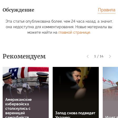
Обсуждение
Правила
Эта статья опубликована более, чем 24 часа назад, а значит,
она недоступна для комментирования. Новые материалы вы
можете найти на
главной странице
.
Рекомендуем
1
/
14
Американские
кибервойска
столкнулись с
вереницей
Запад снова подведет
самоубийств
Украину
Ищет л