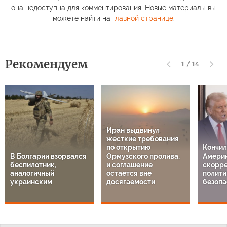
она недоступна для комментирования. Новые материалы вы
можете найти на
главной странице
.
Рекомендуем
1
/
14
Иран выдвинул
жесткие требования
по открытию
Кончил
В Болгарии взорвался
Ормузского пролива,
Америк
беспилотник,
и соглашение
скорре
аналогичный
остается вне
полити
украинским
досягаемости
безопа