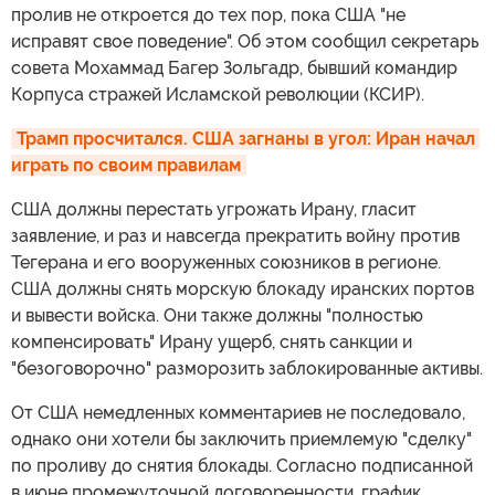
пролив не откроется до тех пор, пока США "не
исправят свое поведение". Об этом сообщил секретарь
совета Мохаммад Багер Зольгадр, бывший командир
Корпуса стражей Исламской революции (КСИР).
Трамп просчитался. США загнаны в угол: Иран начал 
играть по своим правилам
США должны перестать угрожать Ирану, гласит
заявление, и раз и навсегда прекратить войну против
Тегерана и его вооруженных союзников в регионе.
США должны снять морскую блокаду иранских портов
и вывести войска. Они также должны "полностью
компенсировать" Ирану ущерб, снять санкции и
"безоговорочно" разморозить заблокированные активы.
От США немедленных комментариев не последовало,
однако они хотели бы заключить приемлемую "сделку"
по проливу до снятия блокады. Согласно подписанной
в июне промежуточной договоренности, график