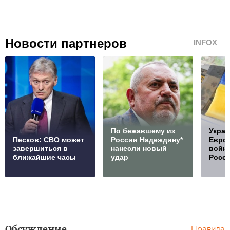
Новости партнеров
INFOX
По бежавшему из
Украи
Песков: СВО может
России Надеждину*
Европ
завершиться в
нанесли новый
войну
ближайшие часы
удар
Росс
Обсуждение
Правила