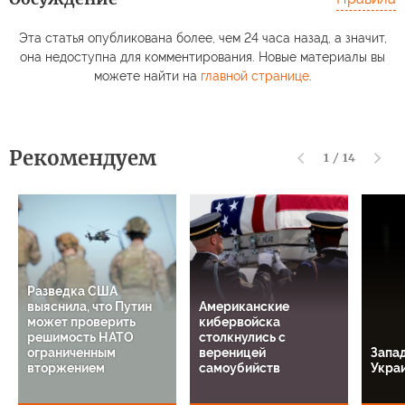
Эта статья опубликована более, чем 24 часа назад, а значит,
она недоступна для комментирования. Новые материалы вы
можете найти на
главной странице
.
Рекомендуем
1
/
14
Разведка США
выяснила, что Путин
Американские
может проверить
кибервойска
решимость НАТО
столкнулись с
ограниченным
вереницей
Запад
вторжением
самоубийств
Укра