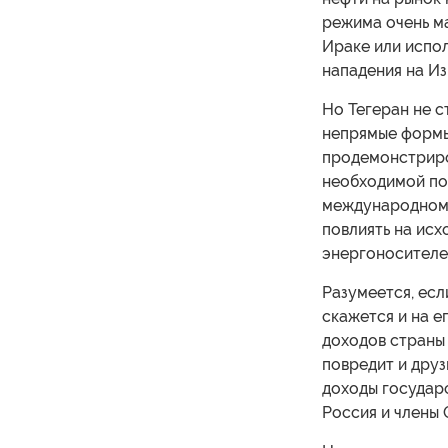
режима очень ма
Ираке или испол
нападения на Из
Но Тегеран не с
непрямые формы
продемонстриров
необходимой по
международном с
повлиять на исх
энергоносителе
Разумеется, есл
скажется и на е
доходов страны 
повредит и друз
доходы государс
Россия и члены 