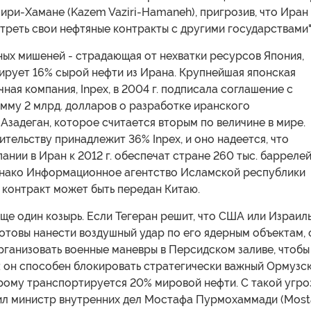
ири-Хамане (Kazem Vaziri-Hamaneh), пригрозив, что Иран
реть свои нефтяные контракты с другими государствами"
ных мишеней - страдающая от нехватки ресурсов Япония,
ирует 16% сырой нефти из Ирана. Крупнейшая японская
ная компания, Inpex, в 2004 г. подписала соглашение с
мму 2 млрд. долларов о разработке иранского
задеган, которое считается вторым по величине в мире.
тельству принадлежит 36% Inpex, и оно надеется, что
ании в Иран к 2012 г. обеспечат стране 260 тыс. барреле
Однако Информационное агентство Исламской республики
о контракт может быть передан Китаю.
еще один козырь. Если Тегеран решит, что США или Израил
отовы нанести воздушный удар по его ядерным объектам, 
рганизовать военные маневры в Персидском заливе, чтобы
: он способен блокировать стратегически важный Ормузс
орому транспортируется 20% мировой нефти. С такой угро
ил министр внутренних дел Мостафа Пурмохаммади (Most