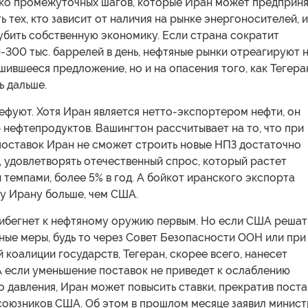
ько промежуточных шагов, которые Иран может предприня
ь тех, кто зависит от наличия на рынке энергоносителей, и
убить собственную экономику. Если страна сократит
-300 тыс. баррелей в день, нефтяные рынки отреагируют 
шившееся предложение, но и на опасения того, как Тегера
ь дальше.
ефуют. Хотя Иран является нетто-экспортером нефти, он
нефтепродуктов. Вашингтон рассчитывает на то, что при
поставок Иран не сможет строить новые НПЗ достаточно
, удовлетворять отечественный спрос, который растет
темпами, более 5% в год. А бойкот иранского экспорта
у Ирану больше, чем США.
рибегнет к нефтяному оружию первым. Но если США решат
ные меры, будь то через Совет Безопасности ООН или при
коалиции государств, Тегеран, скорее всего, нанесет
А если уменьшение поставок не приведет к ослаблению
 давления, Иран может повысить ставки, прекратив поста
 союзников США. Об этом в прошлом месяце заявил минист