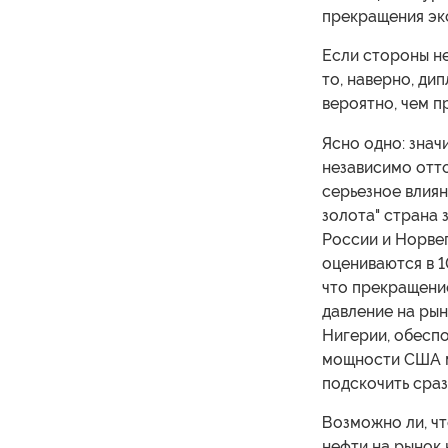
прекращения эк
Если стороны не
то, наверно, д
вероятно, чем п
Ясно одно: зна
независимо отто
серьезное влиян
золота" страна 
России и Норвег
оцениваются в 1
что прекращени
давление на рын
Нигерии, обеспо
мощности США мо
подскочить сраз
Возможно ли, чт
нефти на рынок 