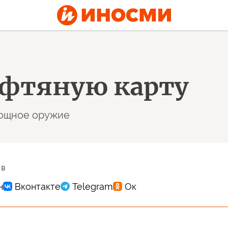
ефтяную карту
мощное оружие
 в