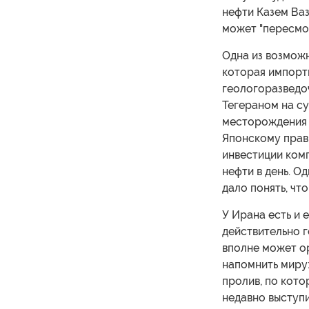
нефти Казем Ваз
может "пересмот
Одна из возмож
которая импорт
геологоразведоч
Тегераном на су
месторождения А
Японскому прави
инвестиции комп
нефти в день. 
дало понять, чт
У Ирана есть и 
действительно г
вполне может о
напомнить миру
пролив, по кот
недавно выступ