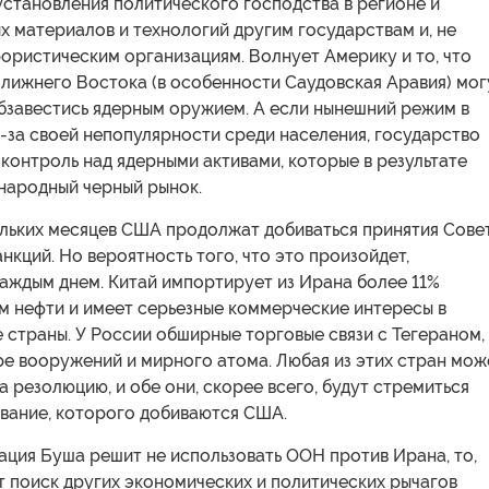
становления политического господства в регионе и
 материалов и технологий другим государствам и, не
ористическим организациям. Волнует Америку и то, что
Ближнего Востока (в особенности Саудовская Аравия) мог
обзавестись ядерным оружием. А если нынешний режим в
-за своей непопулярности среди населения, государство
контроль над ядерными активами, которые в результате
народный черный рынок.
ольких месяцев США продолжат добиваться принятия Сове
нкций. Но вероятность того, что это произойдет,
аждым днем. Китай импортирует из Ирана более 11%
м нефти и имеет серьезные коммерческие интересы в
 страны. У России обширные торговые связи с Тегераном,
ре вооружений и мирного атома. Любая из этих стран мож
а резолюцию, и обе они, скорее всего, будут стремиться
ование, которого добиваются США.
ация Буша решит не использовать ООН против Ирана, то,
т поиск других экономических и политических рычагов