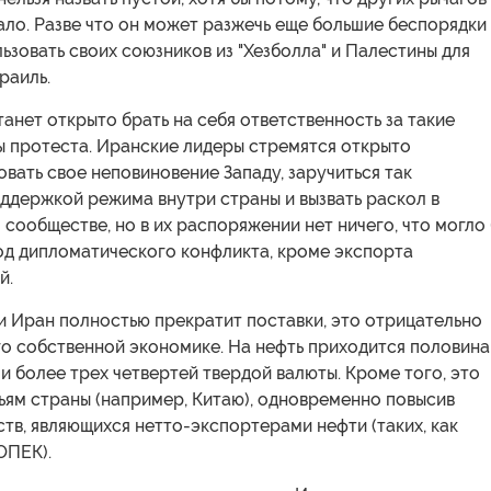
ло. Разве что он может разжечь еще большие беспорядки 
ьзовать своих союзников из "Хезболла" и Палестины для
раиль.
танет открыто брать на себя ответственность за такие
 протеста. Иранские лидеры стремятся открыто
ать свое неповиновение Западу, заручиться так
ддержкой режима внутри страны и вызвать раскол в
ообществе, но в их распоряжении нет ничего, что могло
од дипломатического конфликта, кроме экспорта
й.
и Иран полностью прекратит поставки, это отрицательно
го собственной экономике. На нефть приходится половина
и более трех четвертей твердой валюты. Кроме того, это
ьям страны (например, Китаю), одновременно повысив
тв, являющихся нетто-экспортерами нефти (таких, как
ОПЕК).