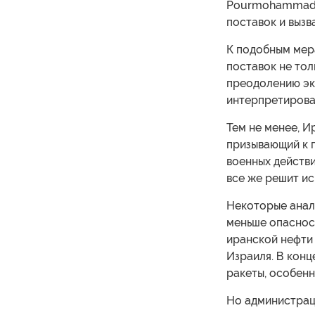
Pourmohammadi)
поставок и вызва
К подобным мер
поставок не тол
преодолению эк
интерпретирован
Тем не менее, И
призывающий к 
военных действи
все же решит ис
Некоторые анали
меньше опаснос
иранской нефти 
Израиля. В конц
ракеты, особенн
Но администрац