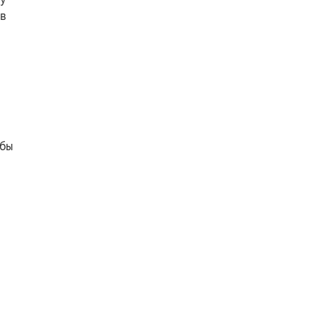
в
 бы