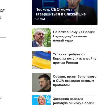
ся
Песков: СВО может
завершиться в ближайшие
к
часы
По бежавшему из России
Надеждину* нанесли
новый удар
Украина требует от
Европы вступить в войну
против России
Соскин: визит Зеленского
в США оказался полным
провалом
о
Захарова назвала
роковую ошибку России