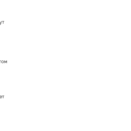
ут
том
ет