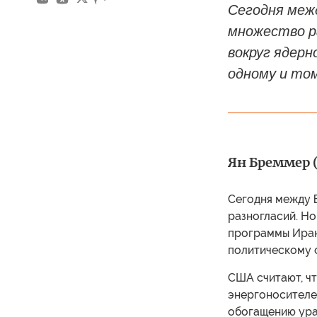
Сегодня меж
множество р
вокруг ядер
одному и то
Ян Бреммер 
Сегодня между 
разногласий. Но
программы Иран
политическому 
США считают, чт
энергоносителей
обогащению уран