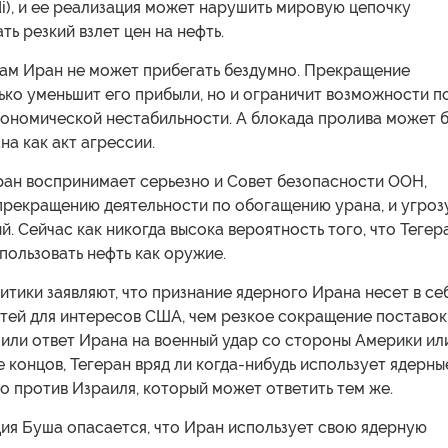
, и ее реализация может нарушить мировую цепочку
ть резкий взлет цен на нефть.
ам Иран не может прибегать бездумно. Прекращение
ько уменьшит его прибыли, но и ограничит возможности п
ономической нестабильности. А блокада пролива может 
а как акт агрессии.
ран воспринимает серьезно и Совет безопасности ООН,
прекращению деятельности по обогащению урана, и угроз
й. Сейчас как никогда высока вероятность того, что Тегер
пользовать нефть как оружие.
тики заявляют, что признание ядерного Ирана несет в се
тей для интересов США, чем резкое сокращение поставок
или ответ Ирана на военный удар со стороны Америки ил
е концов, Тегеран вряд ли когда-нибудь использует ядерны
о против Израиля, который может ответить тем же.
ия Буша опасается, что Иран использует свою ядерную