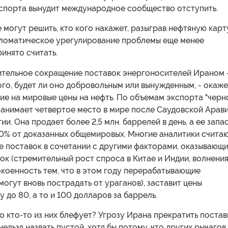
спорта вынудит международное сообщество отступить.
 могут решить, кто кого накажет, разыграв нефтяную карту
ипломатическое урегулирование проблемы еще менее
ринято считать.
чительное сокращение поставок энергоносителей Ираном 
го, будет ли оно добровольным или вынужденным, - окаже
ие на мировые цены на нефть. По объемам экспорта "черн
занимает четвертое место в мире после Саудовской Арави
ии. Она продает более 2,5 млн. баррелей в день, а ее запа
0% от доказанных общемировых. Многие аналитики считаю
е поставок в сочетании с другими факторами, оказывающ
ок (стремительный рост спроса в Китае и Индии, волнения
коенность тем, что в этом году перерабатывающие
гут вновь пострадать от ураганов), заставит цены
у до 80, а то и 100 долларов за баррель.
о кто-то из них блефует? Угрозу Ирана прекратить постав
нельзя назвать пустой, хотя бы потому, что других рычагов