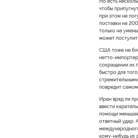
Но есть нескол
чтобы припугнут
при этом не пог
поставки на 200
только на умень
может поступит
США тоже не бл
нетто-импортер 
сокращении их 
быстро для того
стремительными 
повредит самом
Иран вряд ли п
ввести каратель
помощи меньшей 
ответный удар. 
международного
кому-нибудь из