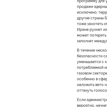
программу для у
продажи ядерных
исключено, терр
другие страны 
тоже захотеть 
Иране рухнет из
может потерять 
заполнят между
В течение неск
безопасности са
уменьшается с к
потребляемой и
газовом секторе
особенно в сфе
наложить вето н
оттянуть голос
Если администр
вероятно, начне