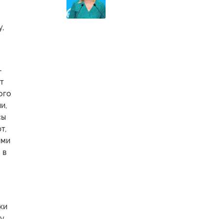
,
-
т
ого
и,
сы
т,
ими
 в
ки
 у