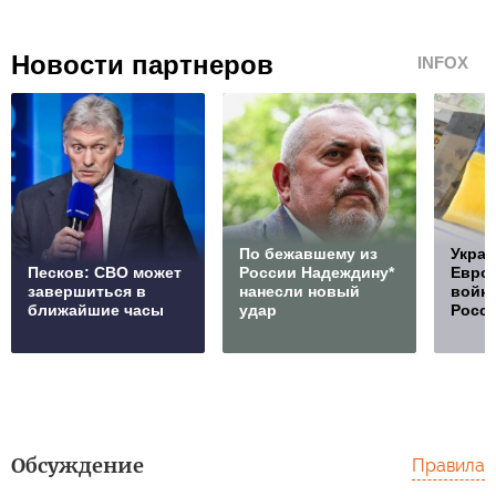
Новости партнеров
INFOX
По бежавшему из
Украи
Песков: СВО может
России Надеждину*
Европ
завершиться в
нанесли новый
войну
ближайшие часы
удар
Росс
Обсуждение
Правила