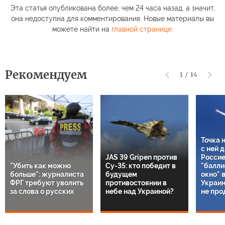
Эта статья опубликована более, чем 24 часа назад, а значит,
она недоступна для комментирования. Новые материалы вы
можете найти на
главной странице
.
Рекомендуем
1
/
14
Точка 
с ней 
JAS 39 Gripen против
Россие
"Убить как можно
Су-35: кто победит в
"балли
больше": журналиста
будущем
окно" 
ФРГ требуют уволить
противостоянии в
Украин
за слова о русских
небе над Украиной?
не про