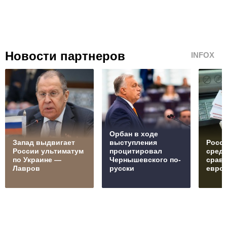
Новости партнеров
INFOX
Орбан в ходе
Запад выдвигает
выступления
Росс
России ультиматум
процитировал
средн
по Украине —
Чернышевского по-
сравн
Лавров
русски
евро