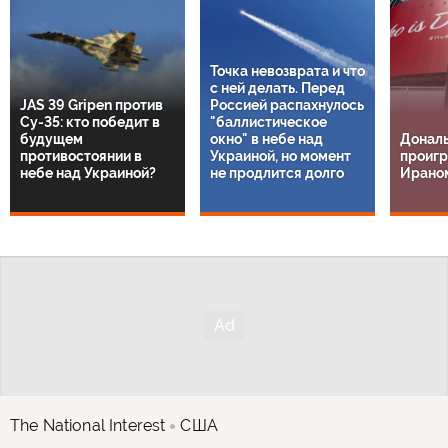
Точка невозврата и что
с ней делать. Перед
JAS 39 Gripen против
Россией распахнулось
Су-35: кто победит в
"баллистическое
будущем
окно" в небе над
Дональ
противостоянии в
Украиной, но момент
проигр
небе над Украиной?
не продлится долго
Ирано
The National Interest
США