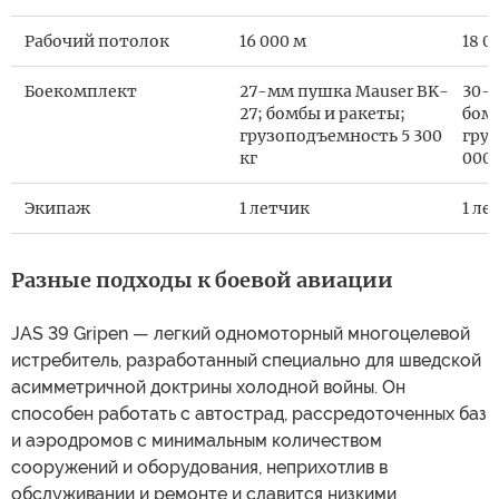
Рабочий потолок
16 000 м
18 0
Боекомплект
27-мм пушка Mauser BK-
30-
27; бомбы и ракеты;
бом
грузоподъемность 5 300
гру
кг
000 
Экипаж
1 летчик
1 ле
Разные подходы к боевой авиации
JAS 39 Gripen — легкий одномоторный многоцелевой
истребитель, разработанный специально для шведской
асимметричной доктрины холодной войны. Он
способен работать с автострад, рассредоточенных баз
и аэродромов с минимальным количеством
сооружений и оборудования, неприхотлив в
обслуживании и ремонте и славится низкими