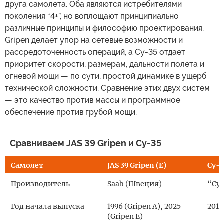
друга самолета. Оба являются истребителями
поколения “4+”, но воплощают принципиально
различные принципы и философию проектирования.
Gripen делает упор на сетевые возможности и
рассредоточенность операций, а Су-35 отдает
приоритет скорости, размерам, дальности полета и
огневой мощи — по сути, простой динамике в ущерб
технической сложности. Сравнение этих двух систем
— это качество против массы и программное
обеспечение против грубой мощи.
Сравниваем JAS 39 Gripen и Су-35
Самолет
JAS 39 Gripen (E)
Су-
Производитель
Saab (Швеция)
“Сух
Год начала выпуска
1996 (Gripen A), 2025
2014
(Gripen E)