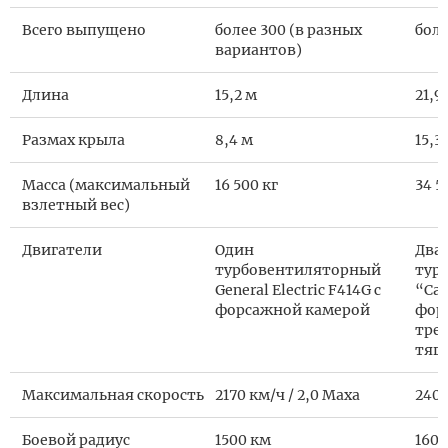
Всего выпущено
более 300 (в разных
боле
вариантов)
Длина
15,2 м
21,9
Размах крыла
8,4 м
15,3
Масса (максимальный
16 500 кг
34 5
взлетный вес)
Двигатели
Один
Два
турбовентиляторный
тур
General Electric F414G с
“Сат
форсажной камерой
фор
тре
тяг
Максимальная скорость
2170 км/ч / 2,0 Маха
2400
Боевой радиус
1500 км
1600