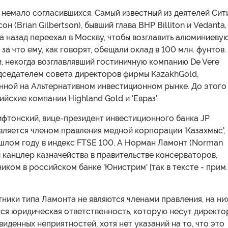
 немало согласившихся. Самый известный из деятелей Сити
н (Brian Gilbertson), бывший глава BHP Billiton и Vedanta,
а назад переехал в Москву, чтобы возглавить алюминиеву
за что ему, как говорят, обещали оклад в 100 млн. фунтов.
, некогда возглавлявший гостиничную компанию De Vere
едседателем совета директоров фирмы KazakhGold,
нной на Альтернативном инвестиционном рынке. До этого
ийские компании Highland Gold и 'Евраз'.
ифтонский, вице-президент инвестиционного банка JP
вляется членом правления медной корпорации 'Казахмыс',
шлом году в индекс FTSE 100. А Норман Ламонт (Norman
 канцлер казначейства в правительстве консерваторов,
иком в российском банке 'Юнистрим' [так в тексте - прим.
ники типа Ламонта не являются членами правления, на ни
ся юридическая ответственность, которую несут директо
виденных неприятностей, хотя нет указаний на то, что это