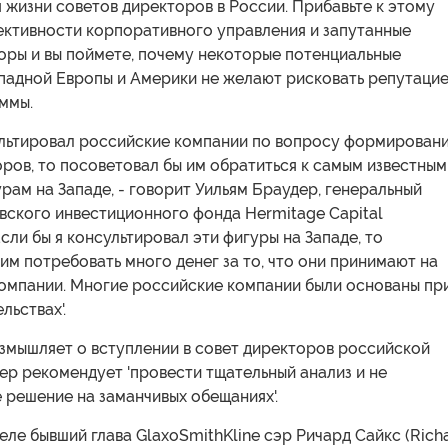
 жизни советов директоров в России. Прибавьте к этому
ективности корпоративного управления и запутанные
оры и вы поймете, почему некоторые потенциальные
ападной Европы и Америки не желают рисковать репутаци
ммы.
сультировал российские компании по вопросу формирован
ров, то посоветовал бы им обратиться к самым известным
ам на Западе, - говорит Уильям Браудер, генеральный
вского инвестиционного фонда Hermitage Capital
сли бы я консультировал эти фигуры на Западе, то
им потребовать много денег за то, что они принимают на
компании. Многие российские компании были основаны пр
льствах'.
азмышляет о вступлении в совет директоров российской
ер рекомендует 'провести тщательный анализ и не
 решение на заманчивых обещаниях'.
ле бывший глава GlaxoSmithKline сэр Ричард Сайкс (Rich