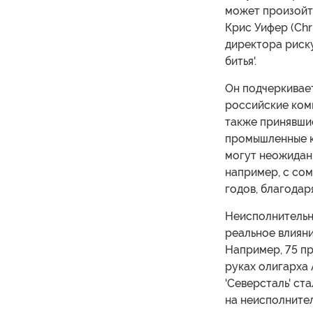
может произойти
Крис Уифер (Chr
директора риску
битья'.
Он подчеркивает
российские комп
также принявши
промышленные к
могут неожиданн
например, с со
годов, благодар
Неисполнительн
реальное влиян
Например, 75 пр
руках олигарха 
'Северсталь' ст
на неисполните