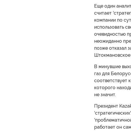
Еще один аналит
считает 'страте
компании по сут
использовать св
очевидностью пр
неожиданно пре
позже отказал з
Штокмановское
В минувшие вых
газ для Белорус
соответствует к
которого находи
не значит.
Президент Kazak
'стратегически
'проблематичной'
работает он сам