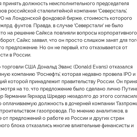
ся принять должность неисполнительного председателя
ов российской сталелитейной компании 'Северсталь',
IPO на Лондонской фондовой бирже, стоимость которого
 млрд. фунтов. Правда, в случае 'Северстали' не было
 что на решение Сайкса повлияли вопросы корпоративного
борот, Сайкс заявил, что он просто слишком занят для тог
то предложение. Но он не первый, кто отказывается от
сти в России.
 торговли США Дональд Эванс (Donald Evans) отказался
яную компанию 'Роснефть', которая недавно провела IPO и
ций которой принадлежит правительству России. Он прин
мотря на то, что предложение было сделано лично Путин
р Германии Герхард Шредер незадолго до этого согласил
 оплачиваемую должность в дочерней компании 'Газпрома
троительством газопровода. По мнению аналитиков, в
 от предложений о работе из России и других стран
ного блока отказались многие влиятельные финансисты и