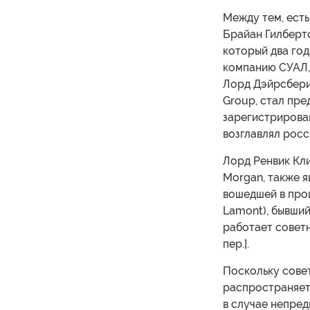
Между тем, есть
Брайан Гилбертсо
который два год
компанию СУАЛ, 
Лорд Дэйрсбери
Group, стал пр
зарегистрирова
возглавлял росс
Лорд Ренвик Кл
Morgan, также я
вошедшей в про
Lamont), бывший
работает советн
пер.].
Поскольку совет
распространяет
в случае непред