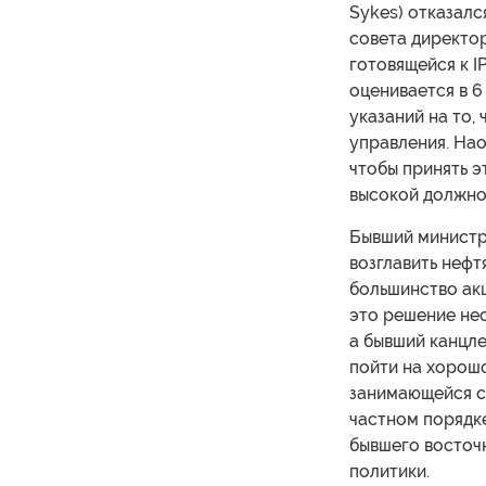
Sykes) отказал
совета директор
готовящейся к 
оценивается в 6
указаний на то,
управления. Нао
чтобы принять э
высокой должно
Бывший министр
возглавить нефт
большинство ак
это решение нес
а бывший канцле
пойти на хорошо
занимающейся с
частном порядке
бывшего восточ
политики.