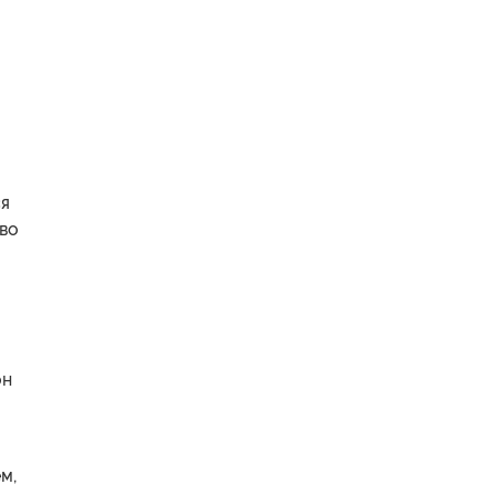
ся
тво
он
м,