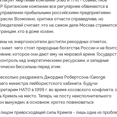
атакует нефтяные компании Shell и ТНК - совместное
P. Британские компании все регулярнее обвиняются в
управлении прибыльными российскими предприятиями
расли. Возможно, критика отчасти справедлива, но
блюдателей считает, что на самом деле Москва стремится
ранцам, кто в доме хозяин.
цены на энергоносители достигли рекордных отметок,
знает, чего стоят природные богатства России и не боит
ияние, которое они дают ему на мировой арене. Государс
контроль над энергетическими ресурсами, и западные
ически бессильны перед этим.
несколько раздражать Джорджа Робертсона (George
шего министра лейбористского кабинета. Будучи
ретарем НАТО в 1999 г. во время косовского конфликта, 
ь Кремль на место. Теперь, на посту неисполнительного
н вынужден, в основном, кротко повиноваться.
 лицом превосходящей силы Кремля - лишь одна из пробле