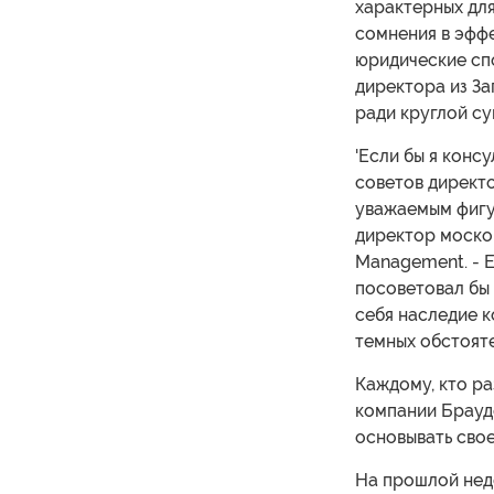
характерных для
сомнения в эфф
юридические сп
директора из З
ради круглой су
'Если бы я кон
советов директо
уважаемым фигур
директор моско
Management. - Е
посоветовал бы 
себя наследие 
темных обстояте
Каждому, кто р
компании Брауд
основывать свое
На прошлой неде