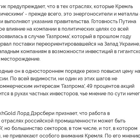
ик предупреждает, что в тех отраслях, которые Кремль
гическими' - прежде всего, это энергоносители и металлы 
и выполняют указания правительства. Готовность Путина
ое влияние на компании в политических целях со всей
оявилась в случае 'Газпрома', который в прошлом году
рвал поставки переориентировавшейся на Запад Украине,
ападным компаниям в возможности инвестиций в гигантск
 месторождение.
одные он в одностороннем порядке резко повысил цену н
сии. По всей видимости, ни один из этих шагов не
оммерческим интересам 'Газпрома', 49 процентов акций
тся в руках частных инвесторов, чье мнение по сути ниче
hGold Лорд Дэрсбери признает, что работа в
х' отраслях российской промышленности может быть
, но большинство секторов, в том числе, и тот, в котором
, не привлекают особого внимания Кремля. По его мнению