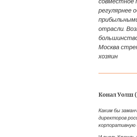
совместное п
регулярнее 
прибыльными
отрасли. Воз
большинство
Москва стре
хозяин
Конал Уолш (
Каким бы заман
директоров рос
корпоративную 