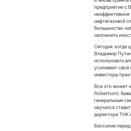
И вновь Кремль 
предприятие с B
неэффективном 
нефтегазовой от
большинство на
напомнить иност
Сегодня, когда 
Владимир Путин 
использовать вл
усиливает свой 
инвесторы практ
Все это может 
Robertson), быв
генеральным сек
научился ставит
директора ТНК о
Бессилие перед