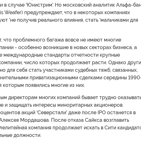
 в случае 'Юнистрим'. Но московский аналитик Альфа-ба
is Weafer) предупреждает, что в некоторых компаниях
ют 'не получив реального влияния, стать 'мальчиками для
, что проблемного багажа вовсе не имеют многие
ании - особенно возникшие в новых секторах бизнеса, а
е международные стандарты отчетности крупные
омпании, число которых продолжает расти. Однако друг
о для себя стать участниками судебных тяжб, связанных,
мнительными приватизационными сделками середины 1990
я которым появились многие из них.
ым директорам многих компаний бывает трудно оказыват
ие и защищать интересы миноритарных акционеров.
оцентов акций 'Северстали' даже после IPO останется в
Алексея Мордашова. После отказа Сайкса возглавить
алелитейная компания продолжает искать в Сити кандидат
льные должности.