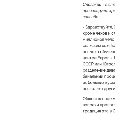
Словакии - в ст
превалирует кр
спасибо
.
- Здравствуйте,
кроме чехов и с
миллионов чело
сельским хозяй
неплохо обучен
центре Европы. 
СССР или Югосла
разделение дава
банальный проце
из больших куск
несколько други
Общественное м
вопреки пропага
традиция эта в 