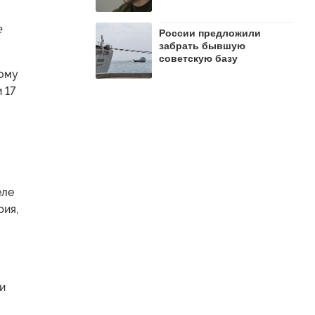
е
России предложили
забрать бывшую
советскую базу
кому
 17
еле
рия,
и