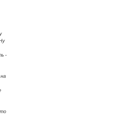
у
Ну
ь -
 на
е
это