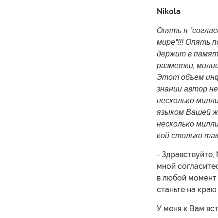
Nikola
Опять я "соглас
мире"!!! Опять 
держит в памят
разметки, мили
Этот объем инф
знании автор не
несколько милли
языком Вашей же
несколько милл
кой столько та
- Здравствуйте, 
мной согласитес
в любой момент 
станьте на краю
У меня к Вам вс