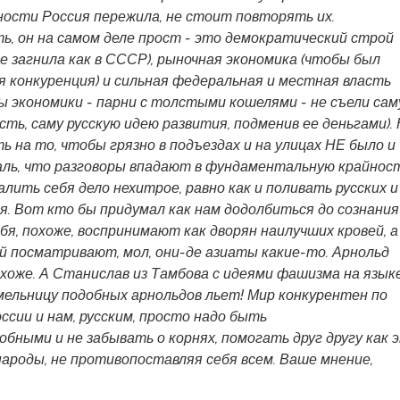
ности Россия пережила, не стоит повторять их.
ь, он на самом деле прост - это демократический строй
е загнила как в СССР), рыночная экономика (чтобы был
я конкуренция) и сильная федеральная и местная власть
ы экономики - парни с толстыми кошелями - не съели сам
ть, саму русскую идею развития, подменив ее деньгами). 
ь на то, чтобы грязно в подъездах и на улицах НЕ было и
жаль, что разговоры впадают в фундаментальную крайност
валить себя дело нехитрое, равно как и поливать русских и
я. Вот кто бы придумал как нам додолбиться до сознания
бя, похоже, воспринимают как дворян наилучших кровей, а
й посматривают, мол, они-де азиаты какие-то. Арнольд
хоже. А Станислав из Тамбова с идеями фашизма на язык
мельницу подобных арнольдов льет! Мир конкурентен по
ссии и нам, русским, просто надо быть
бными и не забывать о корнях, помогать друг другу как 
ароды, не противопоставляя себя всем. Ваше мнение,