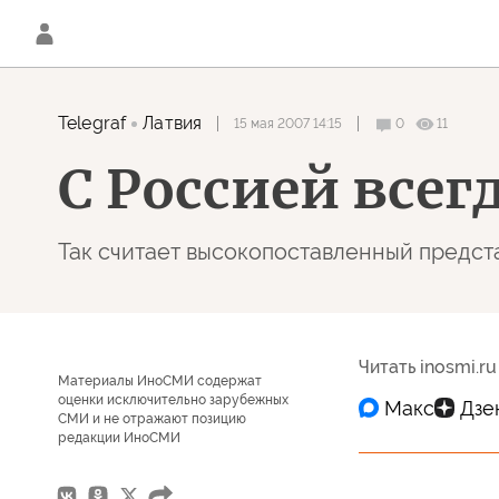
Telegraf
Латвия
15 мая 2007 14:15
0
11
С Россией все
Так считает высокопоставленный предст
Читать inosmi.ru
Материалы ИноСМИ содержат
оценки исключительно зарубежных
СМИ и не отражают позицию
редакции ИноСМИ