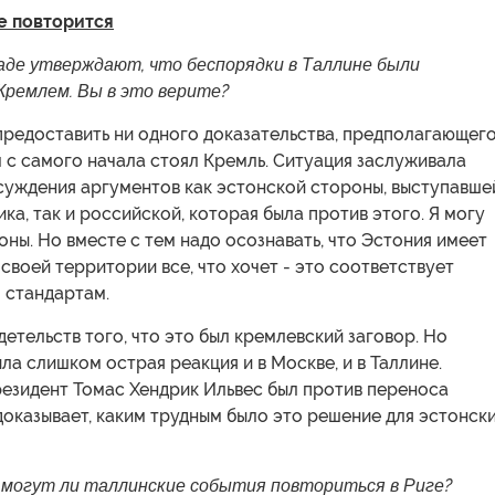
не повторится
паде утверждают, что беспорядки в Таллине были
Кремлем. Вы в это верите?
 предоставить ни одного доказательства, предполагающего
м с самого начала стоял Кремль. Ситуация заслуживала
суждения аргументов как эстонской стороны, выступавше
ка, так и российской, которая была против этого. Я могу
оны. Но вместе с тем надо осознавать, что Эстония имеет
 своей территории все, что хочет - это соответствует
стандартам.
детельств того, что это был кремлевский заговор. Но
ыла слишком острая реакция и в Москве, и в Таллине.
резидент Томас Хендрик Ильвес был против переноса
доказывает, каким трудным было это решение для эстонск
, могут ли таллинские события повториться в Риге?