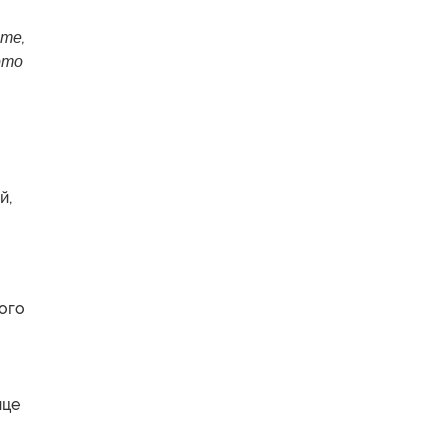
те,
это
й,
кого
ице