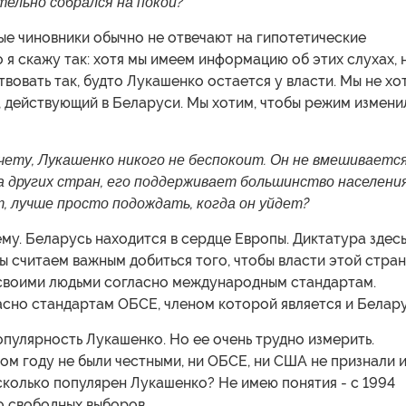
тельно собрался на покой?
ые чиновники обычно не отвечают на гипотетические
 я скажу так: хотя мы имеем информацию об этих слухах, 
вовать так, будто Лукашенко остается у власти. Мы не хо
, действующий в Беларуси. Мы хотим, чтобы режим измени
чету, Лукашенко никого не беспокоит. Он не вмешивается
а других стран, его поддерживает большинство населени
, лучше просто подождать, когда он уйдет?
чему. Беларусь находится в сердце Европы. Диктатура здес
 считаем важным добиться того, чтобы власти этой стра
своими людьми согласно международным стандартам.
сно стандартам ОБСЕ, членом которой является и Белару
пулярность Лукашенко. Но ее очень трудно измерить.
м году не были честными, ни ОБСЕ, ни США не признали 
сколько популярен Лукашенко? Не имею понятия - с 1994
о свободных выборов.