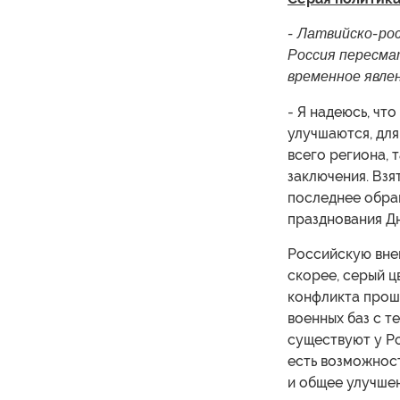
- Латвийско-ро
Россия пересма
временное явле
- Я надеюсь, чт
улучшаются, для
всего региона, 
заключения. Взя
последнее обращ
празднования Дн
Российскую внеш
скорее, серый ц
конфликта прош
военных баз с т
существуют у Ро
есть возможност
и общее улучшен