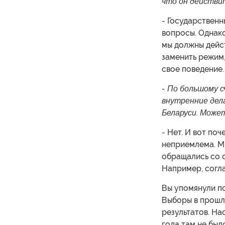
что он действи
- Государственн
вопросы. Однако
мы должны дейст
заменить режим
свое поведение.
- По большому с
внутренние дел
Беларуси. Может
- Нет. И вот по
неприемлема. Мы
обращались со 
Например, согла
Вы упомянули по
Выборы в прошло
результатов. На
года там не был