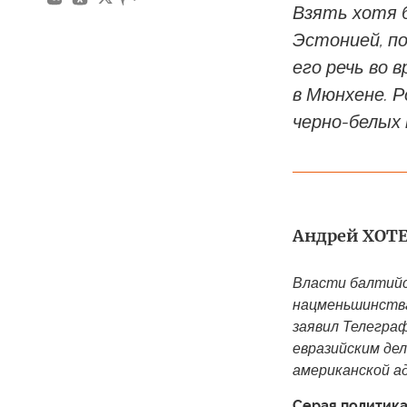
Взять хотя 
Эстонией, п
его речь во 
в Мюнхене. 
черно-белых 
Андрей ХОТ
Власти балтийс
нацменьшинства
заявил Телегра
евразийским де
американской ад
Серая политик