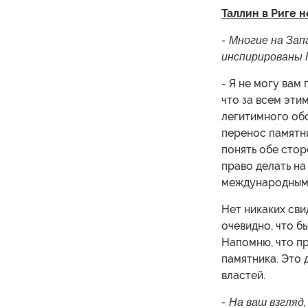
Таллин в Риге 
- Многие на За
инспирированы 
- Я не могу вам
что за всем эти
легитимного об
перенос памятни
понять обе стор
право делать на
международным 
Нет никаких сви
очевидно, что б
Напомню, что п
памятника. Это 
властей.
- На ваш взгляд