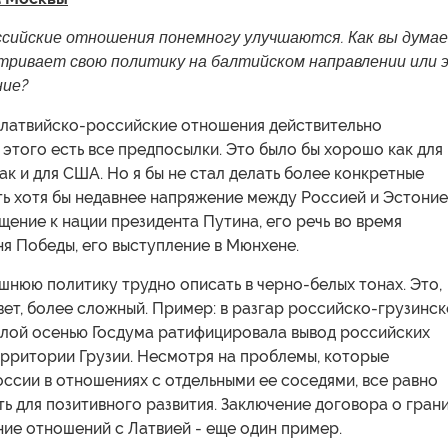
ссийские отношения понемногу улучшаются. Как вы думае
тривает свою политику на балтийском направлении или 
ние?
о латвийско-российские отношения действительно
 этого есть все предпосылки. Это было бы хорошо как для
так и для США. Но я бы не стал делать более конкретные
ть хотя бы недавнее напряжение между Россией и Эстоние
ение к нации президента Путина, его речь во время
я Победы, его выступление в Мюнхене.
нюю политику трудно описать в черно-белых тонах. Это,
вет, более сложный. Пример: в разгар российско-грузинс
лой осенью Госдума ратифицировала вывод российских
ерритории Грузии. Несмотря на проблемы, которые
ссии в отношениях с отдельными ее соседями, все равно
ь для позитивного развития. Заключение договора о гран
ие отношений с Латвией - еще один пример.