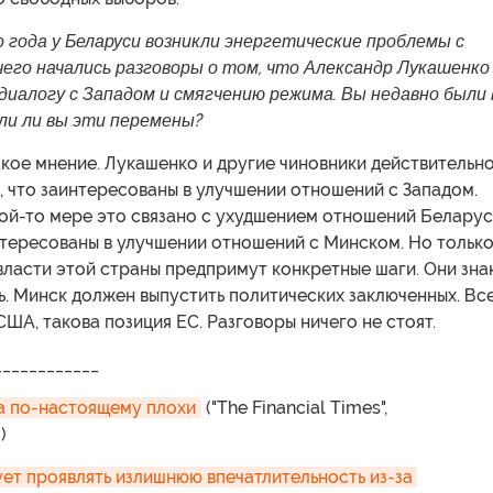
о года у Беларуси возникли энергетические проблемы с
чего начались разговоры о том, что Александр Лукашенко
диалогу с Западом и смягчению режима. Вы недавно были 
ли ли вы эти перемены?
кое мнение. Лукашенко и другие чиновники действительн
, что заинтересованы в улучшении отношений с Западом.
ой-то мере это связано с ухудшением отношений Беларус
нтересованы в улучшении отношений с Минском. Но тольк
 власти этой страны предпримут конкретные шаги. Они зна
ь. Минск должен выпустить политических заключенных. Все
США, такова позиция ЕС. Разговоры ничего не стоят.
____________
а по-настоящему плохи
("The Financial Times",
)
ует проявлять излишнюю впечатлительность из-за 