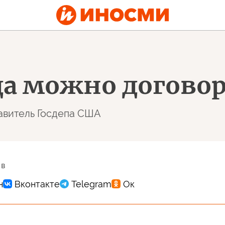
гда можно догово
авитель Госдепа США
 в