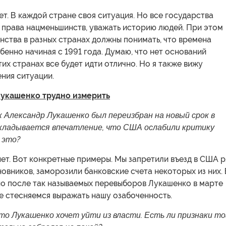
нет. В каждой стране своя ситуация. Но все государства
 права нацменьшинств, уважать историю людей. При этом
ства в разных странах должны понимать, что времена
бенно начиная с 1991 года. Думаю, что нет оснований
этих странах все будет идти отлично. Но я также вижу
ния ситуации.
Лукашенко трудно измерить
к Александр Лукашенко был переизбран на новый срок в
складывается впечатление, что США ослабили критику
и это?
ет. Вот конкретные примеры. Мы запретили въезд в США 
овников, заморозили банковские счета некоторых из них.
но после так называемых перевыборов Лукашенко в марте
е стесняемся выражать нашу озабоченность.
что Лукашенко хочет уйти из власти. Есть ли признаки то