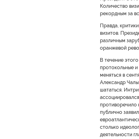
Количество визи
рекордным за в
Правда, критик
визитов. Презид
различным зару
оранжевой рево
В течение этог
протокольные и 
меняться в сент
Александр Чалы
шататься. Интри
ассоциировался
противоречило к
публично заявил
евроатлантическ
столько идеоло
деятельности гл