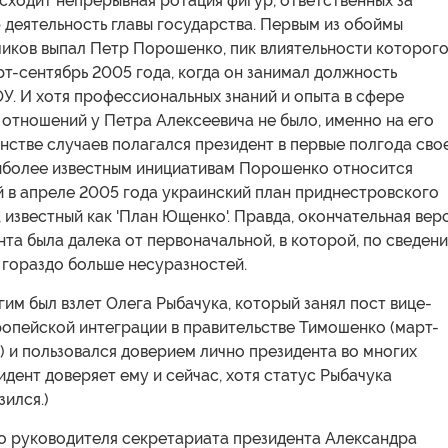
сходит непрерывная ротация фигур, ответственных за
деятельность главы государства. Первым из обоймы
чиков выпал Петр Порошенко, пик влиятельности которог
т-сентябрь 2005 года, когда он занимал должность
У. И хотя профессиональных знаний и опыта в сфере
отношений у Петра Алексеевича не было, именно на его
нстве случаев полагался президент в первые полгода сво
аиболее известным инициативам Порошенко относится
 в апреле 2005 года украинский план приднестровского
 известный как 'План Ющенко'. Правда, окончательная вер
та была далека от первоначальной, в которой, по сведен
 гораздо больше несуразностей.
гим был взлет Олега Рыбачука, который занял пост вице-
ропейской интеграции в правительстве Тимошенко (март-
.) и пользовался доверием лично президента во многих
идент доверяет ему и сейчас, хотя статус Рыбачука
зился.)
о руководителя секретариата президента Александра