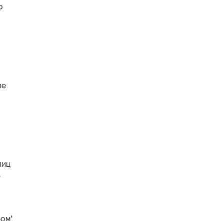
о
пе
лиц
р
ом'.