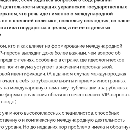
 деятельности ведущих украинских государственных
еркнем, что речь идет именно о международной
а не о внешней политике, поскольку последняя, по наш
огатива государства в целом, а не ее отдельных
й
.
том, кто и как влияет на формирование международной
P-персон выглядит даже более важным, чем вопрос об
предпочтениях, особенно в стране, где идеологическое
ие политикума уступает в значении персональной,
овой идентификации. (А в данном случае международная
лючает в себя зарубежные визиты и приемы иностранных
ия на международную тематику, публикации в зарубежных
ие формы проявления образов отечественных VIP-персон 
среде.)
к уж много высококлассных специалистов, способных
ественную и комплексную международную деятельность
го уровня. Но до недавних пор проблема имела и обратну