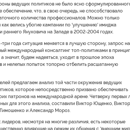
ороны ведущих политиков не было ясно сформулированног
е обеспечение, что, в свою очередь, не способствовало
аточного количества профессионалов. Можно только
и как велись убогие кампании по 'улучшению' имиджа
и раннего Януковича на Западе в 2002-2004 годах.
-три года ситуация меняется в лучшую сторону, запрос на
ый международный консалтинг топ-политиками в принци
а значит, будем надеяться, уходит в прошлое эпоха
в и нелепых попыток топорно отбелить расшатанную
елей предлагаем анализ той части окружения ведущих
итиков, которое непосредственно призвано обеспечивать
оих патронов на международной арене. Четверку первых 
ных для этого анализа, составили Виктор Ющенко, Викто
 Тимошенко и Александр Мороз.
 лидеров, несмотря на многие различия, есть некоторые
щественно влияющие на режим их общения с 'внешним мир