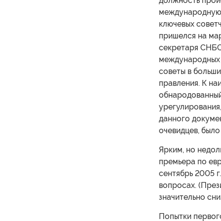
должность прои
международную 
ключевых совет
пришелся на мар
секретаря СНБО
международных 
советы в больши
правления. К н
обнародованный
урегулирования,
данного докумен
очевидцев, было
Ярким, но недол
премьера по ев
сентябрь 2005 г
вопросах. (През
значительно сни
Попытки первог