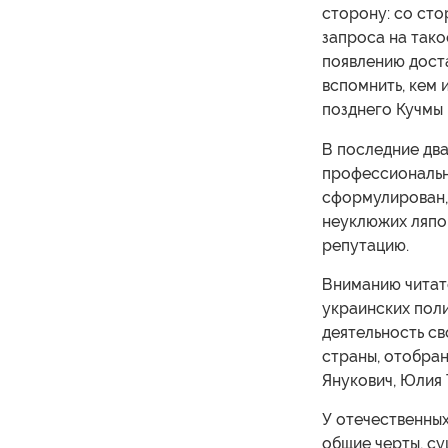
сторону: со ст
запроса на тако
появлению дост
вспомнить, кем 
позднего Кучмы 
В последние два
профессиональн
сформулирован, 
неуклюжих ляпо
репутацию.
Вниманию читат
украинских пол
деятельность св
страны, отобран
Янукович, Юлия
У отечественных
общие черты, су