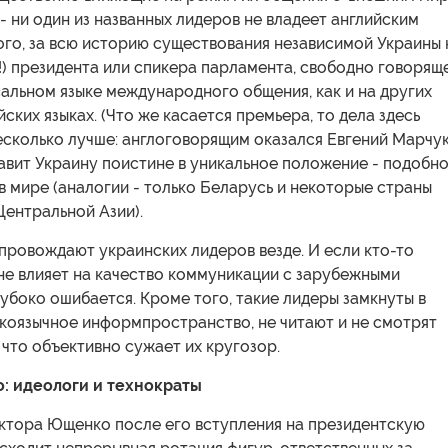
 - ни один из названных лидеров не владеет английским
ого, за всю историю существования независимой Украины 
!) президента или спикера парламента, свободно говорящ
альном языке международного общения, как и на других
ских языках. (Что же касается премьера, то дела здесь
есколько лучше: англоговорящим оказался Евгений Марчук
авит Украину поистине в уникальное положение - подобн
 в мире (аналогии - только Беларусь и некоторые страны
Центральной Азии).
провождают украинских лидеров везде. И если кто-то
 не влияет на качество коммуникации с зарубежными
лубоко ошибается. Кроме того, такие лидеры замкнуты в
коязычное информпространство, не читают и не смотрят
 что объективно сужает их кругозор.
: идеологи и технократы
ктора Ющенко после его вступления на президентскую