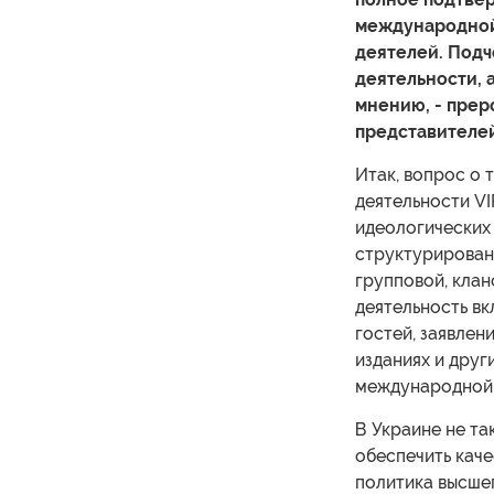
международной
деятелей. Подч
деятельности, 
мнению, - прер
представителе
Итак, вопрос о 
деятельности VI
идеологических 
структурирован
групповой, клан
деятельность вк
гостей, заявлен
изданиях и друг
международной 
В Украине не та
обеспечить кач
политика высше