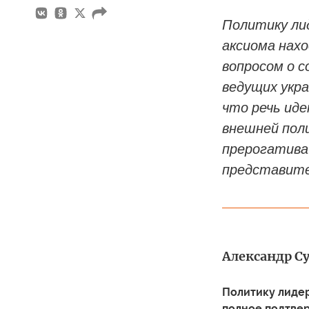
Политику ли
аксиома нах
вопросом о 
ведущих укра
что речь иде
внешней поли
прерогатива 
представит
Александр С
Политику лиде
полное подтвер