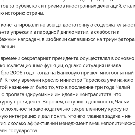
тов за рубеж, как и приемов иностранных делегаций, стал
сю историю страны.
и констатировали не всегда достаточную содержательнос
ента упрекали в парадной дипломатии, в слабости к
бежным наградам, в изобилии сыпавшихся на триумфатора
люции.
о времени секретариат президента осуществлял в основн
консультационные функции, однако ситуация начала
ябре 2006 года, когда на Банковую пришел многоопытный
й. К тому времени кресло министра Тарасюка уже начало
гой назначения было то, что в последние три года Чалый
 с пропагандируемыми им идеями нейтралитета, что
урсу президента. Впрочем, вступив в должность, Чалый
 о лояльности законодательно закрепленному курсу на
ую интеграцию и дал понять, что его главная задача - не
гия, сколько эффективный менеджмент внешнеполитическ
авы государства.