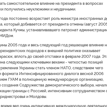
ать самостоятельное влияние на президента в вопросах
ки получились неуклюжими и неудачными.
 года постоянно возрастает роль министра иностранных д
, который добивается от президента отмены (август 200
зидента Кучмы, устанавливавшего патронат администраци
 МИДом.
дины 2005 года и весь следующий год решающее влияние н
резидентских подходов к внешней политике оказывает
расюк, вплоть до своей отставки в феврале 2007 года. Эт
ена следующими ключевыми вехами - четкостью позиций
тремления Украины стать членом НАТО, следствием чего
е формата Интенсифицированного диалога весной 2006
нием ГУАМ в полноценную международную организацию,
 создания Содружества демократического выбора, начал
кации границы с Россией, интенсивным сотрудничеством 
Приднестровья и Молдовы.
 время вел очень интенсивную международную деятельнос