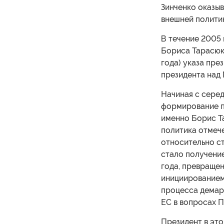
Зинченко оказыв
внешней полити
В течение 2005
Бориса Тарасюка
года) указа пре
президента над
Начиная с сере
формирование п
именно Борис Та
политика отмеч
относительно с
стало получени
года, превраще
инициированием
процесса демар
ЕС в вопросах 
Президент в это