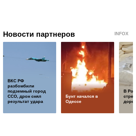
Новости партнеров
INFOX
ВКС РФ
разбомбили
подземный город
В Ро
ССО, дрон снял
Бунт начался в
стре
результат удара
Одессе
дорож