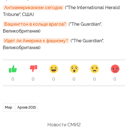
Антиамериканизм сегодня
("The International Herald
Tribune", США)
Вашингтон в кольце врагов?
("The Guardian",
Великобритания)
Идет ли Америка к фашизму?
("The Guardian",
Великобритания)
0
0
0
0
0
0
Мир
Архив 2015
Новости СМИ2