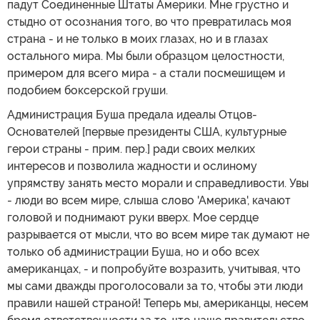
падут Соединенные Штаты Америки. Мне грустно и
стыдно от осознания того, во что превратилась моя
страна - и не только в моих глазах, но и в глазах
остального мира. Мы были образцом целостности,
примером для всего мира - а стали посмешищем и
подобием боксерской груши.
Администрация Буша предала идеалы Отцов-
Основателей [первые президенты США, культурные
герои страны - прим. пер.] ради своих мелких
интересов и позволила жадности и ослиному
упрямству занять место морали и справедливости. Увы
- люди во всем мире, слыша слово 'Америка', качают
головой и поднимают руки вверх. Мое сердце
разрывается от мысли, что во всем мире так думают не
только об администрации Буша, но и обо всех
американцах, - и попробуйте возразить, учитывая, что
мы сами дважды проголосовали за то, чтобы эти люди
правили нашей страной! Теперь мы, американцы, несем