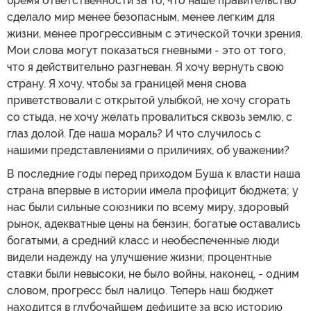
бремя ответственности за то, что наше правительство
сделало мир менее безопасным, менее легким для
жизни, менее прогрессивным с этической точки зрения.
Мои слова могут показаться гневными - это от того,
что я действительно разгневан. Я хочу вернуть свою
страну. Я хочу, чтобы за границей меня снова
приветствовали с открытой улыбкой, не хочу сгорать
со стыда, не хочу желать провалиться сквозь землю, с
глаз долой. Где наша мораль? И что случилось с
нашими представлениями о приличиях, об уважении?
В последние годы перед приходом Буша к власти наша
страна впервые в истории имела профицит бюджета; у
нас были сильные союзники по всему миру, здоровый
рынок, адекватные цены на бензин; богатые оставались
богатыми, а средний класс и необеспеченные люди
видели надежду на улучшение жизни; процентные
ставки были невысоки, не было войны, наконец, - одним
словом, прогресс был налицо. Теперь наш бюджет
находится в глубочайшем дефиците за всю историю