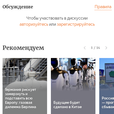
Обсуждение
Правила
Чтобы участвовать в дискуссии
авторизуйтесь
или
зарегистрируйтесь
Рекомендуем
1
/
14
Германия рискует
замерзнуть и
подставить всю
Россия
Европу: газовая
Будущее будет
— прог
дилемма Берлина
сделано в Китае
сбыва