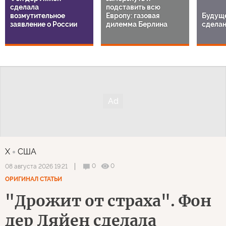
сделала
подставить всю
возмутительное
Европу: газовая
Будуще
заявление о России
дилемма Берлина
сделан
X
США
0
0
08 августа 2026 19:21
ОРИГИНАЛ СТАТЬИ
"Дрожит от страха". Фон
дер Ляйен сделала