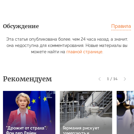
Обсуждение
Правила
Эта статья опубликована более, чем 24 часа назад, а значит,
она недоступна для комментирования. Новые материалы вы
можете найти на
главной странице
.
Рекомендуем
1
/
14
"Дрожит от страха".
Германия рискует
Фон дер Ляйен
замерзнуть и