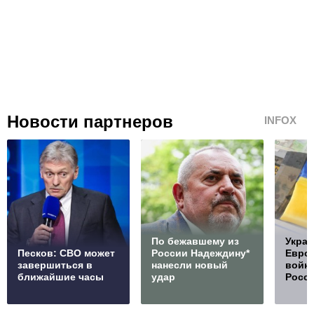
Новости партнеров
INFOX
По бежавшему из
Украи
Песков: СВО может
России Надеждину*
Европ
завершиться в
нанесли новый
войну
ближайшие часы
удар
Росс