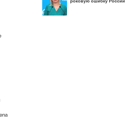
роковую ошибку России
е
и
ena