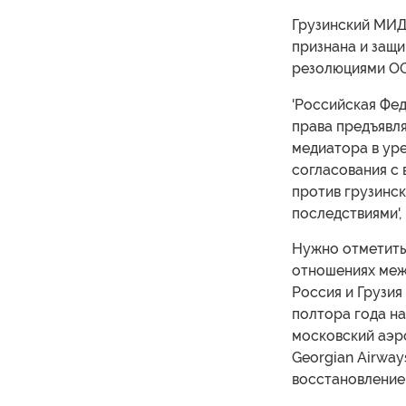
Грузинский МИД
признана и защ
резолюциями О
'Российская Фед
права предъявля
медиатора в уре
согласования с 
против грузинс
последствиями',
Нужно отметить,
отношениях меж
Россия и Грузи
полтора года на
московский аэр
Georgian Airway
восстановление