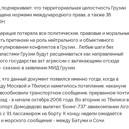
 подчеркивает, что территориальная целостность Грузии
ищена нормами международного права, а также 36
ОН.
ерация потеряла все политические, правовые и моральны
ть претензии на роль нейтрального и объективного
гулировании конфликтов в Грузии... Любые шаги без
властями Грузии будут расцениваться как направленный
кого государства акт агрессии с вытекающими отсюда
 - сказано в заявлении МИД Грузии.
 что данный документ появился именно тогда, когда в
ду Москвой и Тбилиси наметилось потепление: накануне
я возобновили транспортное сообщение, прерванное почт
зад - в начале октября 2006 года. Во вторник из Тбилиси в
опорт Домодедово вылетел 'Боинг-737' авиакомпании Airz
s с 91 пассажиром на борту. К концу недели ожидается
 и морского сообщения - между Батуми и Сочи.