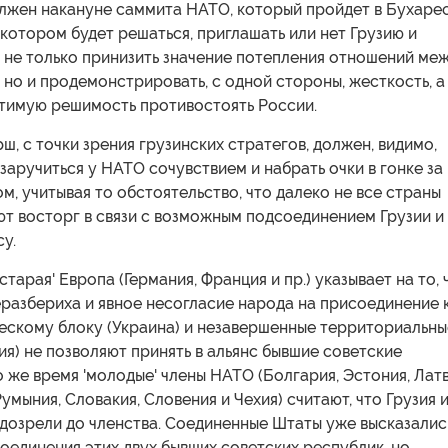
олжен накануне саммита НАТО, который пройдет в Бухаре
а котором будет решаться, приглашать или нет Грузию и
 не только принизить значение потепления отношений ме
 но и продемонстрировать, с одной стороны, жесткость, а
отимую решимость противостоять России.
, с точки зрения грузинских стратегов, должен, видимо,
заручиться у НАТО сочувствием и набрать очки в гонке за
м, учитывая то обстоятельство, что далеко не все страны
т восторг в связи с возможным подсоединением Грузии и
су.
старая' Европа (Германия, Франция и пр.) указывает на то, 
разбериха и явное несогласие народа на присоединение 
ескому блоку (Украина) и незавершенные территориальны
ия) не позволяют принять в альянс бывшие советские
о же время 'молодые' члены НАТО (Болгария, Эстония, Латв
Румыния, Словакия, Словения и Чехия) считают, что Грузия 
дозрели до членства. Соединенные Штаты уже высказалис
единения этих двух бывших советских республик, но