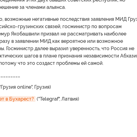
ешение за членами альянса.
о, возможные негативные последствия заявления МИД Гру
сийско-грузинских связей, госминистр по вопросам
емур Якобашвили призвал не рассматривать наиболее
разу в заявлении МИД как вероятное или возможное
ы. Госминистр далее выразил уверенность, что Россия не
тических шагов в плане признания независимости Абхази
потому что это создаст проблемы ей самой.
_________
"Грузия online", Грузия)
ет в Бухарест?
("Telegraf", Латвия)