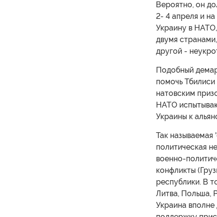
Вероятно, он д
2- 4 апреля и н
Украину в НАТО,
двумя странами,
другой - неукр
Подобный демарш
помочь Тбилиси 
натовским призо
НАТО испытываю
Украины к альян
Так называемая '
политическая не
военно-политич
конфликты (Груз
республики. В т
Литва, Польша, 
Украина вполне 
поддержку присо