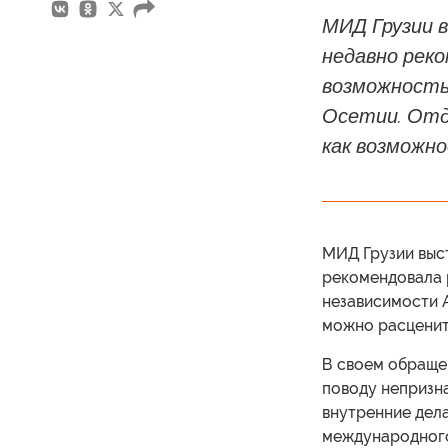
МИД Грузии 
недавно реко
возможность
Осетии. Отд
как возможно
МИД Грузии выст
рекомендовала 
независимости 
можно расценит
В своем обращен
поводу непризна
внутренние дела
международного