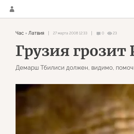
Час
Латвия
27 марта 2008 12:33
0
23
Грузия грозит 
Демарш Тбилиси должен, видимо, помочь