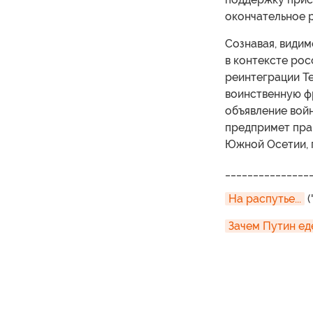
окончательное р
Сознавая, видим
в контексте рос
реинтеграции Т
воинственную ф
объявление войн
предпримет прак
Южной Осетии, 
_______________
На распутье...
(
Зачем Путин ед