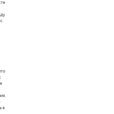
сте
жду
 с
что
к
е
ия,
и
ь в