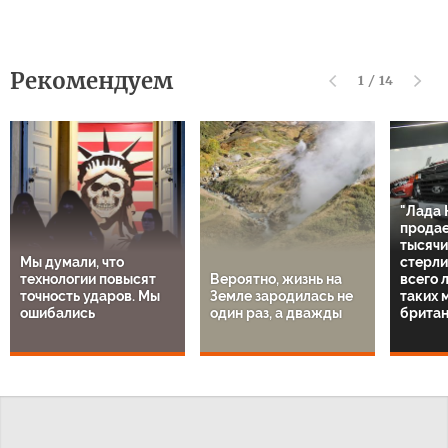
Рекомендуем
1
/
14
"Лада 
продае
тысячи
Мы думали, что
стерли
технологии повысят
Вероятно, жизнь на
всего 
точность ударов. Мы
Земле зародилась не
таких 
ошибались
один раз, а дважды
британ