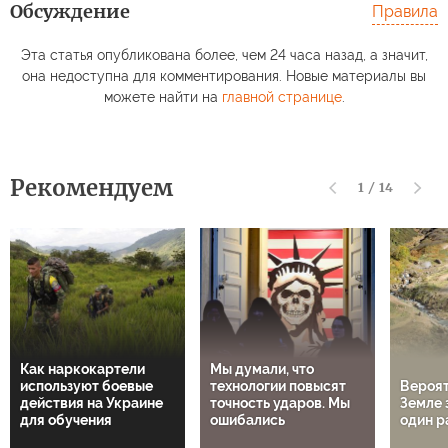
Обсуждение
Правила
Эта статья опубликована более, чем 24 часа назад, а значит,
она недоступна для комментирования. Новые материалы вы
можете найти на
главной странице
.
Рекомендуем
1
/
14
Как наркокартели
Мы думали, что
используют боевые
технологии повысят
Вероят
действия на Украине
точность ударов. Мы
Земле 
для обучения
ошибались
один р