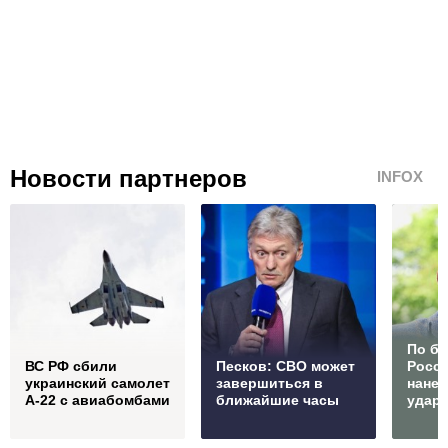
Новости партнеров
INFOX
По б
ВС РФ сбили
Песков: СВО может
Росс
украинский самолет
завершиться в
нане
А-22 с авиабомбами
ближайшие часы
удар