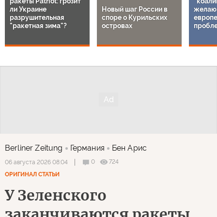
ракеты Patriot: грозит
"коали
ли Украине
Новый шаг России в
желаю
разрушительная
споре о Курильских
европе
"ракетная зима"?
островах
пробл
Berliner Zeitung
Германия
Бен Арис
0
724
06 августа 2026 08:04
ОРИГИНАЛ СТАТЬИ
У Зеленского
заканчиваются ракеты