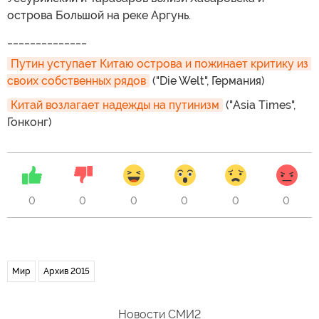
острова Большой на реке Аргунь.
______________
Путин уступает Китаю острова и пожинает критику из 
своих собственных рядов
("Die Welt", Германия)
Китай возлагает надежды на путинизм
("Asia Times",
Гонконг)
0
0
0
0
0
0
Мир
Архив 2015
Новости СМИ2