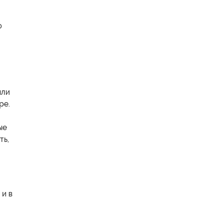
ю
или
ре.
ые
ть,
 и в