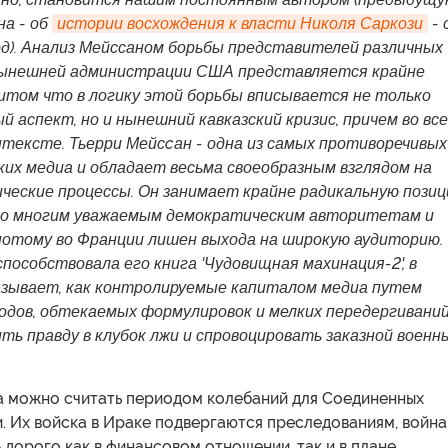
а - об
истории восхождения к власти Николя Саркози
- 
од). Анализ Мейссаном борьбы представителей различных
нынешней администрации США представляется крайне
итом что в логику этой борьбы вписывается не только
 аспект, но и нынешний кавказский кризис, причем во вс
нтексте. Тьерри Мейсcан - одна из самых противоречивых
ких медиа и обладает весьма своеобразным взглядом на
ческие процессы. Он занимает крайне радикальную пози
ко многим уважаемым демократическим авторитетам и
отому во Франции лишен выхода на широкую аудиторию.
пособствовала его книга 'Чудовищная махинация-2', в
азывает, как контролируемые капиталом медиа путем
одов, обтекаемых формулировок и мелких передергивани
ь правду в клубок лжи и спровоцировать заказной военн
а можно считать периодом колебаний для Соединенных
. Их войска в Ираке подвергаются преследованиям, война
 дорого как в финансовом отношении, так и в плане