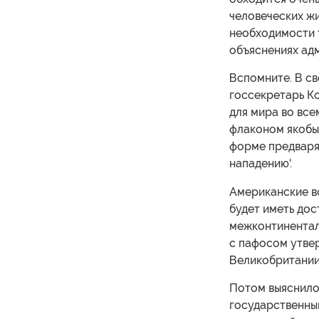
человеческих ж
необходимости т
объяснениях ад
Вспомните. В с
госсекретарь К
для мира во вс
флаконом якобы 
форме предваря
нападению'.
Американские во
будет иметь до
межконтинентал
с пафосом утве
Великобритании 
Потом выяснилос
государственный