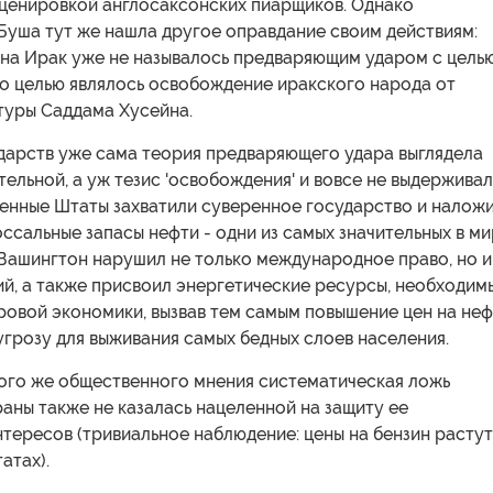
ценировкой англосаксонских пиарщиков. Однако
Буша тут же нашла другое оправдание своим действиям:
на Ирак уже не называлось предваряющим ударом с цель
го целью являлось освобождение иракского народа от
туры Саддама Хусейна.
ударств уже сама теория предваряющего удара выглядела
ельной, а уж тезис 'освобождения' и вовсе не выдерживал
ненные Штаты захватили суверенное государство и налож
оссальные запасы нефти - одни из самых значительных в ми
 Вашингтон нарушил не только международное право, но и
й, а также присвоил энергетические ресурсы, необходим
ровой экономики, вызвав тем самым повышение цен на неф
угрозу для выживания самых бедных слоев населения.
ого же общественного мнения систематическая ложь
аны также не казалась нацеленной на защиту ее
тересов (тривиальное наблюдение: цены на бензин растут
атах).