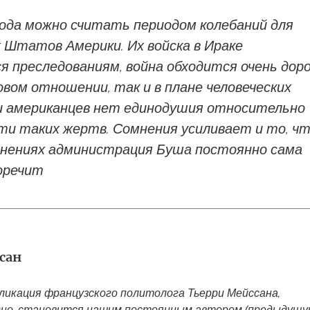
года можно считать периодом колебаний для
 Штатов Америки. Их войска в Ираке
 преследованиям, война обходится очень дор
овом отношении, так и в плане человеческих
ди американцев нет единодушия относительно
ти таких жертв. Сомнения усиливает и то, ч
яснениях администрация Буша постоянно сама
оречит
сан
ликация французского политолога Тьерри Мейссана,
дно, становится нашим постоянным автором (предыдущ