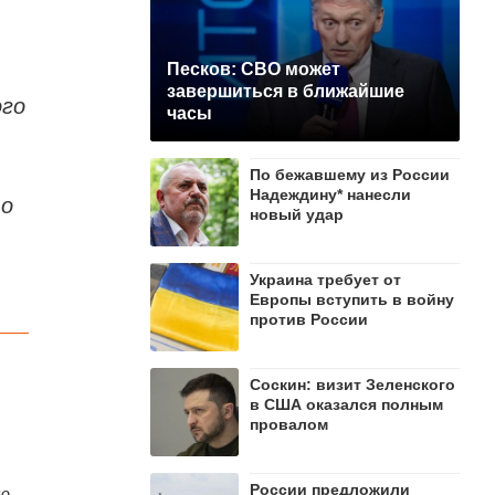
Песков: СВО может
завершиться в ближайшие
ого
часы
По бежавшему из России
Надеждину* нанесли
то
новый удар
Украина требует от
Европы вступить в войну
против России
Соскин: визит Зеленского
в США оказался полным
провалом
России предложили
ую