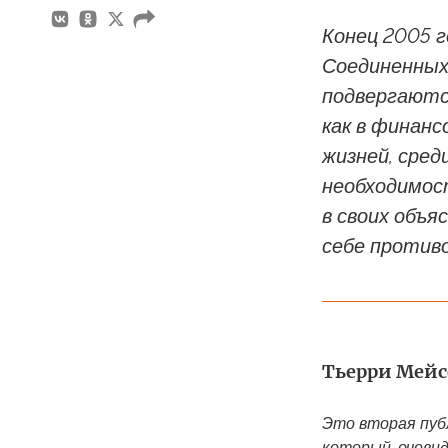
Конец 2005 
Соединенных
подвергаются
как в финанс
жизней, сре
необходимос
в своих объ
себе против
Тьерри Мейс
Это вторая пуб
который, очеви