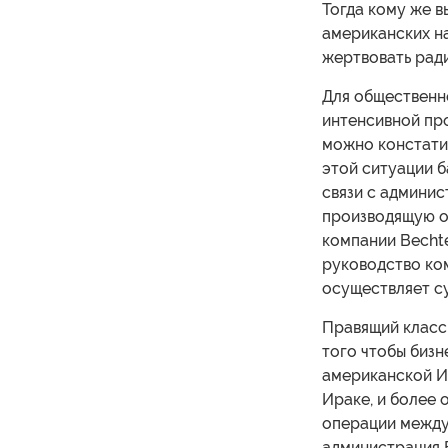
Тогда кому же в
американских н
жертвовать ради
Для общественн
интенсивной про
можно констатир
этой ситуации б
связи с админис
производящую об
компании Bechte
руководство ко
осуществляет су
Правящий класс
того чтобы бизн
американской Им
Ираке, и более
операции между 
администрация Б