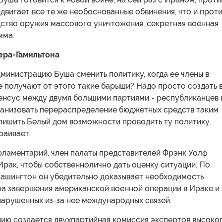
двигает все те же необоснованные обвинения, что и прот
дство оружия массового уничтожения, секретная военная
мма.
ера-Гамильтона
дминистрацию Буша сменить политику, когда ее члены в
 получают от этого такие барыши? Надо просто создать 
енсус между двумя большими партиями - республиканцев 
ганизовать перераспределение бюджетных средств таким
лишить Белый дом возможности проводить ту политику,
раивает.
рламентарий, член палаты представителей Фрэнк Уолф
Ирак, чтобы собственнолично дать оценку ситуации. По
Вашингтон он убедительно доказывает необходимость
на завершения американской военной операции в Ираке и
нарушенных из-за нее международных связей.
нию создается двухпартийная комиссия экспертов высоко