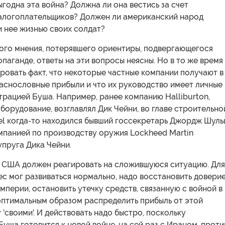
ыгодна эта война? Должна ли она вестись за счет
алогоплательщиков? Должен ли американский народ
 нее жизнью своих солдат?
ого мнения, потерявшего ориентиры, подвергающегося
паганде, ответы на эти вопросы неясны. Но в то же время
овать факт, что некоторые частные компании получают в
аснословные прибыли и что их руководство имеет личные
трацией Буша. Например, ранее компанию Halliburton,
орудование, возглавлял Дик Чейни, во главе строительно
l когда-то находился бывший госсекретарь Джордж Шульц
мпанией по производству оружия Lockheed Martin
пруга Дика Чейни.
 США должен реагировать на сложившуюся ситуацию. Для
ес мог развиваться нормально, надо восстановить доверие
перии, остановить утечку средств, связанную с войной в
 оптимальным образом распределить прибыль от этой
'своими'. И действовать надо быстро, поскольку
уша готовится к новой войне, на сей раз с Ираном, проти