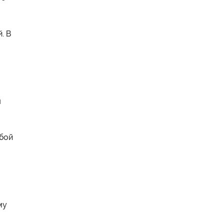
. В
я
обой
му