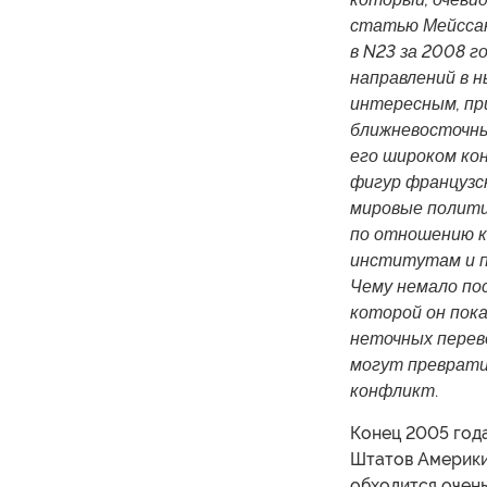
статью Мейссан
в N23 за 2008 г
направлений в 
интересным, пр
ближневосточный
его широком ко
фигур французс
мировые полити
по отношению 
институтам и п
Чему немало пос
которой он пок
неточных перев
могут превратит
конфликт
.
Конец 2005 год
Штатов Америки
обходится очень