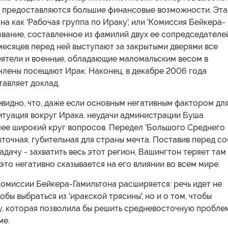
й предоставляются большие финансовые возможности. Эта
на как 'Рабочая группа по Ираку', или 'Комиссия Бейкера-
азвание, составленное из фамилий двух ее сопредседателей
месяцев перед ней выступают за закрытыми дверями все
еятели и военные, обладающие маломальским весом в
члены посещают Ирак. Наконец, в декабре 2006 года
авляет доклад.
видно, что, даже если основным негативным фактором дл
итуация вокруг Ирака, неудачи администрации Буша
лее широкий круг вопросов. Передел 'Большого Среднего
ыточная, губительная для страны мечта. Поставив перед с
дачу - захватить весь этот регион, Вашингтон теряет там
 это негативно сказывается на его влиянии во всем мире.
омиссии Бейкера-Гамильтона расширяется: речь идет не
обы выбраться из 'иракской трясины', но и о том, чтобы
у, которая позволила бы решить средневосточную пробле
ме.