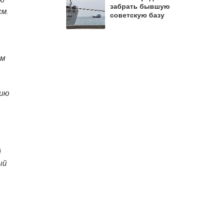
забрать бывшую
см.
советскую базу
ем
цию
й
ый