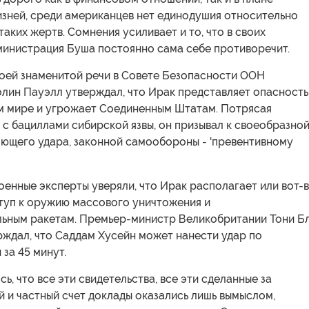
изней, среди американцев нет единодушия относительно
аких жертв. Сомнения усиливает и то, что в своих
министрация Буша постоянно сама себе противоречит.
воей знаменитой речи в Совете Безопасности ООН
олин Пауэлл утверждал, что Ирак представляет опасность
ем мире и угрожает Соединенным Штатам. Потрясая
с бациллами сибирской язвы, он призывал к своеобразно
ющего удара, законной самообороны - 'превентивному
енные эксперты уверяли, что Ирак располагает или вот-
ступ к оружию массового уничтожения и
ьным ракетам. Премьер-министр Великобритании Тони Б
рждал, что Саддам Хусейн может нанести удар по
за 45 минут.
ь, что все эти свидетельства, все эти сделанные за
 и частный счет доклады оказались лишь вымыслом,