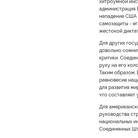
хитроумной инс
администрация 
нападение США 
самозащиты - е
жестокой дикта
Для других гос
довольно сомнит
критики. Соеди
руку на его кол
Таким образом,
равновесие наци
для развития ми
что составляет 
Для американск
руководства стр
национальных ин
Соединенных Шт