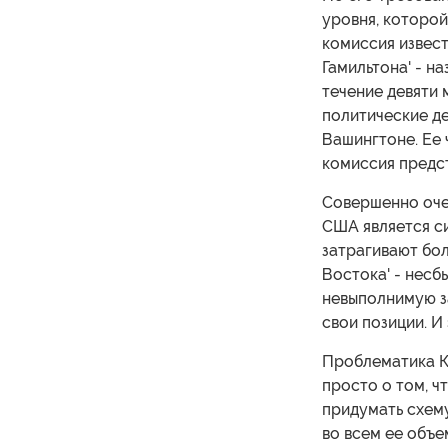
уровня, которо
комиссия извест
Гамильтона' - н
течение девяти 
политические д
Вашингтоне. Ее 
комиссия предст
Совершенно оче
США является с
затрагивают бо
Востока' - несб
невыполнимую за
свои позиции. И
Проблематика К
просто о том, чт
придумать схем
во всем ее объе