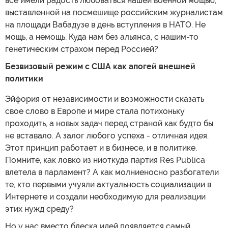
все имели радость любоваться нашей военной мощью,
выставленной на посмешище российским журналистам
на площади Вабадузе в день вступления в НАТО. Не
мощь, а немощь. Куда нам без альянса, с нашим-то
генетическим страхом перед Россией?
Безвизовый режим с США как апогей внешней
политики
Эйфория от независимости и возможности сказать
свое слово в Европе и мире стала потихоньку
проходить, а новых задач перед страной как будто бы
не вставало. А залог любого успеха - отличная идея.
Этот принцип работает и в бизнесе, и в политике.
Помните, как ловко из ниоткуда партия Res Publica
влетела в парламент? А как молниеносно разбогатели
те, кто первыми учуяли актуальность социализации в
Интернете и создали необходимую для реализации
этих нужд среду?
Но у нас вместо блеска идей появляется самый