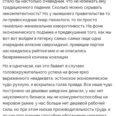
стало бы настолько очевидным, что не избежать ему
традиционного падения. Сколько можно скрывать
некомпетентность? Но у нынешнего правительства то
ли превосходные пиар-технологи, то ли просто
гениально-маниакальная изворотливость. На фоне
экономического подъема и предвкушения того, как мы
вот-вот войдем в пятерку самых-самых (еще одна
очередная иллюзия сверхзадачи), правящие партии
наслаждались рейтингами и не опасались
безвременной кончины коалиции.
Но в одночасье, как это бывает в случаях
головокружительного успеха на фоне ярко
выраженного неадеквата, эстонское экономическое
чудо рухнуло, и вскрылась голая правда. Все наше чудо
построено на дешевых шведских деньгах, у нас нет
наукоемкого бизнеса, мы не конкурентоспособны на
мировом рынке, у нас больше нет дешевой рабочей
силы, но при этом низкая производительность труда, и
до сих пор лучшим способом обогащения считались