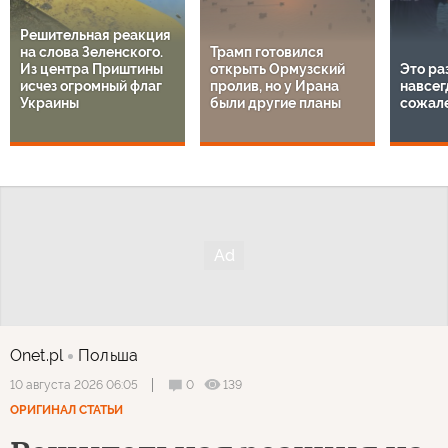
Решительная реакция
на слова Зеленского.
Трамп готовился
Из центра Приштины
открыть Ормузский
Это ра
исчез огромный флаг
пролив, но у Ирана
навсег
Украины
были другие планы
сожал
Onet.pl
Польша
0
139
10 августа 2026 06:05
ОРИГИНАЛ СТАТЬИ