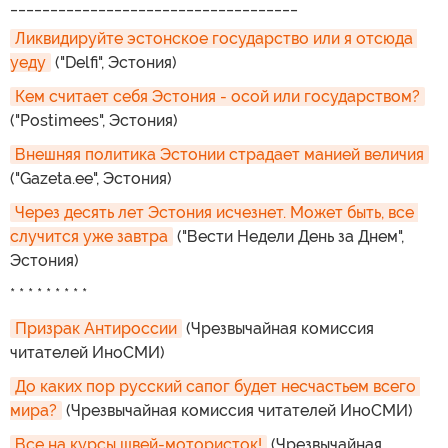
____________________________________
Ликвидируйте эстонское государство или я отсюда 
уеду
("Delfi", Эстония)
Кем считает себя Эстония - осой или государством?
("Postimees", Эстония)
Внешняя политика Эстонии страдает манией величия
("Gazeta.ee", Эстония)
Через десять лет Эстония исчезнет. Может быть, все 
случится уже завтра
("Вести Недели День за Днем",
Эстония)
* * * * * * * * *
Призрак Антироссии
(Чрезвычайная комиссия
читателей ИноСМИ)
До каких пор русский сапог будет несчастьем всего 
мира?
(Чрезвычайная комиссия читателей ИноСМИ)
Все на курсы швей-мотористок!
(Чрезвычайная