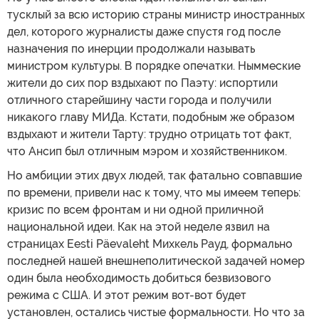
тусклый за всю историю страны министр иностранных
дел, которого журналисты даже спустя год после
назначения по инерции продолжали называть
министром культуры. В порядке опечатки. Ныммеские
жители до сих пор вздыхают по Паэту: испортили
отличного старейшину части города и получили
никакого главу МИДа. Кстати, подобным же образом
вздыхают и жители Тарту: трудно отрицать тот факт,
что Ансип был отличным мэром и хозяйственником.
Но амбиции этих двух людей, так фатально совпавшие
по времени, привели нас к тому, что мы имеем теперь:
кризис по всем фронтам и ни одной приличной
национальной идеи. Как на этой неделе язвил на
страницах Eesti Päevaleht Михкель Рауд, формально
последней нашей внешнеполитической задачей номер
один была необходимость добиться безвизового
режима с США. И этот режим вот-вот будет
установлен, остались чистые формальности. Но что за