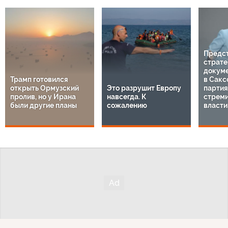
Предс
страте
докуме
Трамп готовился
в Сакс
открыть Ормузский
Это разрушит Европу
парти
пролив, но у Ирана
навсегда. К
стреми
были другие планы
сожалению
власти