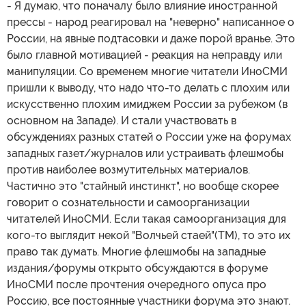
- Я думаю, что поначалу было влияние иностранной
прессы - народ реагировал на "неверно" написанное о
России, на явные подтасовки и даже порой вранье. Это
было главной мотивацией - реакция на неправду или
манипуляции. Со временем многие читатели ИноСМИ
пришли к выводу, что надо что-то делать с плохим или
искусственно плохим имиджем России за рубежом (в
основном на Западе). И стали участвовать в
обсуждениях разных статей о России уже на форумах
западных газет/журналов или устраивать флешмобы
против наиболее возмутительных материалов.
Частично это "стайный инстинкт", но вообще скорее
говорит о сознательности и самоорганизации
читателей ИноСМИ. Если такая самоорганизация для
кого-то выглядит некой "Волчьей стаей"(ТМ), то это их
право так думать. Многие флешмобы на западные
издания/форумы открыто обсуждаются в форуме
ИноСМИ после прочтения очередного опуса про
Россию, все постоянные участники форума это знают.