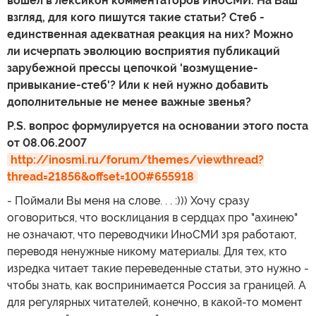
вошел в лексикон комментаторов ИноСМИ. На Ваш
взгляд, для кого пишутся такие статьи? Стеб -
единственная адекватная реакция на них? Можно
ли исчерпать эволюцию восприятия публикаций
зарубежной прессы цепочкой 'возмущение-
привыкание-стеб'? Или к ней нужно добавить
дополнительные не менее важные звенья?
P.S. вопрос формулируется на основании этого поста
от 08.06.2007
http://inosmi.ru/forum/themes/viewthread?
thread=21856&offset=100#655918
- Поймали Вы меня на слове. . . :))) Хочу сразу
оговориться, что восклицания в сердцах про "ахинею"
не означают, что переводчики ИноСМИ зря работают,
переводя ненужные никому материалы. Для тех, кто
изредка читает такие переведенные статьи, это нужно -
чтобы знать, как воспринимается Россия за границей. А
для регулярных читателей, конечно, в какой-то момент