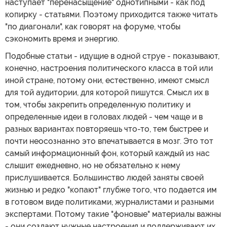
наступает "перенасыщение" однотипными - как под
копирку - статьями. Поэтому приходится также читать
"по диагонали", как говорят на форуме, чтобы
сэкономить время и энергию.
Подобные статьи - идущие в одной струе - показывают,
конечно, настроения политического класса в той или
иной стране, потому они, естественно, имеют смысл
для той аудитории, для которой пишутся. Смысл их в
том, чтобы закрепить определенную политику и
определенные идеи в головах людей - чем чаще и в
разных вариантах повторяешь что-то, тем быстрее и
почти неосознанно это впечатывается в мозг. Это тот
самый информационный фон, который каждый из нас
слышит ежедневно, но не обязательно к нему
прислушивается. Большинство людей заняты своей
жизнью и редко "копают" глубже того, что подается им
в готовом виде политиками, журналистами и разными
экспертами. Потому такие "фоновые" материалы важны
- они создают нужные настроения и поддерживают их,