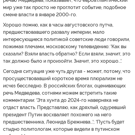
речью Медведева, показывает, что евроатлантический
мир уже так просто не проглотит событие, подобное
смене власти в январе 2000-го.
Хорошо помню, как в часы августовского путча,
предшествовавшего развалу империи, мало
интересующиеся политикой советские люди говорили,
пожимая плечами, московскому телевидению: 'Как вы
сказали? Взяли власть обратно? Если взяли, значит, это
так должно было и произойти. Значит, это хорошо...'.
Сегодня ситуация уже чуть другая - может, потому, что
просуществовавший короткое время плюрализм не
исчез бесследно. В российских блогах, оценивающих
речь Медведева, сотнями можем встретить такие
комментарии: 'Эта хунта до 2024-го наверняка не
отдаст власть. Представляю, как дряхлый, одуревший
президент Путин восхваляет похожего на него
предшественника, Леонида Брежнева...'; 'Пусть будет
стыдно политологам, которые видели в путинском