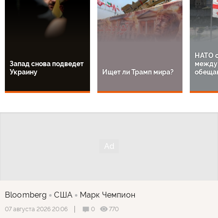
НАТО о
Запад снова подведет
между 
Украину
Ищет ли Трамп мира?
обеща
Bloomberg
США
Марк Чемпион
0
770
07 августа 2026 20:06