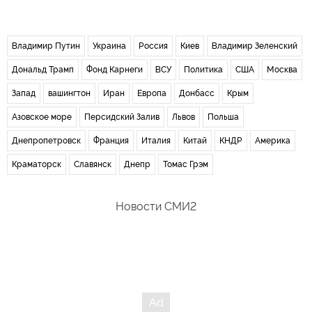
Владимир Путин
Украина
Россия
Киев
Владимир Зеленский
Дональд Трамп
Фонд Карнеги
ВСУ
Политика
США
Москва
Запад
вашингтон
Иран
Европа
Донбасс
Крым
Азовское море
Персидский Залив
Львов
Польша
Днепропетровск
Франция
Италия
Китай
КНДР
Америка
Краматорск
Славянск
Днепр
Томас Грэм
Новости СМИ2