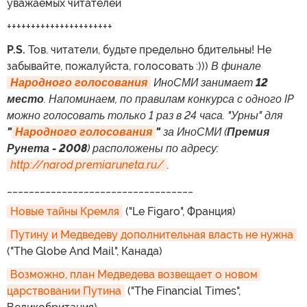
уважаемых читателей
++++++++++++++++++++++
P.S.
Тов. читатели, будьте предельно бдительны! Не
забывайте, пожалуйста, голосовать :)))
В финале
Народного голосования
ИноСМИ занимает
12
место
. Напоминаем, по правилам конкурса с одного IP
можно голосовать только 1 раз в 24 часа. "Урны" для
"
Народного голосования
"
за ИноСМИ (
Премия
Рунета - 2008
) расположены по адресу:
http://narod.premiaruneta.ru/
.
__________________________________
Новые тайны Кремля
("Le Figaro", Франция)
Путину и Медведеву дополнительная власть не нужна
("The Globe And Mail", Канада)
Возможно, план Медведева возвещает о новом 
царствовании Путина
("The Financial Times",