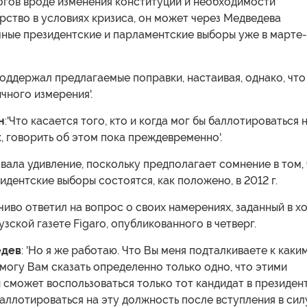
гов вроде изменения конституции и необходимости
рство в условиях кризиса, он может через Медведева
чные президентские и парламентские выборы уже в марте-
оддержал предлагаемые поправки, настаивая, однако, что
ичного измерения'.
н
:'Что касается того, кто и когда мог бы баллотироваться 
 говорить об этом пока преждевременно'.
вала удивление, поскольку предполагает сомнение в том,
дентские выборы состоятся, как положено, в 2012 г.
иво ответил на вопрос о своих намерениях, заданный в х
зской газете Figaro, опубликованного в четверг.
едев
: 'Но я же работаю. Что Вы меня подталкиваете к каки
могу Вам сказать определенно только одно, что этими
сможет воспользоваться только тот кандидат в президент
аллотироваться на эту должность после вступления в сил