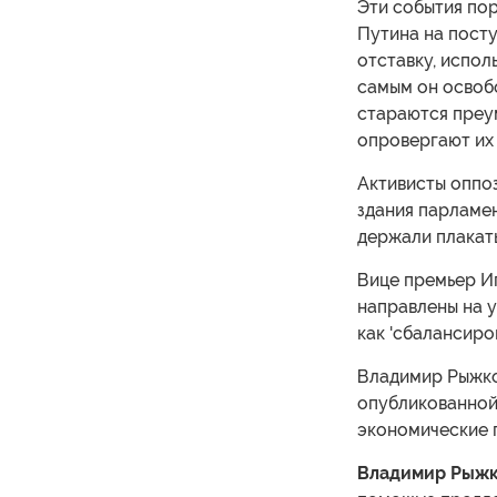
Эти события пор
Путина на посту
отставку, испол
самым он освобо
стараются преу
опровергают их
Активисты оппоз
здания парламен
держали плакаты
Вице премьер Иг
направлены на у
как 'сбалансиро
Владимир Рыжков
опубликованной 
экономические 
Владимир Рыж