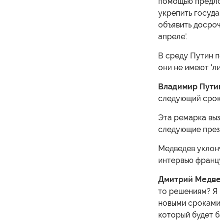
помощью предло
укрепить госуда
объявить досро
апреле'.
В среду Путин п
они не имеют 'л
Владимир Пути
следующий срок,
Эта ремарка выз
следующие прези
Медведев уклонч
интервью францу
Дмитрий Медв
то решениям? Я 
новыми сроками 
который будет б