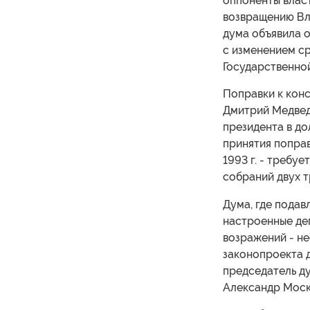
оппоненты власт
возвращению Вл
дума объявила о
с изменением с
Государственной
Поправки к конс
Дмитрий Медвед
президента в дол
принятия поправ
1993 г. - требу
собраний двух т
Дума, где пода
настроенные деп
возражений - не
законопроекта д
председатель д
Александр Моск