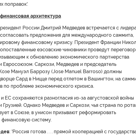
 поправок'.
 финансовая архитектура
 президент России Дмитрий Медведев встречается с лидер
ы согласовать предложения для международного саммита,
ировому финансовому кризису. Президент Франции Нико
копоставленные еэсовские чиновники проведут переговор
изывающим к обновлению экономического партнерства
и Евросоюзом. Саркози, Медведев и председатель
озе Мануэл Баррозу (Jose Manuel Barroso) должны
дворце Сард в Ницце перед отлетом в Вашингтон, на самм
в по проблеме экономического кризиса.
и ЕС сохраняются разногласия из-за августовской войны
 Грузией. Однако Медведев и Саркози, чья страна по рот
вует в Союзе, в унисон призывают реформировать
финансовую систему.
едев
: 'Россия готова . . . прямой кооперацией с государст