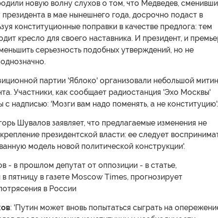
одили новую волну слухов о том, что Медведев, сменивш
 президента в мае нынешнего года, досрочно подаст в
ьзуя конституционные поправки в качестве предлога: тем
дит кресло для своего наставника. И президент, и премье
меньшить серьезность подобных утверждений, но не
 однозначно.
иционной партии 'Яблоко' организовали небольшой митин
та. Участники, как сообщает радиостанция 'Эхо Москвы'
 с надписью: 'Мозги вам надо поменять, а не конституцию'.
орь Шувалов заявляет, что предлагаемые изменения не
крепление президентской власти: ее следует воспринима
ванную модель новой политической конструкции'.
 - в прошлом депутат от оппозиции - в статье,
в пятницу в газете Moscow Times, прогнозирует
потрясения в России
ков
: 'Путин может вновь попытаться сыграть на опережение