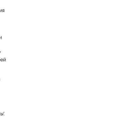
ия
и
у
еей
й
'.