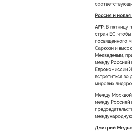
соответствующих
Россия и новая
AFP
: В пятницу
стран ЕС, чтоб
посвященного м
Саркози и высо
Медведевым, пр
между Россией 
Еврокомиссии Ж
встретиться во 
мировых лидеро
Между Москвой 
между Россией и
председательст
международную 
Дмитрий Медв