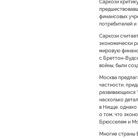
Саркози критик
предшествовавш
финансовых учр
потребителей и 
Саркози считает
экономически р
мировую финансо
с Бреттон-Вудс
войны, были со
Москва предлага
частности, прид
развивающихся '
насколько дета
в Ницце, однако
о том, что экон
Брюсселем и Мо
Многие страны 