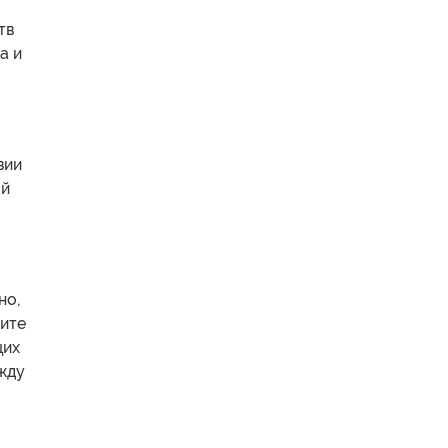
тв
а и
вии
ой
но,
мите
щих
ежду