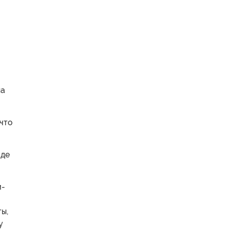
на
 что
оде
м-
ы,
у