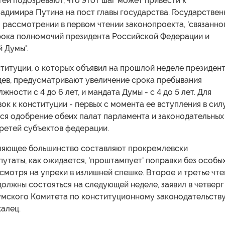
ей подозревают, что этот шаг может привести к
адимира Путина на пост главы государства. Государствен
 рассмотрении в первом чтении законопроекта, 'связанно
рока полномочий президента Российской Федерации и
 Думы".
титуции, о которых объявил на прошлой неделе президен
ев, предусматривают увеличение срока пребывания
жности с 4 до 6 лет, и мандата Думы - с 4 до 5 лет. Для
ок к конституции - первых с момента ее вступления в силу
ется одобрение обеих палат парламента и законодательных
ретей субъектов федерации.
вляющее большинство составляют прокремлевски
утаты, как ожидается, 'проштампует' поправки без особы
смотря на упреки в излишней спешке. Второе и третье чт
олжны состояться на следующей неделе, заявил в четверг
умского Комитета по конституционному законодательств
алец.