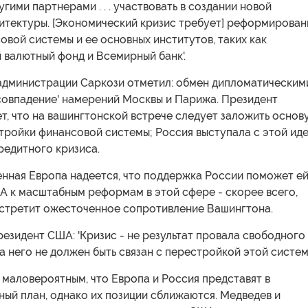
угими партнерами . . . участвовать в создании новой
итектуры. [Экономический кризис требует] реформирован
вой системы и ее основных институтов, таких как
валютный фонд и Всемирный банк'.
администрации Саркози отметил: обмен дипломатическим
'совпадение' намерений Москвы и Парижа. Президент
т, что на вашингтонской встрече следует заложить основ
тройки финансовой системы; Россия выступала с этой ид
редитного кризиса.
енная Европа надеется, что поддержка России поможет е
А к масштабным реформам в этой сфере - скорее всего,
встретит ожесточенное сопротивление Вашингтона.
президент США: 'Кризис - не результат провала свободного
на него не должен быть связан с перестройкой этой системы
маловероятным, что Европа и Россия представят в
ый план, однако их позиции сближаются. Медведев и