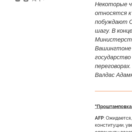
Некоторые ч
относятся к 
побуждают С
шагу. В кон
Министерств
Вашингтоне 
государство
переговорах
Валдас Адамк
"Проштамповка
AFP
: Ожидается
конституции, у