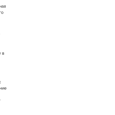
ная
го
т
 в
х
ение
у