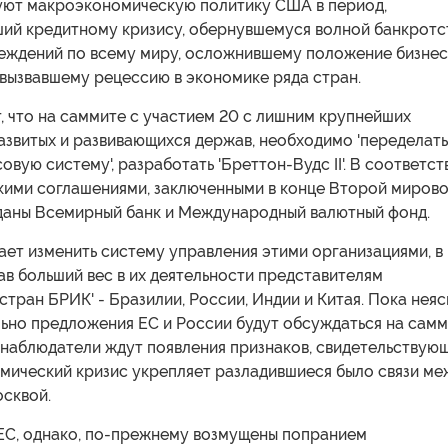
уют макроэкономическую политику США в период,
ий кредитному кризису, обернувшемуся волной банкротс
еждений по всему миру, осложнившему положение бизнес
вызвавшему рецессию в экономике ряда стран.
, что на саммите с участием 20 с лишним крупнейших
азвитых и развивающихся держав, необходимо 'переделать
вую систему', разработать 'Бреттон-Вудс II'. В соответст
кими соглашениями, заключенными в конце Второй миров
зданы Всемирный банк и Международный валютный фонд.
ет изменить систему управления этими организациями, в
ав больший вес в их деятельности представителям
стран БРИК' - Бразилии, России, Индии и Китая. Пока неяс
льно предложения ЕС и России будут обсуждаться на сам
 наблюдатели ждут появления признаков, свидетельствую
омический кризис укрепляет разладившиеся было связи м
сквой.
ЕС, однако, по-прежнему возмущены попранием