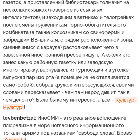
газеток, а приставленный библиотэкарь толмачит на
нескольких языках (наверное из ссыльных
интеллигентов), и заходящим в ватниках и телогрейках
после смены труженникам горно-обогатительного
комбината (а также колхозникам со свинофермы и
забредшим ВВ-шникам, с рядом расположенной зоны,
сменившимся с караула) растолковывает чего в
завезенной иностранной прессе пишуть. А ежели кто
занес какую районную газетку или заводскую
многотиражку, вернувшись из турпоездки и в уголке,
выпуская пар изо рта (а помещение не отапливается
само-собой), собрав кружок интересующихся, своими
словами пересказывает - чем там народ дышит, так в
чем дело-то? Было бы кому интересно, а все -
культур-
мультур
!
levbenbetzal:
ИноСМИ - это реальное воплощение
плюрализма в море негласного информационного
тоталитаризма под названием "свобода слова". Браво