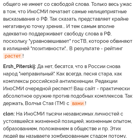
общего не имеет со свободой слова. Только весь ужас
в том, что ИноСМИ печатает самые нелицеприятные
высказывания о РФ. Так сказать, представляет крайне
негативную точку зрения... И тем самым вполне
адекватно поддерживает свободу слова в РФ,
поскольку "уравновешивает" госТВ, которое обвиняют
в излишней "позитивности"... В результате - рейтинг
растет
!
Ersh_Piterskij:
Да нет, бесятся, что в России снова
народ "неправильный". Как всегда, песня стара, как
комплексы российской антилюхенции. Редакции
ИноСМИ очередной респект! Ваш сайт - практически
абсолютное оружие против подобных комплексов. Так
держать, Волчья Стая (TМ) с
вами
!
clon:
На ИноСМИ тысячи независимых личностей с
устоявшейся жизненной позицией, жизненным опытом,
образованием, положением в обществе и пр. Этих
людей вы называете зомбированным стадом потому,