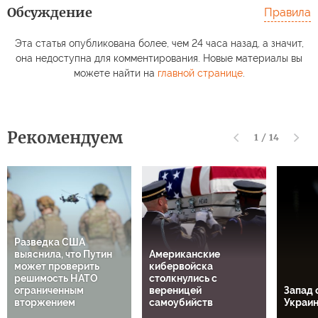
Обсуждение
Правила
Эта статья опубликована более, чем 24 часа назад, а значит,
она недоступна для комментирования. Новые материалы вы
можете найти на
главной странице
.
Рекомендуем
1
/
14
Разведка США
выяснила, что Путин
Американские
может проверить
кибервойска
решимость НАТО
столкнулись с
ограниченным
вереницей
Запад 
вторжением
самоубийств
Украи