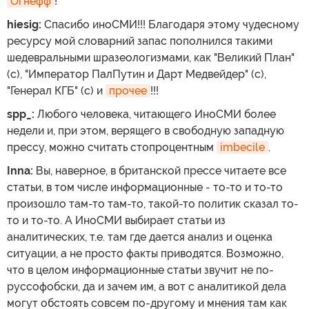
Огнефф
!
hiesig:
Спасибо иноСМИ!!! Благодаря этому чудесному
ресурсу мой словарний запас пополнился такими
шедевральными шразеологизмами, как "Великий План"
(с), "Император ПалПутин и Дарт Медвейдер" (с),
"Генерал КГБ" (с) и
прочее
!!!
spp_:
Любого человека, читающего ИноСМИ более
недели и, при этом, верящего в свободную западную
прессу, можно считать стопроцентным
imbecile
.
Inna:
Вы, наверное, в британской прессе читаете все
статьи, в том числе информационные - то-то и то-то
произошло там-то там-то, такой-то политик сказал то-
то и то-то. А ИноСМИ выбирает статьи из
аналитических, т.е. там где дается анализ и оценка
ситуации, а не просто факты приводятся. Возможно,
что в целом информационные статьи звучит не по-
руссофобски, да и зачем им, а вот с аналитикой дела
могут обстоять совсем по-другому и мнения там как