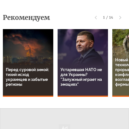
Рекомендуем
1
/
14
Новый
технол
Перед суровой зимой:
Устаревшая НАТО не
прорыв
тихий исход
для Украины?
конфли
украинцев и забытые
"Залужный играет на
возгла
регионы
эмоциях"
фирмы