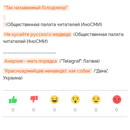
"Так называемый Голодомор"
(Общественная палата читателей ИноСМИ)
Не кусайте русского медведя
(Общественная палата
читателей ИноСМИ)
_______________________
Анархия - мать порядка
("Telegraf", Латвия)
'Красноармейцев ненавидят, как собак'
("День",
Украина)
0
0
0
0
0
0