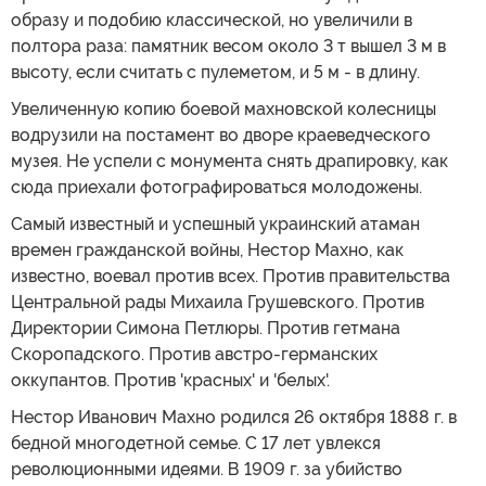
образу и подобию классической, но увеличили в
полтора раза: памятник весом около 3 т вышел 3 м в
высоту, если считать с пулеметом, и 5 м - в длину.
Увеличенную копию боевой махновской колесницы
водрузили на постамент во дворе краеведческого
музея. Не успели с монумента снять драпировку, как
сюда приехали фотографироваться молодожены.
Самый известный и успешный украинский атаман
времен гражданской войны, Нестор Махно, как
известно, воевал против всех. Против правительства
Центральной рады Михаила Грушевского. Против
Директории Симона Петлюры. Против гетмана
Скоропадского. Против австро-германских
оккупантов. Против 'красных' и 'белых'.
Нестор Иванович Махно родился 26 октября 1888 г. в
бедной многодетной семье. С 17 лет увлекся
революционными идеями. В 1909 г. за убийство