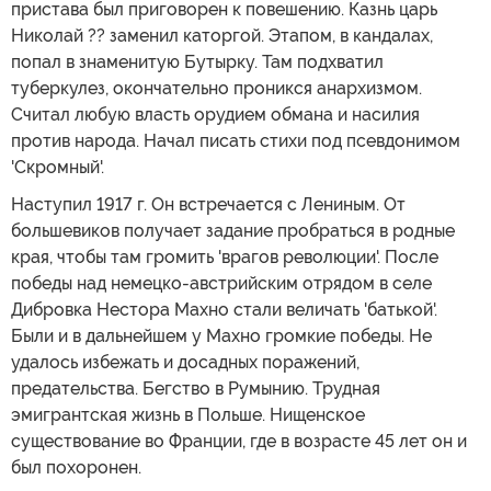
пристава был приговорен к повешению. Казнь царь
Николай ?? заменил каторгой. Этапом, в кандалах,
попал в знаменитую Бутырку. Там подхватил
туберкулез, окончательно проникся анархизмом.
Считал любую власть орудием обмана и насилия
против народа. Начал писать стихи под псевдонимом
'Скромный'.
Наступил 1917 г. Он встречается с Лениным. От
большевиков получает задание пробраться в родные
края, чтобы там громить 'врагов революции'. После
победы над немецко-австрийским отрядом в селе
Дибровка Нестора Махно стали величать 'батькой'.
Были и в дальнейшем у Махно громкие победы. Не
удалось избежать и досадных поражений,
предательства. Бегство в Румынию. Трудная
эмигрантская жизнь в Польше. Нищенское
существование во Франции, где в возрасте 45 лет он и
был похоронен.