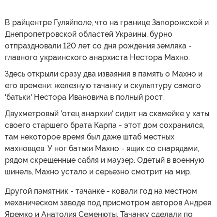
В райцентре Гуляйполе, что на границе Запорожской и
Днепропетровской областей Украины, бурно
отпраздновали 120 лет со дня рождения земляка -
главного украинского анархиста Нестора Махно.
Здесь открыли сразу два изваяния в память о Махно и
его времени: железную тачанку и скульптуру самого
'батьки' Нестора Ивановича в полный рост.
Двухметровый 'отец анархии' сидит на скамейке у хаты
своего старшего брата Карпа - этот дом сохранился,
там некоторое время был даже штаб местных
махновцев. У ног батьки Махно - ящик со снарядами,
рядом скрещенные сабля и маузер. Одетый в военную
шинель, Махно устало и серьезно смотрит на мир.
Другой памятник - тачанке - ковали год на местном
механическом заводе под присмотром авторов Андрея
Яремко и Анатолия Семенюты. Тачанку сделали по