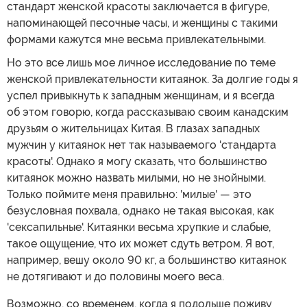
стандарт женской красоты заключается в фигуре,
напоминающей песочные часы, и женщины с такими
формами кажутся мне весьма привлекательными.
Но это все лишь мое личное исследование по теме
женской привлекательности китаянок. За долгие годы я
успел привыкнуть к западным женщинам, и я всегда
об этом говорю, когда рассказываю своим канадским
друзьям о жительницах Китая. В глазах западных
мужчин у китаянок нет так называемого 'стандарта
красоты'. Однако я могу сказать, что большинство
китаянок можно назвать милыми, но не знойными.
Только поймите меня правильно: 'милые' — это
безусловная похвала, однако не такая высокая, как
'сексапильные'. Китаянки весьма хрупкие и слабые,
такое ощущение, что их может сдуть ветром. Я вот,
например, вешу около 90 кг, а большинство китаянок
не дотягивают и до половины моего веса.
Возможно, со временем, когда я подольше поживу