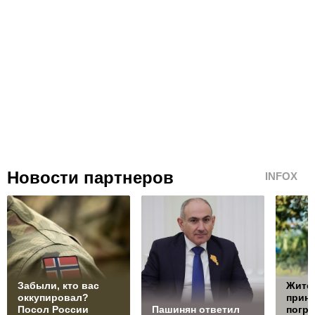
Новости партнеров
INFOX
Забыли, кто вас
Жите
оккупировал?
прин
Посол России
Пашинян ответил
погра