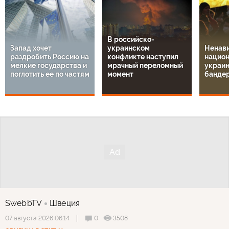
В российско-
Запад хочет
украинском
Ненави
раздробить Россию на
конфликте наступил
национ
мелкие государства и
мрачный переломный
украин
поглотить ее по частям
момент
банде
SwebbTV
Швеция
0
3508
07 августа 2026 06:14