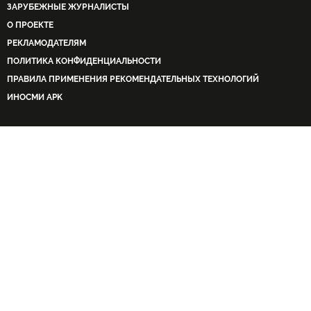
ЗАРУБЕЖНЫЕ ЖУРНАЛИСТЫ
О ПРОЕКТЕ
РЕКЛАМОДАТЕЛЯМ
ПОЛИТИКА КОНФИДЕНЦИАЛЬНОСТИ
ПРАВИЛА ПРИМЕНЕНИЯ РЕКОМЕНДАТЕЛЬНЫХ ТЕХНОЛОГИЙ
ИНОСМИ APK
Главный редактор:
А. А. Тургиева
Адрес электронной почты редакции:
info@inosmi.ru
Телефон редакции:
+7 495 645 66 01
Сетевое издание — Интернет-проект ИноСМИ.RU
зарегистрировано в Федеральной службе по надзору в сфере
связи, информационных технологий и массовых коммуникаций
(Роскомнадзор) 08 апреля 2014 года. Свидетельство о