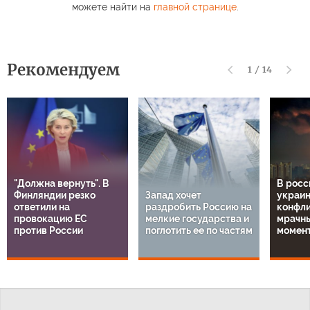
можете найти на
главной странице
.
Рекомендуем
1
/
14
"Должна вернуть". В
В росс
Финляндии резко
Запад хочет
украи
ответили на
раздробить Россию на
конфли
провокацию ЕС
мелкие государства и
мрачн
против России
поглотить ее по частям
момен