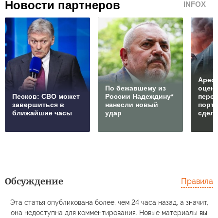
Новости партнеров
INFOX
Арест
По бежавшему из
оцен
Песков: СВО может
России Надеждину*
перс
завершиться в
нанесли новый
порто
ближайшие часы
удар
сдел
Обсуждение
Правила
Эта статья опубликована более, чем 24 часа назад, а значит,
она недоступна для комментирования. Новые материалы вы