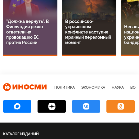
"Должна вернуть". В
В российско-
Финляндии резко
украинском
Ненави
ответили на
конфликте наступил
национ
провокацию ЕС
мрачный переломный
украин
против России
момент
банде
ПОЛИТИКА
ЭКОНОМИКА
НАУКА
ВОЕ
КАТАЛОГ ИЗДАНИЙ