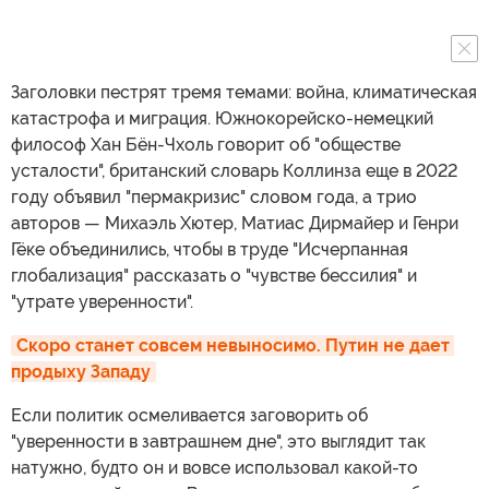
Заголовки пестрят тремя темами: война, климатическая
катастрофа и миграция. Южнокорейско-немецкий
философ Хан Бён-Чхоль говорит об "обществе
усталости", британский словарь Коллинза еще в 2022
году объявил "пермакризис" словом года, а трио
авторов — Михаэль Хютер, Матиас Дирмайер и Генри
Гёке объединились, чтобы в труде "Исчерпанная
глобализация" рассказать о "чувстве бессилия" и
"утрате уверенности".
Скоро станет совсем невыносимо. Путин не дает 
продыху Западу
Если политик осмеливается заговорить об
"уверенности в завтрашнем дне", это выглядит так
натужно, будто он и вовсе использовал какой-то