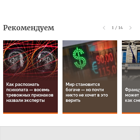
Рекомендуем
1
/
14
Как распознать
Мир становится
психопата — восемь
богаче — но почти
Францу
тревожных признаков
никто не хочет в это
может 
назвали эксперты
верить
как сн