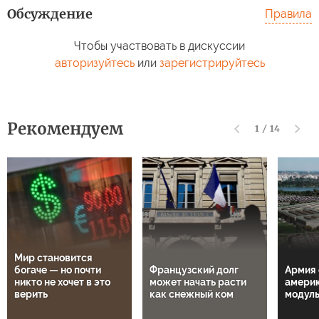
Обсуждение
Правила
Чтобы участвовать в дискуссии
авторизуйтесь
или
зарегистрируйтесь
Рекомендуем
1
/
14
Мир становится
богаче — но почти
Французский долг
Армия 
никто не хочет в это
может начать расти
амери
верить
как снежный ком
модул