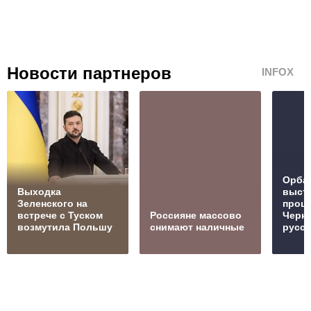
Новости партнеров
INFOX
Орбан
Выходка
выст
Зеленского на
проц
встрече с Туском
Россияне массово
Черн
возмутила Польшу
снимают наличные
русск