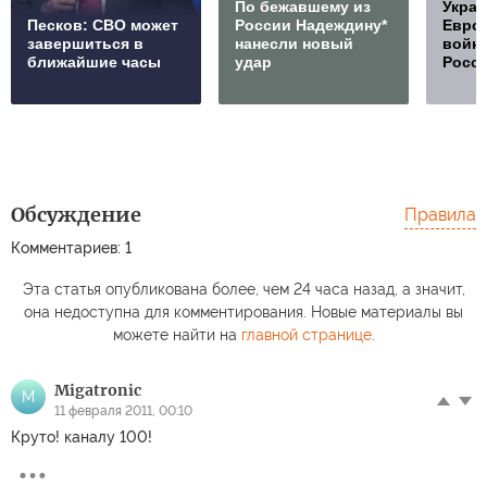
По бежавшему из
Украи
Песков: СВО может
России Надеждину*
Европ
завершиться в
нанесли новый
войну
ближайшие часы
удар
Росс
Обсуждение
Правила
Комментариев: 1
Эта статья опубликована более, чем 24 часа назад, а значит,
она недоступна для комментирования. Новые материалы вы
можете найти на
главной странице
.
Migatronic
M
11 февраля 2011, 00:10
Круто! каналу 100!