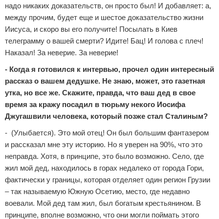
надо никаких доказательств, он просто был! И добавляет: а,
между прочим, будет еще и шестое доказательство жизни
Иисуса, и скоро вы его получите! Посылать в Киев
телеграмму о вашей смерти? Идите! Бац! И голова с плеч!
Наказал! За неверие. За неверие!
- Когда я готовился к интервью, прочел один интересный
рассказ о вашем дедушке. Не знаю, может, это газетная
утка, но все же. Скажите, правда, что ваш дед в свое
время за кражу посадил в тюрьму некого Иосифа
Джугашвили человека, который позже стал Сталиным?
-
(Улыбается). Это мой отец! Он был большим фантазером
и рассказал мне эту историю. Но я уверен на 90%, что это
неправда. Хотя, в принципе, это было возможно. Село, где
жил мой дед, находилось в горах недалеко от города Гори,
фактически у границы, которая отделяет один регион Грузии
– так называемую Южную Осетию, место, где недавно
воевали. Мой дед там жил, был богатым крестьянином. В
принципе, вполне возможно, что они могли поймать этого