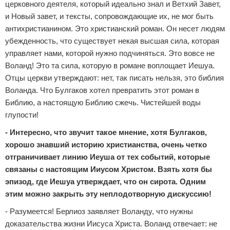
церковного деятеля, который идеально знал и Ветхий Завет,
и Новый завет, и тексты, сопровождающие их, не мог быть
антихристианином. Это христианский роман. Он несет людям
убежденность, что существует некая высшая сила, которая
управляет нами, которой нужно подчиняться. Это вовсе не
Воланд! Это та сила, которую в романе воплощает Иешуа.
Отцы церкви утверждают: нет, так писать нельзя, это библия
Воланда. Что Булгаков хотел превратить этот роман в
Библию, а настоящую Библию сжечь. Чистейшей воды
глупости!
- Интересно, что звучит такое мнение, хотя Булгаков,
хорошо знавший историю христианства, очень четко
отграничивает линию Иеуша от тех событий, которые
связаны с настоящим Ииусом Христом. Взять хотя бы
эпизод, где Иешуа утверждает, что он сирота. Одним
этим можно закрыть эту неплодотворную дискуссию!
- Разумеется! Берлиоз заявляет Воланду, что нужны
доказательства жизни Иисуса Христа. Воланд отвечает: не