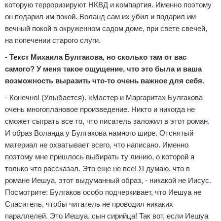
которую терроризируют НКВД и компартия. Именно поэтому
он подарил им покой. Воланд сам их убил и подарил им
вечный покой в окруженном садом доме, при свете свечей,
на попечении старого слуги.
- Текст Михаила Булгакова, но сколько там от вас
самого? У меня такое ощущение, что это была и ваша
возможность выразить что-то очень важное для себя.
- Конечно! (Улыбается). «Мастер и Маргарита» Булгакова
очень многоплановое произведение. Никто и никогда не
сможет сыграть все то, что писатель заложил в этот роман.
И образ Воланда у Булгакова намного шире. Отснятый
материал не охватывает всего, что написано. Именно
поэтому мне пришлось выбирать ту линию, о которой я
только что рассказал. Это еще не все! Я думаю, что в
романе Иешуа, этот выдуманный образ, - никакой не Иисус.
Посмотрите: Булгаков особо подчеркивает, что Иешуа не
Спаситель, чтобы читатель не проводил никаких
параллелей. Это Иешуа, сын сирийца! Так вот, если Иешуа