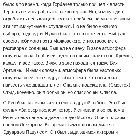
было в то время, когда Горбачев только пришел к власти.
Терпеть не могу работать на концертах! Нет, я могу один
отработать весь концерт, тут нет проблем, но мне противны
эти пятиминутные выступления. Но не было никакого
выбора, надо идти. Нужно было что-то прочесть. Выбрал
своего любимого поэта Маяковского, стихотворение о
разговоре с солнцем. Вышел на сцену. В зале атмосфера
отпугивающая. Горбачев сидит со своим политбюро. Кремль,
караул и все такое. Вижу, в зале находится также Вия
Артмане... Иными словами, атмосфера была настолько
отпугивающей, что я вдруг забыл текст, который знал
наизусть уже двадцать лет. Она мне подсказала. (Смеется).
Стыд, конечно, был большой, но спасибо ей! Спасла.
С Ригой меня связывает съемка в другой работе. Это был
фильм «Заговор послов», который снимали в основном в
Риге. Здесь снимали даже старую Москву. Я был плохим
послом Локкартом. Во время съемок познакомился с
Эдуардом Павулсом. Он был выдающимся актером и