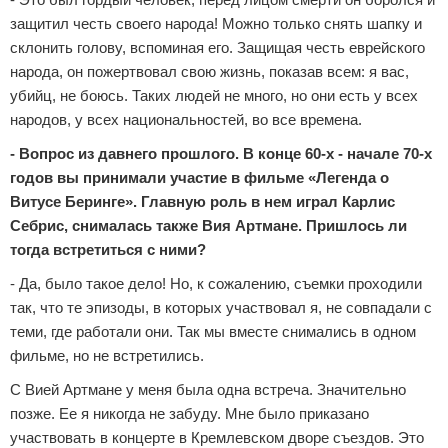
защитил честь своего народа! Можно только снять шапку и
склонить голову, вспоминая его. Защищая честь еврейского
народа, он пожертвовал свою жизнь, показав всем: я вас,
убийц, не боюсь. Таких людей не много, но они есть у всех
народов, у всех национальностей, во все времена.
- Вопрос из давнего прошлого. В конце 60-х - начале 70-х
годов вы принимали участие в фильме «Легенда о
Витусе Беринге». Главную роль в нем играл Карлис
Себрис, снималась также Вия Артмане. Пришлось ли
тогда встретиться с ними?
- Да
,
было такое дело! Н
о
, к сожал
е
ни
ю,
съемки проходили
так, что те эпизоды, в которых участвовал я, не совпад
ал
и с
теми, где работали они.
Так мы вместе снимались в одном
фильме, но не встретились.
С Вией Артмане у меня была одна встреча. Значительно
позже. Ее я никогда не забуду. Мне было приказано
участвовать в концерте в Кремлевском дворе съездов. Это