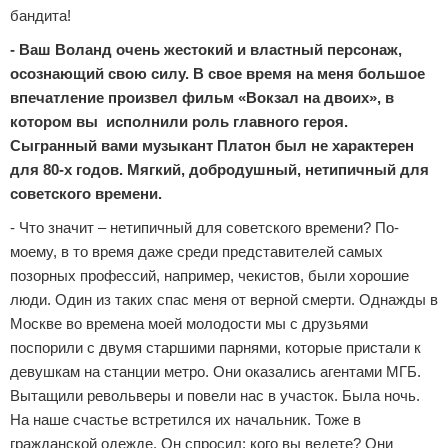
бандита!
- Ваш Воланд очень жестокий и властный персонаж,
осознающий свою силу. В свое время на меня большое
впечатление произвел фильм «Вокзал на двоих», в
котором вы
исполнили роль главного героя.
Сыгранный вами музыкант Платон был не характерен
для 80-х годов. Мягкий, добродушный, нетипичный для
советского времени.
- Что значит – нетипичный для советского времени? По-
моему, в то время даже среди представителей самых
позорных профессий, например, чекистов, были хорошие
люди. Один из таких спас меня от верной смерти. Однажды в
Москве во времена моей молодости мы с друзьями
поспорили с двумя старшими парнями, которые пристали к
девушкам на станции метро. Они оказались агентами МГБ.
Вытащили револьверы и повели нас в участок. Была ночь.
На наше счастье встретился их начальник. Тоже в
гражданской одежде. Он спросил: кого вы ведете? Они