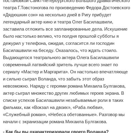
постановкой Санкт-петербургского Большого драматического
театра Г.Товстоногова по произведению Федора Достоевского
«Дядюшкин сон» на несколько дней в Ригу прибудет
легендарный актер кино и театра Олег Басилашвили,
заставила отложить все запланированные дела. Искушение
было настолько велико, что полдня прошлой субботы я
дежурил у телефона, ожидая, согласится ли господин
Басилашвили на беседу. Оказалось, что ждать стоило.
Выдающегося театрального актера Олега Басилашвили
современный латвийский зритель лучше всего знает по
сериалу «Мастер и Маргарита». Он настолько впечатляюще
и сильно сыграл Воланда, что забыть этот образ
невозможно. Наряду с героями романа Михаила Булгакова,
актер сыграл множество других любимых героев экрана. В
списке успехов Басилашвили незабываемые роли в таких
фильмах, как «Вокзал на двоих», «Раба любви»,
«Служебный роман», «Небеса обетованные». Разговор мы
начали с экранизации романа Михаила Булгакова.
- Как бы вы охарактеризовали своего Воланда?