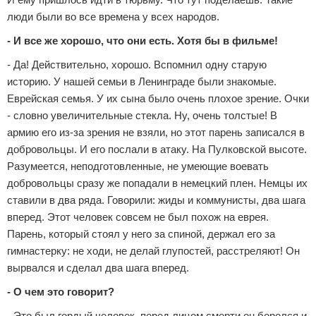
люди были во все времена у всех народов.
- И все же хорошо, что они есть. Хотя бы в фильме!
- Да! Действительно, хорошо. Вспомнил одну старую
историю. У нашей семьи в Ленинграде были знакомые.
Еврейская семья. У их сына было очень плохое зрение. Очки
- словно увеличительные стекла. Ну, очень толстые! В
армию его из-за зрения не взяли, но этот парень записался в
добровольцы. И его послали в атаку. На Пулковской высоте.
Разумеется, неподготовленные, не умеющие воевать
добровольцы сразу же попадали в немецкий плен. Немцы их
ставили в два ряда. Говорили: жиды и коммунисты, два шага
вперед. Этот человек совсем не был похож на еврея.
Парень, который стоял у него за спиной, держал его за
гимнастерку: не ходи, не делай глупостей, расстреляют! Он
вырвался и сделал два шага вперед.
- О чем это говорит?
- Это был гордый человек, перед лицом смерти он боролся и