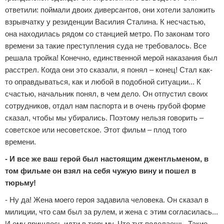
ответили: поймали двоих диверсантов, они хотели заложить
взрывчатку у резиденции Василия Сталина. К несчастью,
она находилась рядом со станцией метро. По законам того
времени за такие преступления суда не требовалось. Все
решала тройка! Конечно, единственной мерой наказания был
расстрел. Когда они это сказали, я понял – конец! Стал как-
то оправдываться, как и любой в подобной ситуации... К
счастью, начальник понял, в чем дело. Он отпустил своих
сотрудников, отдал нам паспорта и в очень грубой форме
сказал, чтобы мы убирались. Поэтому нельзя говорить –
советское или несоветское. Этот фильм – плод того
времени.
- И все же ваш герой был настоящим джентльменом, в
том фильме он взял на себя чужую вину и пошел в
тюрьму!
- Ну да! Жена моего героя задавила человека. Он сказал в
милиции, что сам был за рулем, и жена с этим согласилась...
И ему пришлось идти в тюрьму. Что тут поделаешь. Такие