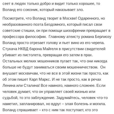
сеет в людях только добро и видит только хорошее, то
Воланд его союзник, который наказывает зло.
Посмотрите, что Воланд творит в Москве! Одаренного, но
необразованного поэта Бездомного, который писал свои
советские стишки, он при помощи шизофрении превращает в
профессора философии.
Главному атеисту романа Берлиозу
Воланд просто отрезает голову и пьет вино из его черепа.
Стукача НКВД барона Майгеля в присутствии свидетелей
убивает из пистолета, превращая его затем в прах.
Остальных мелких мошенников пугает так, что они никогда
больше не будут заниматься своим мошенничеством.
Он
внушает москвичам, что не все в этой жизни так просто, как
об этом пишет Карл Маркс. И не так просто, как в речах
Ленина или Сталина! Все намного, намного сложнее. Если
человек думает, что он управляет своей жизнью или
судьбой, то это заблуждение. Задумайтесь, человек что-то
наметил, запланировал, но вдруг – злая болезнь и могила.
Воланд спрашивает – кто с ним так поступает, кто это